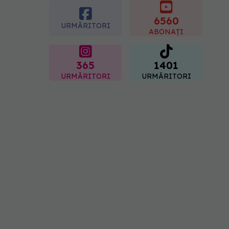
gastrită: exemplu de
meniu care reduce
6560
URMĂRITORI
inflamația stomacului
ABONAȚI
08.08.2026, 19:00
365
1401
URMĂRITORI
URMĂRITORI