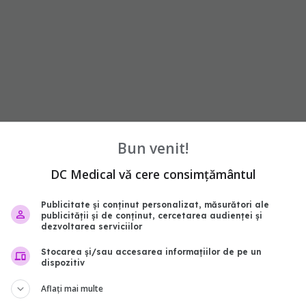
piper
Bun venit!
DC Medical vă cere consimțământul
Publicitate și conținut personalizat, măsurători ale
publicității și de conținut, cercetarea audienței și
apoi se adaugă morcovul ras și pasta de roșii. După
dezvoltarea serviciilor
dimentele (fără mentă) și supă de legume/apă (se
Stocarea și/sau accesarea informațiilor de pe un
dispozitiv
 funcție de cât de fluidă dorești să fie ciorba). Se
ute, până când lintea este fiartă.
Aflați mai multe