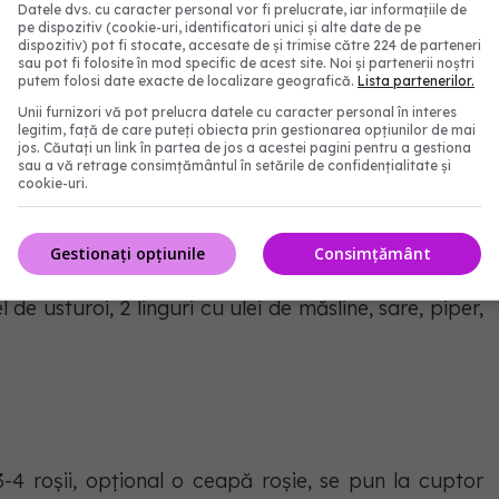
Datele dvs. cu caracter personal vor fi prelucrate, iar informațiile de
pe dispozitiv (cookie-uri, identificatori unici și alte date de pe
ogeniza compoziția. Se servește caldă, cu câteva
dispozitiv) pot fi stocate, accesate de și trimise către 224 de parteneri
sau pot fi folosite în mod specific de acest site. Noi și partenerii noștri
putem folosi date exacte de localizare geografică.
Lista partenerilor.
Unii furnizori vă pot prelucra datele cu caracter personal în interes
legitim, față de care puteți obiecta prin gestionarea opțiunilor de mai
jos. Căutați un link în partea de jos a acestei pagini pentru a gestiona
sau a vă retrage consimțământul în setările de confidențialitate și
cookie-uri.
 amestecă într-un bol cu pătrunjel (4-5 legături) 4-
ie, taiate mărunt.
Gestionați opțiunile
Consimțământ
 de usturoi, 2 linguri cu ulei de măsline, sare, piper,
3-4 roșii, opțional o ceapă roșie, se pun la cuptor