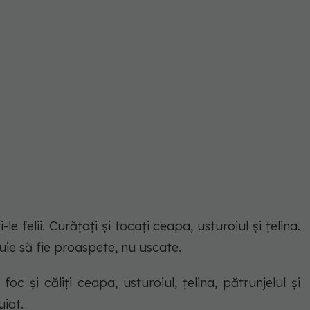
le felii. Curățați și tocați ceapa, usturoiul și țelina.
uie să fie proaspete, nu uscate.
oc și căliți ceapa, usturoiul, țelina, pătrunjelul și
iat.