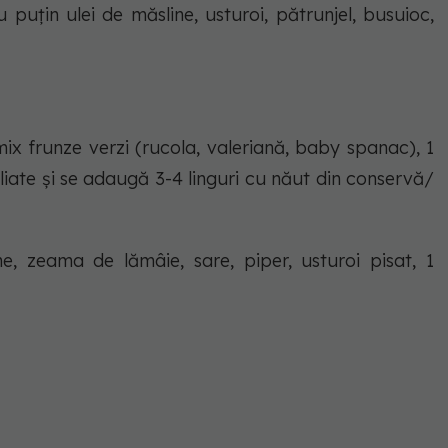
puțin ulei de măsline, usturoi, pătrunjel, busuioc,
x frunze verzi (rucola, valeriană, baby spanac), 1
 feliate și se adaugă 3-4 linguri cu năut din conservă/
ne, zeama de lămâie, sare, piper, usturoi pisat, 1