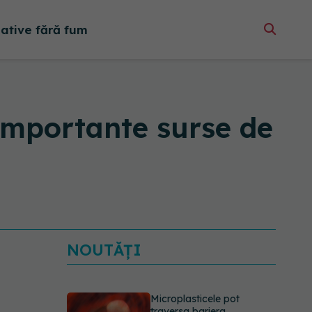
native fără fum
importante surse de
NOUTĂȚI
Microplasticele pot
traversa bariera