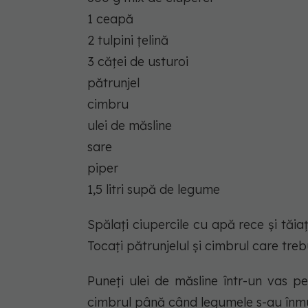
1 ceapă
2 tulpini țelină
3 căței de usturoi
pătrunjel
cimbru
ulei de măsline
sare
piper
1,5 litri supă de legume
Spălați ciupercile cu apă rece și tăiați-
Tocați pătrunjelul și cimbrul care treb
Puneți ulei de măsline într-un vas pe f
cimbrul până când legumele s-au înmu