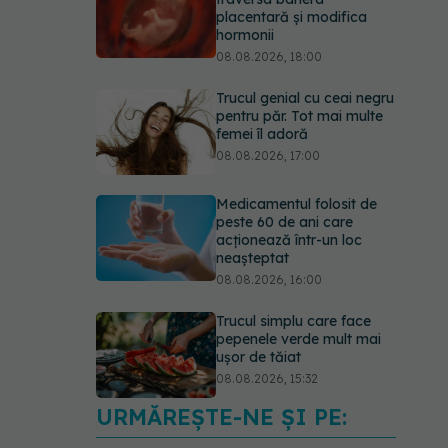
placentară și modifica
hormonii
08.08.2026, 18:00
Trucul genial cu ceai negru
pentru păr. Tot mai multe
femei îl adoră
08.08.2026, 17:00
Medicamentul folosit de
peste 60 de ani care
acționează într-un loc
neașteptat
08.08.2026, 16:00
Trucul simplu care face
pepenele verde mult mai
ușor de tăiat
08.08.2026, 15:32
URMĂREȘTE-NE ȘI PE:
Ce poți mânca și ce
trebuie să eviți dacă ai