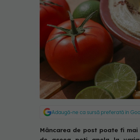
Adaugă-ne ca sursă preferată în Go
Mâncarea de post poate fi mai d
de aceea poți apela la varian