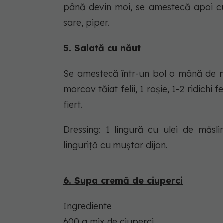
până devin moi, se amestecă apoi cu 
sare, piper.
5. Salată cu năut
Se amestecă într-un bol o mână de mi
morcov tăiat felii, 1 roșie, 1-2 ridichi
fiert.
Dressing: 1 lingură cu ulei de măsli
linguriță cu muștar dijon.
6. Supa cremă de ciuperci
Ingrediente
600 g mix de ciuperci