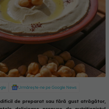
ogle
Urmărește-ne pe Google News
ificil de preparat sau fără gust atrăgător,
tele delicioase propuse de nutriționistul