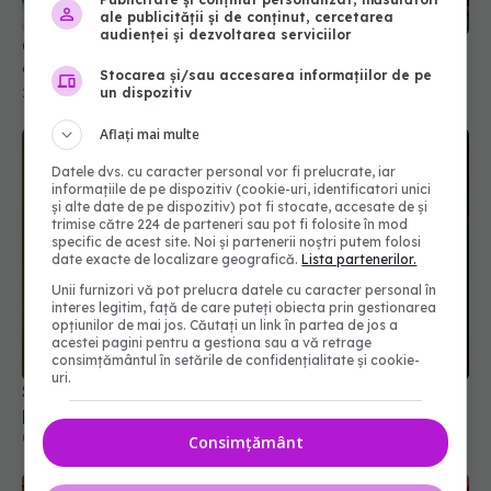
ale publicității și de conținut, cercetarea
audienței și dezvoltarea serviciilor
Copiii, mai rapizi decât legea. Cum au fentat
adolescenții restricțiile de pe social media
Stocarea și/sau accesarea informațiilor de pe
un dispozitiv
27 iun 2026, 14:00
Aflați mai multe
Datele dvs. cu caracter personal vor fi prelucrate, iar
informațiile de pe dispozitiv (cookie-uri, identificatori unici
și alte date de pe dispozitiv) pot fi stocate, accesate de și
trimise către 224 de parteneri sau pot fi folosite în mod
specific de acest site. Noi și partenerii noștri putem folosi
date exacte de localizare geografică.
Lista partenerilor.
Unii furnizori vă pot prelucra datele cu caracter personal în
interes legitim, față de care puteți obiecta prin gestionarea
opțiunilor de mai jos. Căutați un link în partea de jos a
acestei pagini pentru a gestiona sau a vă retrage
consimțământul în setările de confidențialitate și cookie-
uri.
Statul acordă un sprijin de 15.000 de lei. Cine
poate depune cererea din 17 august
04 aug 2026, 21:01
Consimțământ