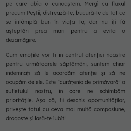
pe care abia o cunoaştem. Mergi cu fluxul
precum Peştii, distrează-te, bucură-te de tot ce
se întâmplă bun în viaţa ta, dar nu îţi fă
aşteptări prea mari pentru a evita o
dezamăgire.
Cum emoţiile vor fi în centrul atenţiei noastre
pentru următoarele săptămâni, suntem chiar
îndemnaţi să le acordăm atenţie şi să ne
ocupăm de ele. Este "curăţenia de primăvară" a
sufletului nostru, în care ne schimbăm
priorităţile. Aşa că, fii deschis oportunităţilor,
priveşte totul cu ceva mai multă compasiune,
dragoste şi lasă-te iubit!