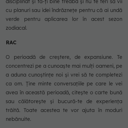
disciplinat şi fă-ţi bine treaba şi nu te feri să vii
cu planuri sau idei îndrăzneţe pentru că ai undă
verde pentru aplicarea lor în acest sezon
zodiacal.
RAC
O perioadă de creştere, de expansiune. Te
concentrezi pe a cunoaşte mai mulţi oameni, pe
a aduna cunoştinţe noi şi vrei să te completezi
ca om. Ţine minte conversaţiile pe care le vei
avea în această perioadă, citeşte o carte bună
sau călătoreşte şi bucură-te de experienţa
trăită. Toate acestea te vor ajuta în moduri
nebănuite.