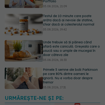
arăta dacă ai nevoie de statine,
chiar dacă ai colesterolul normal
05.08.2026, 19:42
Unde trebuie să ții pâinea când
afară este caniculă. Greșeala care o
usucă sau o umple de mucegai în
doar câteva zile
05.08.2026, 18:33
Primele 5 semne ale bolii Parkinson
pe care 80% dintre oameni le
ignoră. Nu e vorba doar despre
tremor
05.08.2026, 17:31
Gabriela Cristea, manifest pentru
respect și acceptare: Corpul
fiecăruia spune o poveste
05.08.2026, 21:23
URMĂREȘTE-NE ȘI PE: