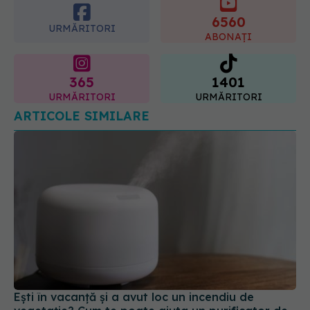
6560
URMĂRITORI
ABONAȚI
365
1401
URMĂRITORI
URMĂRITORI
ARTICOLE SIMILARE
Ești în vacanță și a avut loc un incendiu de