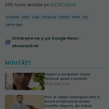
Află toate detaliile pe
ASTROSENS
scorpion
pesti
zodii
horoscop
zodiac
astre
rac
seme apa
Urmărește-ne și pe Google News -
abonează‑te!
NOUTĂȚI
Prof. dr. Valeriu Gheorghiță intră în
Board-ul Editorial al revistei
Scientific Reports, din Nature
Portfolio
05.08.2026, 21:09
Testul de 10 minute care poate