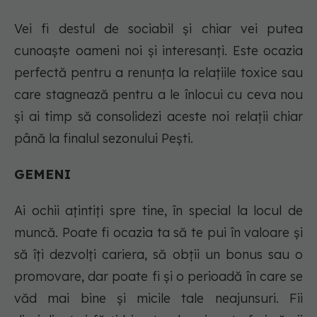
Vei fi destul de sociabil şi chiar vei putea
cunoaşte oameni noi şi interesanţi. Este ocazia
perfectă pentru a renunţa la relaţiile toxice sau
care stagnează pentru a le înlocui cu ceva nou
şi ai timp să consolidezi aceste noi relaţii chiar
până la finalul sezonului Peşti.
GEMENI
Ai ochii aţintiţi spre tine, în special la locul de
muncă. Poate fi ocazia ta să te pui în valoare şi
să îţi dezvolţi cariera, să obţii un bonus sau o
promovare, dar poate fi şi o perioadă în care se
văd mai bine şi micile tale neajunsuri. Fii