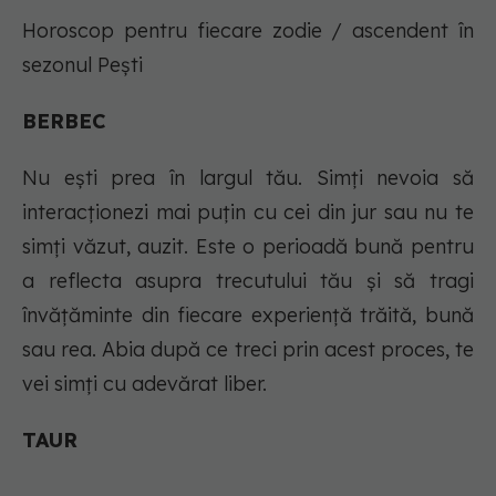
Horoscop pentru fiecare zodie / ascendent în
sezonul Pești
BERBEC
Nu eşti prea în largul tău. Simţi nevoia să
interacţionezi mai puţin cu cei din jur sau nu te
simţi văzut, auzit. Este o perioadă bună pentru
a reflecta asupra trecutului tău şi să tragi
învăţăminte din fiecare experienţă trăită, bună
sau rea. Abia după ce treci prin acest proces, te
vei simţi cu adevărat liber.
TAUR