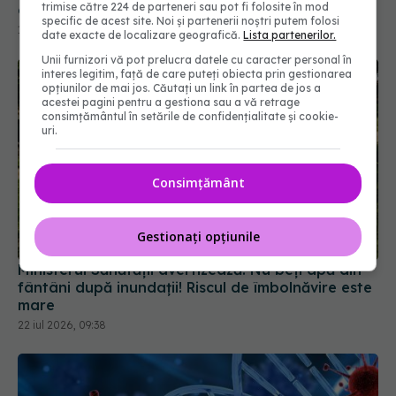
celulară și healthy aging
trimise către 224 de parteneri sau pot fi folosite în mod
specific de acest site. Noi și partenerii noștri putem folosi
15 iul 2026, 15:49
date exacte de localizare geografică.
Lista partenerilor.
Unii furnizori vă pot prelucra datele cu caracter personal în
interes legitim, față de care puteți obiecta prin gestionarea
opțiunilor de mai jos. Căutați un link în partea de jos a
acestei pagini pentru a gestiona sau a vă retrage
consimțământul în setările de confidențialitate și cookie-
uri.
Consimțământ
Gestionați opțiunile
Ministerul Sănătății avertizează: Nu beți apă din
fântâni după inundații! Riscul de îmbolnăvire este
mare
22 iul 2026, 09:38