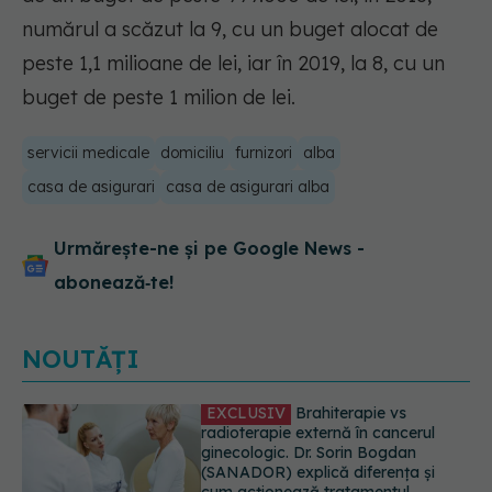
numărul a scăzut la 9, cu un buget alocat de
peste 1,1 milioane de lei, iar în 2019, la 8, cu un
buget de peste 1 milion de lei.
servicii medicale
domiciliu
furnizori
alba
casa de asigurari
casa de asigurari alba
Urmărește-ne și pe Google News -
abonează‑te!
NOUTĂȚI
EXCLUSIV
De ce unele paciente
cu cancer de col uterin nu mai ajung
la operație. Dr. Sorin Bogdan