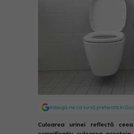
Adaugă-ne ca sursă preferată în Go
Culoarea urinei reflectă ce
semnificativ culoarea acesteia