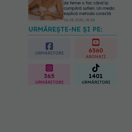
de femei o fac când își
cumpără sutien. Un medic
explică metoda corectă
06.08.2026, 18:08
URMĂREȘTE-NE ȘI PE:
EXCLUSIV
De ce unele
paciente cu cancer de col
uterin nu mai ajung la
operație. Dr. Sorin Bogdan
6560
URMĂRITORI
(SANADOR): Intervenția
ABONAȚI
chirurgicală, doar în situații
particulare
06.08.2026, 20:45
365
1401
URMĂRITORI
URMĂRITORI