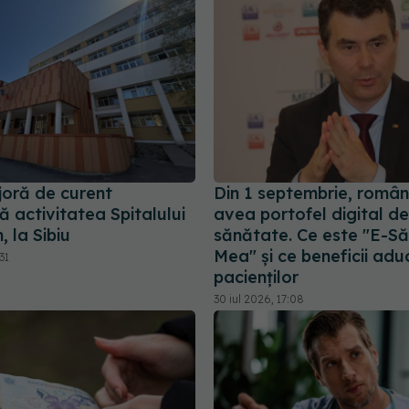
oră de curent
Din 1 septembrie, români
 activitatea Spitalului
avea portofel digital de
 la Sibiu
sănătate. Ce este "E-S
Mea" și ce beneficii adu
31
pacienților
30 iul 2026, 17:08