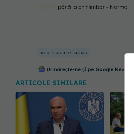
Galben
până la chihlimbar - Normal
urina
hidratare
culoare
Urmărește-ne și pe Google News - 
ARTICOLE SIMILARE