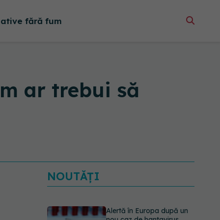
native fără fum
um ar trebui să
NOUTĂȚI
Alertă în Europa după un
nou caz de hantavirus