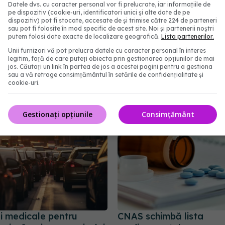
Datele dvs. cu caracter personal vor fi prelucrate, iar informațiile de
pe dispozitiv (cookie-uri, identificatori unici și alte date de pe
dispozitiv) pot fi stocate, accesate de și trimise către 224 de parteneri
sau pot fi folosite în mod specific de acest site. Noi și partenerii noștri
putem folosi date exacte de localizare geografică.
Lista partenerilor.
l Sănătății modifică
Șeful CNAS, mesaj după
Unii furnizori vă pot prelucra datele cu caracter personal în interes
de încadrare în grad de
radiologilor: În sănătat
legitim, față de care puteți obiecta prin gestionarea opțiunilor de mai
se măsoară în șanse la 
jos. Căutați un link în partea de jos a acestei pagini pentru a gestiona
sau a vă retrage consimțământul în setările de confidențialitate și
10:33
04 aug 2026, 10:10
cookie-uri.
Gestionați opțiunile
Consimțământ
li medicale pentru
CNAS schimbă lista