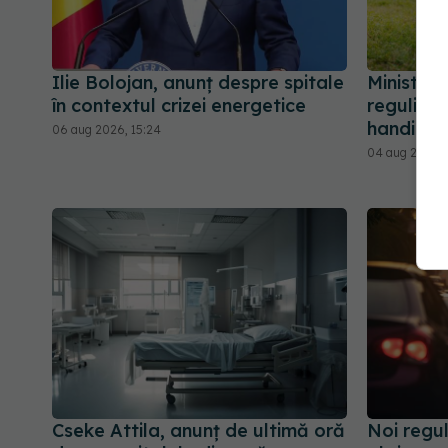
Ilie Bolojan, anunț despre spitale
Ministeru
în contextul crizei energetice
regulile 
handicap
06 aug 2026, 15:24
04 aug 2026, 
Cseke Attila, anunț de ultimă oră
Noi regu