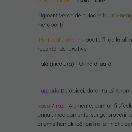
Galben închis
deshidratare
Pigment verde de culoare
brună-neag
metaboliți
Portocaliu deschis
poate fi de la alim
recentă de laxative
Pală (incoloră) - Urină diluată
Purpuriu
De obicei, datorită „sindromu
Roșu
/
roz
- Alemente, cum ar fi sfecla 
urinar, medicamente, sânge provenit din
anemie hemolitică, pietre la rinichi, ca