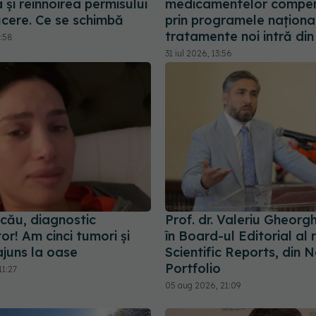
 și reînnoirea permisului
medicamentelor compe
cere. Ce se schimbă
prin programele naționa
tratamente noi intră di
5:58
31 iul 2026, 13:56
șcău, diagnostic
Prof. dr. Valeriu Gheorgh
r! Am cinci tumori și
în Board-ul Editorial al 
ajuns la oase
Scientific Reports, din 
Portfolio
11:27
05 aug 2026, 21:09