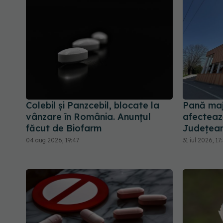
Colebil și Panzcebil, blocate la
Pană maj
vânzare în România. Anunțul
afectează
făcut de Biofarm
Județean,
04 aug 2026, 19:47
31 iul 2026, 17: