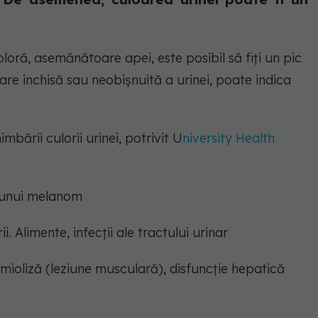
oloră, asemănătoare apei, este posibil să fiți un pic
are inchisă sau neobișnuită a urinei, poate indica
mbării culorii urinei, potrivit U
niversity Health
 unui melanom
. Alimente, infecții ale tractului urinar
mioliză (leziune musculară), disfuncție hepatică