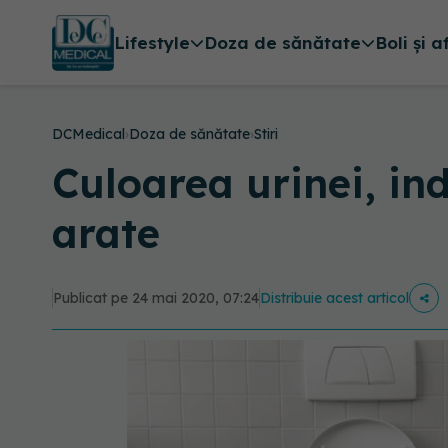
Lifestyle
Doza de sănătate
Boli și a
DCMedical
›
Doza de sănătate
›
Stiri
Culoarea urinei, in
arate
Publicat pe 24 mai 2020, 07:24
Distribuie acest articol