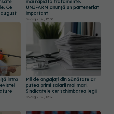
nsate
mai rapid la tratamente.
le. Ce
UNIFARM anunță un parteneriat
n august
important
04 aug 2026, 12:30
iță intră
Mii de angajați din Sănătate ar
revistei
putea primi salarii mai mari.
Nature
Sindicatele cer schimbarea legii
06 aug 2026, 19:26