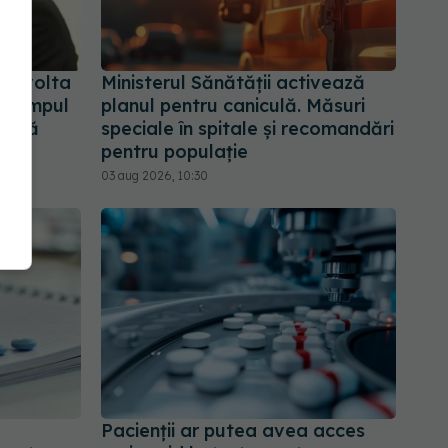
 revolta
Ministerul Sănătății activează
e, timpul
planul pentru caniculă. Măsuri
viață
speciale în spitale și recomandări
pentru populație
03 aug 2026, 10:30
Pacienții ar putea avea acces