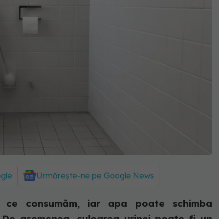
ogle
Urmărește-ne pe Google News
ea ce consumăm, iar apa poate schimba
. De asemenea, culoarea urinei poate fi un