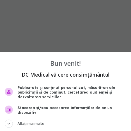
Bun venit!
abonează‑te!
DC Medical vă cere consimțământul
Publicitate și conținut personalizat, măsurători ale
publicității și de conținut, cercetarea audienței și
dezvoltarea serviciilor
Stocarea și/sau accesarea informațiilor de pe un
dispozitiv
Aflați mai multe