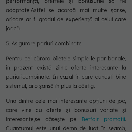
performanță, ofertele și bonusurile să fie
adaptate.Astfel se acordă mai multe șanse,
oricare ar fi gradul de experiență al celui care
joacă.
5. Asigurare pariuri combinate
Pentru cei cărora biletele simple le par banale,
în prezent există zilnic oferte interesante la
pariuricombinate. În cazul în care cunoști bine
sistemul, ai o șansă în plus la câștig.
Una dintre cele mai interesante opțiuni de joc,
care vine cu oferte și bonusuri variate și
interesante,se găsește pe
Betfair promotii
.
Cuantumul este unul demn de luat în seamă,