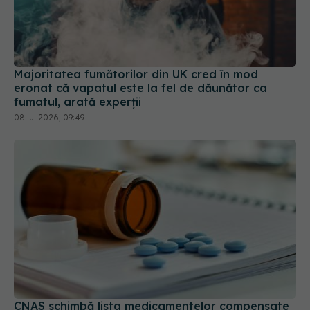
Majoritatea fumătorilor din UK cred în mod
eronat că vapatul este la fel de dăunător ca
fumatul, arată experții
08 iul 2026, 09:49
CNAS schimbă lista medicamentelor compensate