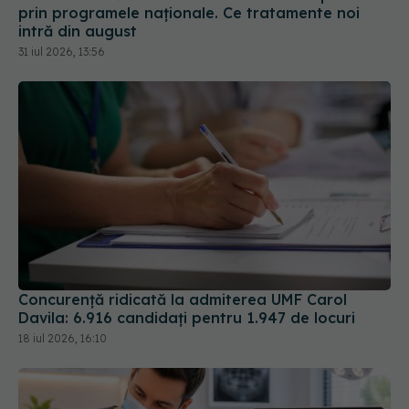
prin programele naționale. Ce tratamente noi
intră din august
31 iul 2026, 13:56
Concurență ridicată la admiterea UMF Carol
Davila: 6.916 candidați pentru 1.947 de locuri
18 iul 2026, 16:10