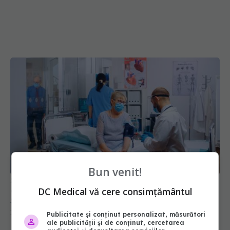
Bun venit!
Spitalele, obligate să publice infecțiile și consumul
DC Medical vă cere consimțământul
de antibiotice. Noile reguli pregătite de Ministerul
Sănătății
19 iul 2026, 14:20
Publicitate și conținut personalizat, măsurători
ale publicității și de conținut, cercetarea