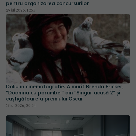
pentru organizarea concursurilor
29 iul 2026, 13:53
Doliu în cinematografie. A murit Brenda Fricker,
"Doamna cu porumbei" din "Singur acasă 2" și
câștigătoare a premiului Oscar
17 iul 2026, 20:34