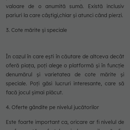
valoare de o anumită sumă. Există inclusiv
pariuri la care câștigi,chiar și atunci când pierzi.
3. Cote mărite și speciale
În cazul în care ești în căutare de altceva decât
oferă piața, poți alege o platformă și în funcție
denumărul și varietatea de cote mărite și
speciale. Poți găsi lucruri interesante, care să
facă jocul șimai plăcut.
4. Oferte gândite pe nivelul jucătorilor
Este foarte important ca, oricare ar fi nivelul de