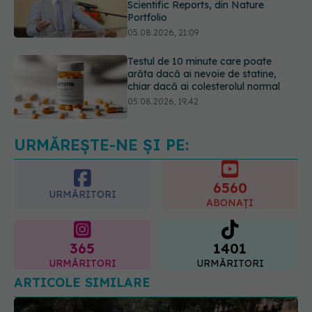
Testul de 10 minute care poate
arăta dacă ai nevoie de statine,
chiar dacă ai colesterolul normal
05.08.2026, 19:42
Pepenele roșu sau cel galben: care
crește glicemia mai repede.
Răspunsul unui medic diabetolog
06.08.2026, 09:36
URMĂREȘTE-NE ȘI PE:
6560
URMĂRITORI
ABONAȚI
365
1401
URMĂRITORI
URMĂRITORI
ARTICOLE SIMILARE