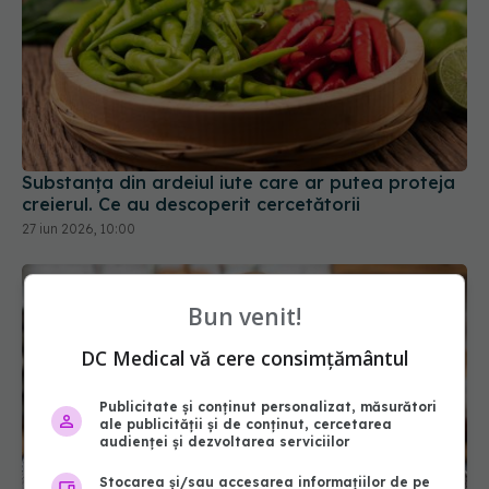
Substanța din ardeiul iute care ar putea proteja
creierul. Ce au descoperit cercetătorii
27 iun 2026, 10:00
Bun venit!
DC Medical vă cere consimțământul
Publicitate și conținut personalizat, măsurători
ale publicității și de conținut, cercetarea
audienței și dezvoltarea serviciilor
Stocarea și/sau accesarea informațiilor de pe