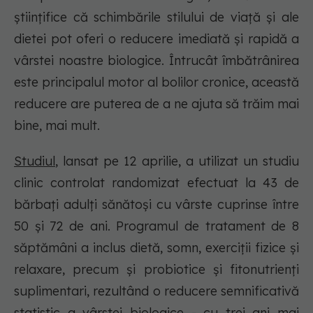
științifice că schimbările stilului de viață și ale
dietei pot oferi o reducere imediată și rapidă a
vârstei noastre biologice. Întrucât îmbătrânirea
este principalul motor al bolilor cronice, această
reducere are puterea de a ne ajuta să trăim mai
bine, mai mult.
Studiul
, lansat pe 12 aprilie, a utilizat un studiu
clinic controlat randomizat efectuat la 43 de
bărbați adulți sănătoși cu vârste cuprinse între
50 și 72 de ani. Programul de tratament de 8
săptămâni a inclus dietă, somn, exerciții fizice și
relaxare, precum și probiotice și fitonutrienți
suplimentari, rezultând o reducere semnificativă
statistic a vârstei biologice - cu trei ani mai