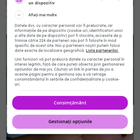
un dispozitiv
6 nutrienți pe care îi ignorăm după 30 de ani și de
Aflați mai multe
ce organismul are nevoie de ei
20 iul 2026, 12:09
Datele dvs. cu caracter personal vor fi prelucrate, iar
informațiile de pe dispozitiv (cookie-uri, identificatori unici
și alte date de pe dispozitiv) pot fi stocate, accesate de și
trimise către 224 de parteneri sau pot fi folosite în mod
specific de acest site. Noi și partenerii noștri putem folosi
date exacte de localizare geografică.
Lista partenerilor.
Unii furnizori vă pot prelucra datele cu caracter personal în
interes legitim, față de care puteți obiecta prin gestionarea
opțiunilor de mai jos. Căutați un link în partea de jos a
acestei pagini pentru a gestiona sau a vă retrage
consimțământul în setările de confidențialitate și cookie-
uri.
Consimțământ
Cseke Attila, anunț de ultimă oră despre spitalele
din țară
Gestionați opțiunile
31 iul 2026, 10:31