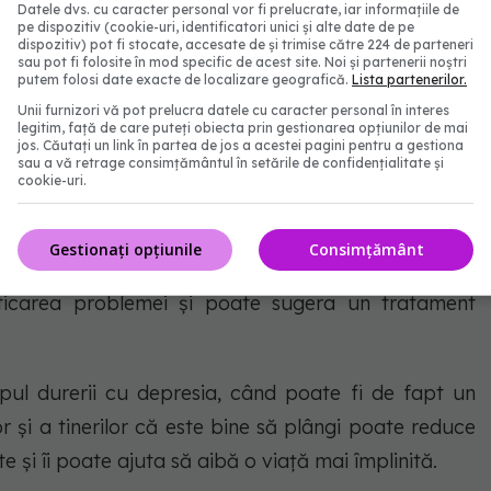
Datele dvs. cu caracter personal vor fi prelucrate, iar informațiile de
pe dispozitiv (cookie-uri, identificatori unici și alte date de pe
dispozitiv) pot fi stocate, accesate de și trimise către 224 de parteneri
 problemă
sau pot fi folosite în mod specific de acest site. Noi și partenerii noștri
putem folosi date exacte de localizare geografică.
Lista partenerilor.
Unii furnizori vă pot prelucra datele cu caracter personal în interes
legitim, față de care puteți obiecta prin gestionarea opțiunilor de mai
te fi un semn al unei probleme, mai ales dacă se
jos. Căutați un link în partea de jos a acestei pagini pentru a gestiona
ără un motiv aparent, sau când plânsul începe să
sau a vă retrage consimțământul în setările de confidențialitate și
cookie-uri.
e incontrolabil. În schimb, persoanele care suferă de
 putea să nu fie de fapt capabile să plângă, chiar și
Gestionați opțiunile
Consimțământ
 aceste situații, cel mai bine ar fi să consultați un
ticarea problemei și poate sugera un tratament
pul durerii cu depresia, când poate fi de fapt un
r și a tinerilor că este bine să plângi poate reduce
și îi poate ajuta să aibă o viață mai împlinită.