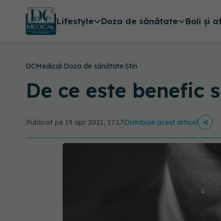
Lifestyle
Doza de sănătate
Boli și a
DCMedical
›
Doza de sănătate
›
Stiri
De ce este benefic s
Publicat pe 19 apr 2021, 17:17
Distribuie acest articol