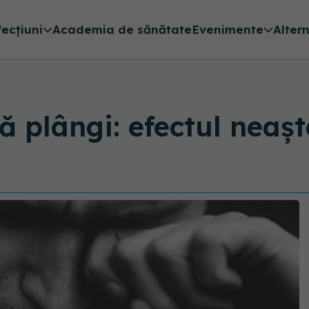
fecțiuni
Academia de sănătate
Evenimente
Alter
ă plângi: efectul neașt