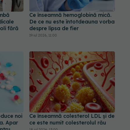
imbă
Ce înseamnă hemoglobină mică.
dicale
De ce nu este întotdeauna vorba
oli fără
despre lipsa de fier
19 iul 2026, 11:00
oduce noi
Ce înseamnă colesterol LDL și de
a. Apar
ce este numit colesterolul rău
ntru
18 iul 2026, 13:00