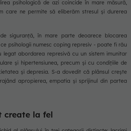
irea psihologică de azi coincide în mare măsură,
sm care ne permite să eliberăm stresul și durerea
de siguranță, în mare parte deoarece blocarea
ea ce psihologii numesc coping represiv - poate fi rău
u legat abordarea represivă cu un sistem imunitar
culare și hipertensiunea, precum și cu condițiile de
nxietatea și depresia. S-a dovedit că plânsul crește
jând apropierea, empatia și sprijinul din partea
 create la fel
hid al plânsului în trei categorii distincte: lacrimi