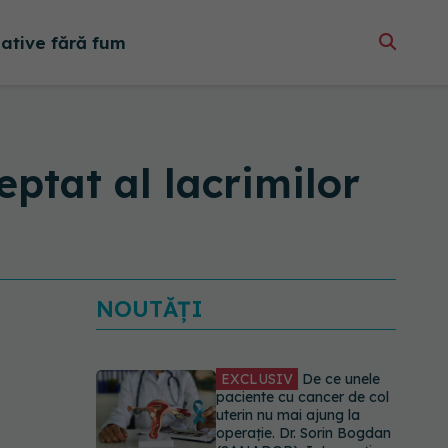
native fără fum
eptat al lacrimilor
NOUTĂȚI
EXCLUSIV
De ce unele
paciente cu cancer de col
uterin nu mai ajung la
operație. Dr. Sorin Bogdan