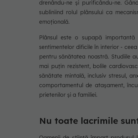
drenându-ne și purificându-ne. Gând
subliniind rolul plânsului ca mecani
emoțională.
Plânsul este o supapă importantă 
sentimentelor dificile în interior - ce
pentru sănătatea noastră. Studiile a
mai puțin rezistent, bolile cardiovas
sănătate mintală, inclusiv stresul, a
comportamentul de atașament, încura
prietenilor și a familiei.
Nu toate lacrimile sunt
Oamenii de știință împart produsul lic