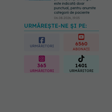
este indicată doar
punctual, pentru anumite
categorii de paciente
06.08.2026, 19:05
URMĂREȘTE-NE ȘI PE:
EXCLUSIV
Brahiterapie
vs radioterapie externă în
cancerul ginecologic. Dr.
Sorin Bogdan (SANADOR)
6560
URMĂRITORI
explică diferența și cum
ABONAȚI
acționează tratamentul
06.08.2026, 22:49
365
1401
URMĂRITORI
URMĂRITORI