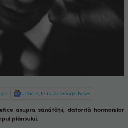
ogle
Urmărește-ne pe Google News
fice asupra sănătății, datorită hormonilor
mpul plânsului.