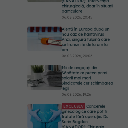
(SANADOR): Intervenția
chirurgicală, doar în situații
particulare
06.08.2026, 20:45
Alertă în Europa după un
nou caz de hantavirus
Anzi, singura tulpină care
se transmite de la om la
om
06.08.2026, 20:06
Mii de angajați din
Sănătate ar putea primi
salarii mai mari.
Sindicatele cer schimbarea
legii
06.08.2026, 19:26
EXCLUSIV
Cancerele
ginecologice care pot fi
tratate fără operație. Dr.
Sorin Bogdan
(SANADOR): Chirurgia