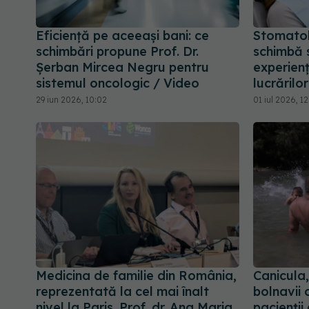
Eficiență pe aceeași bani: ce
Stomatol
schimbări propune Prof. Dr.
schimbă 
Șerban Mircea Negru pentru
experienț
sistemul oncologic / Video
lucrărilo
29 iun 2026, 10:02
01 iul 2026, 12
Medicina de familie din România,
Canicula,
reprezentată la cel mai înalt
bolnavii 
nivel la Paris. Prof. dr. Ana Maria
pacienții