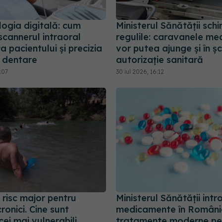
ogia digitală: cum
Ministerul Sănătății sch
scannerul intraoral
regulile: caravanele me
a pacientului și precizia
vor putea ajunge și în șc
r dentare
autorizație sanitară
:07
30 iul 2026, 16:12
 risc major pentru
Ministerul Sănătății intr
cronici. Cine sunt
medicamente în Români
 cei mai vulnerabili
tratamente moderne pe