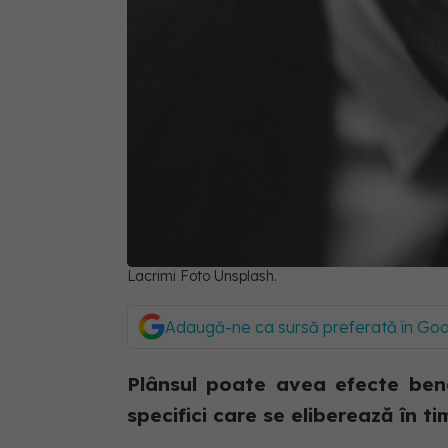
Lacrimi Foto Unsplash.
Adaugă-ne ca sursă preferată în Go
Plânsul poate avea efecte bene
specifici care se eliberează în ti