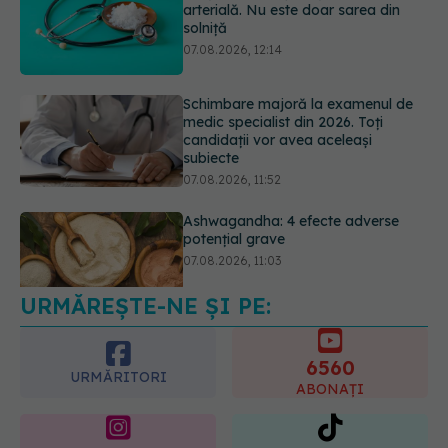
medic specialist din 2026. Toți
candidații vor avea aceleași
subiecte
07.08.2026, 11:52
Ashwagandha: 4 efecte adverse
potențial grave
07.08.2026, 11:03
URMĂREȘTE-NE ȘI PE:
Ți-ai mărit buzele? Cele 4 greșeli
care pot strica rezultatul după
injectarea cu acid hialuronic
6560
07.08.2026, 13:54
URMĂRITORI
ABONAȚI
365
1401
URMĂRITORI
URMĂRITORI
ARTICOLE SIMILARE