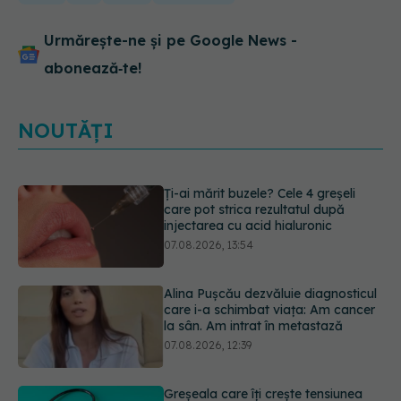
Urmărește-ne și pe Google News -
abonează‑te!
NOUTĂȚI
Alina Pușcău dezvăluie diagnosticul
care i-a schimbat viața: Am cancer
la sân. Am intrat în metastază
07.08.2026, 12:39
Greșeala care îți crește tensiunea
arterială. Nu este doar sarea din
solniță
07.08.2026, 12:14
Schimbare majoră la examenul de