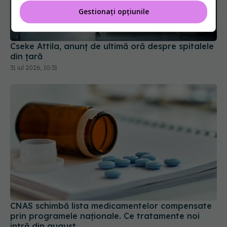
din țară
Gestionați opțiunile
31 iul 2026, 10:31
CNAS schimbă lista medicamentelor compensate
prin programele naționale. Ce tratamente noi
intră din august
31 iul 2026, 13:56