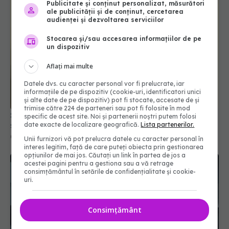
Publicitate și conținut personalizat, măsurători
ale publicității și de conținut, cercetarea
audienței și dezvoltarea serviciilor
Stocarea și/sau accesarea informațiilor de pe
un dispozitiv
Șeful CNAS, mesaj după revolta radiologilor: În
Aflați mai multe
sănătate, timpul se măsoară în șanse la viață
Datele dvs. cu caracter personal vor fi prelucrate, iar
04 aug 2026, 10:10
informațiile de pe dispozitiv (cookie-uri, identificatori unici
și alte date de pe dispozitiv) pot fi stocate, accesate de și
trimise către 224 de parteneri sau pot fi folosite în mod
specific de acest site. Noi și partenerii noștri putem folosi
date exacte de localizare geografică.
Lista partenerilor.
Unii furnizori vă pot prelucra datele cu caracter personal în
interes legitim, față de care puteți obiecta prin gestionarea
opțiunilor de mai jos. Căutați un link în partea de jos a
acestei pagini pentru a gestiona sau a vă retrage
consimțământul în setările de confidențialitate și cookie-
uri.
Consimțământ
Cseke Attila, anunț de ultimă oră despre spitalele