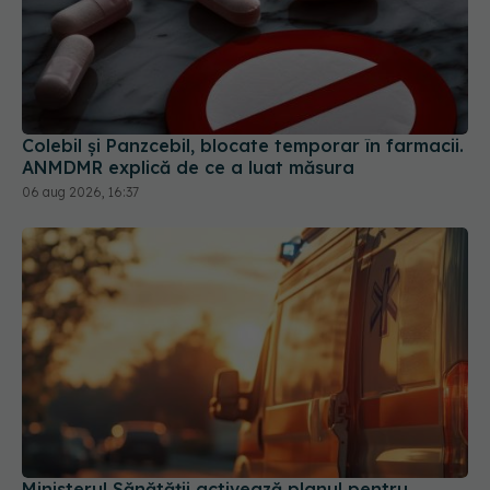
Colebil și Panzcebil, blocate temporar în farmacii.
ANMDMR explică de ce a luat măsura
06 aug 2026, 16:37
Ministerul Sănătății activează planul pentru
caniculă. Măsuri speciale în spitale și recomandări
pentru populație
03 aug 2026, 10:30