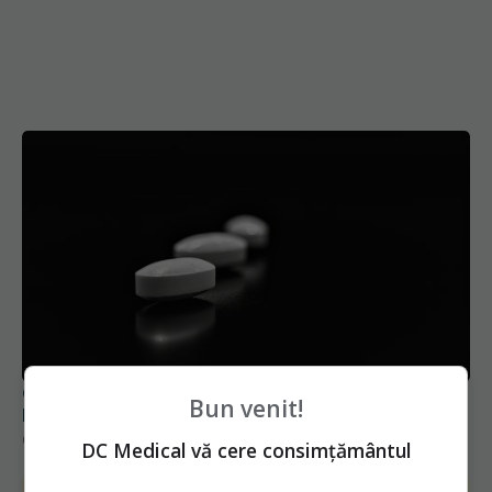
Colebil și Panzcebil, blocate la vânzare în
România. Anunțul făcut de Biofarm
04 aug 2026, 19:47
Bun venit!
DC Medical vă cere consimțământul