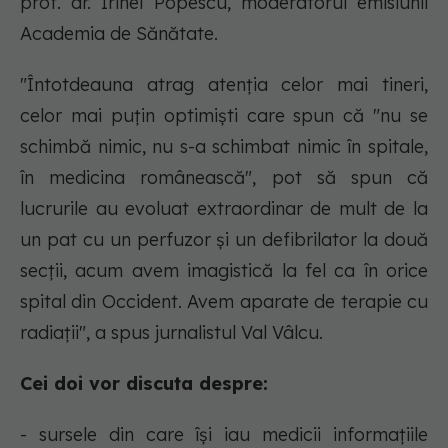
prof. dr. Irinel Popescu, moderatorul emisiunii
Academia de Sănătate.
"Întotdeauna atrag atenția celor mai tineri,
celor mai puțin optimiști care spun că "nu se
schimbă nimic, nu s-a schimbat nimic în spitale,
în medicina românească", pot să spun că
lucrurile au evoluat extraordinar de mult de la
un pat cu un perfuzor și un defibrilator la două
secții, acum avem imagistică la fel ca în orice
spital din Occident. Avem aparate de terapie cu
radiații", a spus jurnalistul Val Vâlcu.
Cei doi vor discuta despre:
- sursele din care își iau medicii informațiile