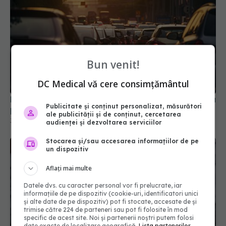
Bun venit!
Noi reguli medicale pentru obținerea și reînnoirea
DC Medical vă cere consimțământul
permisului de conducere. Ce se schimbă
30 iul 2026, 15:58
Publicitate și conținut personalizat, măsurători
ale publicității și de conținut, cercetarea
audienței și dezvoltarea serviciilor
Stocarea și/sau accesarea informațiilor de pe
un dispozitiv
Aflați mai multe
Datele dvs. cu caracter personal vor fi prelucrate, iar
informațiile de pe dispozitiv (cookie-uri, identificatori unici
și alte date de pe dispozitiv) pot fi stocate, accesate de și
trimise către 224 de parteneri sau pot fi folosite în mod
specific de acest site. Noi și partenerii noștri putem folosi
date exacte de localizare geografică.
Lista partenerilor.