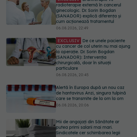
cu cancer de col uterin nu mai ajung
la operație. Dr. Sorin Bogdan
(SANADOR): Intervenția
chirurgicală, doar în situații
particulare
06.08.2026, 20:45
Alertă în Europa după un nou caz
de hantavirus Anzi, singura tulpină
care se transmite de la om la om
06.08.2026, 20:06
Mii de angajați din Sănătate ar
putea primi salarii mai mari.
Sindicatele cer schimbarea legii
06.08.2026, 19:26
EXCLUSIV
Cancerele ginecologice
care pot fi tratate fără operație. Dr.
Sorin Bogdan (SANADOR): Chirurgia
este indicată doar punctual, pentru