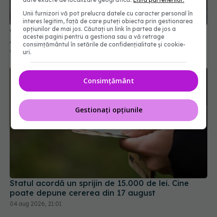
Colebil și Panzcebil, blocate temporar în farmacii.
Unii furnizori vă pot prelucra datele cu caracter personal în
ANMDMR explică de ce a luat măsura
interes legitim, față de care puteți obiecta prin gestionarea
06 aug 2026, 16:37
opțiunilor de mai jos. Căutați un link în partea de jos a
acestei pagini pentru a gestiona sau a vă retrage
consimțământul în setările de confidențialitate și cookie-
uri.
Consimțământ
Gestionați opțiunile
Statul acordă un sprijin de 15.000 de lei. Cine
poate depune cererea din 17 august
04 aug 2026, 21:01