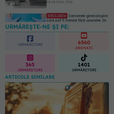
anumite categorii de paciente
06.08.2026, 19:05
URMĂREȘTE-NE ȘI PE:
EXCLUSIV
Brahiterapie vs
radioterapie externă în cancerul
ginecologic. Dr. Sorin Bogdan
6560
(SANADOR) explică diferența și
URMĂRITORI
cum acționează tratamentul
ABONAȚI
06.08.2026, 22:49
365
1401
URMĂRITORI
URMĂRITORI
ARTICOLE SIMILARE