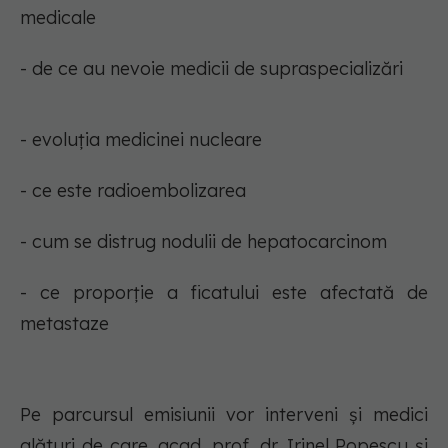
medicale
- de ce au nevoie medicii de supraspecializări
- evoluția medicinei nucleare
- ce este radioembolizarea
- cum se distrug nodulii de hepatocarcinom
- ce proporție a ficatului este afectată de
metastaze
Pe parcursul emisiunii vor interveni și medici
alături de care, acad. prof. dr. Irinel Popescu și