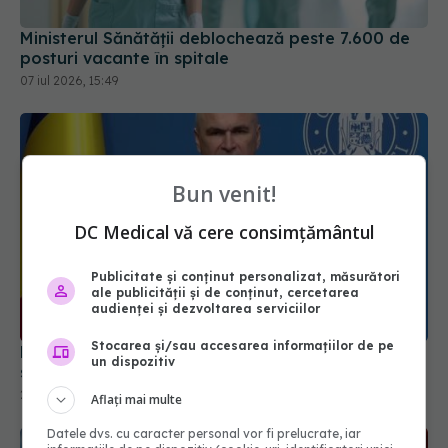
Ministerul Sănătății deblochează peste 7.600 de
posturi vacante în spitale
07 iul 2026, 15:49
Bun venit!
DC Medical vă cere consimțământul
Publicitate și conținut personalizat, măsurători
ale publicității și de conținut, cercetarea
audienței și dezvoltarea serviciilor
Bolojan, mesaj dur după greva din sănătate. Ce
Stocarea și/sau accesarea informațiilor de pe
se întâmplă cu salariile personalului medical
un dispozitiv
28 iul 2026, 21:24
Aflați mai multe
Datele dvs. cu caracter personal vor fi prelucrate, iar