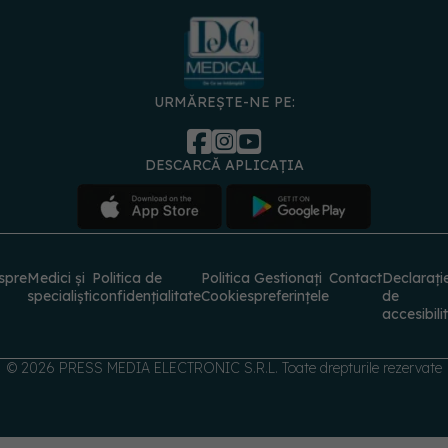
URMĂREȘTE-NE PE:
DESCARCĂ APLICAȚIA
spre
Medici și
Politica de
Politica
Gestionați
Contact
Declarați
specialiști
confidențialitate
Cookies
preferințele
de
accesibili
© 2026 PRESS MEDIA ELECTRONIC S.R.L. Toate drepturile rezervate