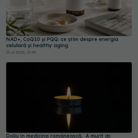
NAD+, CoQ10 și PQQ: ce știm despre energia
celulară și healthy aging
15 iul 2026, 15:49
Doliu în medicina românească. A murit dr.
Narcisa Nicolescu