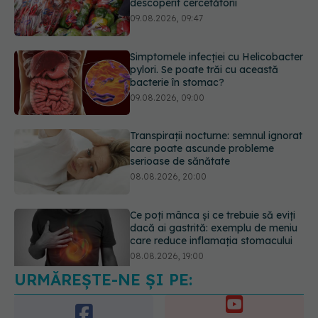
Simptomele infecției cu Helicobacter
pylori. Se poate trăi cu această
bacterie în stomac?
09.08.2026, 09:00
Transpirații nocturne: semnul ignorat
care poate ascunde probleme
serioase de sănătate
08.08.2026, 20:00
Ce poți mânca și ce trebuie să eviți
dacă ai gastrită: exemplu de meniu
care reduce inflamația stomacului
08.08.2026, 19:00
URMĂREȘTE-NE ȘI PE:
Secretul ciocolatei perfecte a fost
descoperit. Nu se află în rețetă
09.08.2026, 10:00
6560
URMĂRITORI