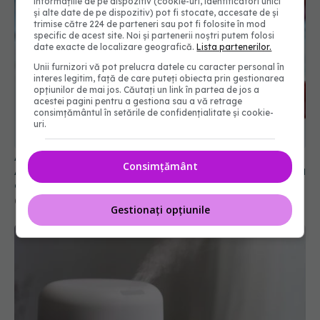
informațiile de pe dispozitiv (cookie-uri, identificatori unici
și alte date de pe dispozitiv) pot fi stocate, accesate de și
trimise către 224 de parteneri sau pot fi folosite în mod
specific de acest site. Noi și partenerii noștri putem folosi
date exacte de localizare geografică.
Lista partenerilor.
Unii furnizori vă pot prelucra datele cu caracter personal în
interes legitim, față de care puteți obiecta prin gestionarea
opțiunilor de mai jos. Căutați un link în partea de jos a
acestei pagini pentru a gestiona sau a vă retrage
consimțământul în setările de confidențialitate și cookie-
uri.
Alertă în Europa după un nou caz de hantavirus
Anzi, singura tulpină care se transmite de la om la
Consimțământ
om
06 aug 2026, 20:06
Gestionați opțiunile