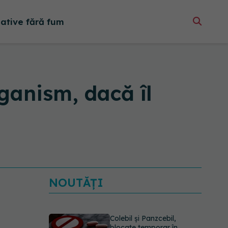
native fără fum
ganism, dacă îl
NOUTĂȚI
Colebil și Panzcebil,
blocate temporar în