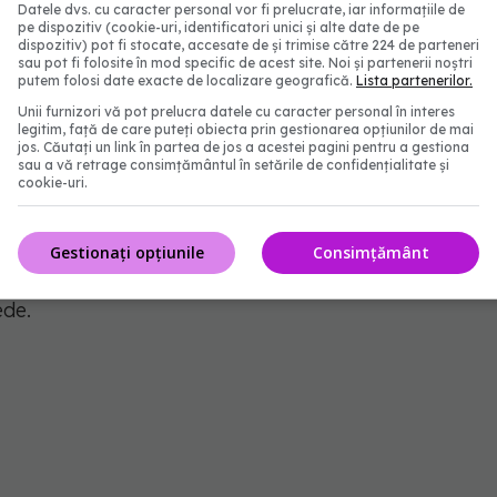
Datele dvs. cu caracter personal vor fi prelucrate, iar informațiile de
ajuta. Condimentul este similar cu administrarea de
pe dispozitiv (cookie-uri, identificatori unici și alte date de pe
dispozitiv) pot fi stocate, accesate de și trimise către 224 de parteneri
ajuta la ameliorarea durerii abdominale acute.
sau pot fi folosite în mod specific de acest site. Noi și partenerii noștri
putem folosi date exacte de localizare geografică.
Lista partenerilor.
imbir în fiecare zi timp de o lună poate ajuta la
Unii furnizori vă pot prelucra datele cu caracter personal în interes
legitim, față de care puteți obiecta prin gestionarea opțiunilor de mai
ganism. Cantitatea de trigliceride din sânge este
jos. Căutați un link în partea de jos a acestei pagini pentru a gestiona
sau a vă retrage consimțământul în setările de confidențialitate și
cookie-uri.
 Proprietățile antiinflamatorii din ghimbir întăresc
Gestionați opțiunile
Consimțământ
ctat de o răceală sau un virus? Atunci ghimbirul vă
ede.