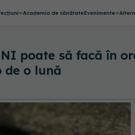
fecțiuni
Academia de sănătate
Evenimente
Alter
I poate să facă în or
p de o lună