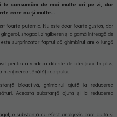
să le consumăm de mai multe ori pe zi, dar
te care au și multe...
st foarte puternic. Nu este doar foarte gustos, dar
e gingerol, shogaol, zingiberen și o gamă întreagă de
u este surprinzător faptul că ghimbirul are o lungă
sit pentru a vindeca diferite de afecțiuni. În plus,
a menținerea sănătății corpului.
stanță bioactivă, ghimbirul ajută la reducerea
ături. Această substanță ajută și la reducerea
gol, o substanță cu efect analgezic care ajută și