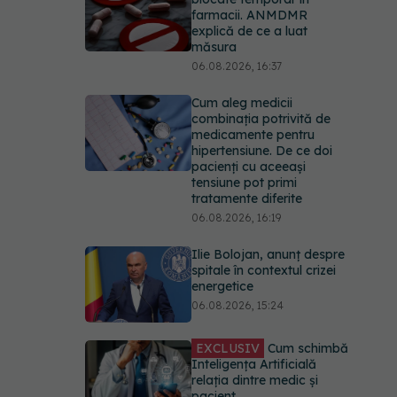
farmacii. ANMDMR
explică de ce a luat
măsura
06.08.2026, 16:37
Cum aleg medicii
combinația potrivită de
medicamente pentru
hipertensiune. De ce doi
pacienți cu aceeași
tensiune pot primi
tratamente diferite
06.08.2026, 16:19
Ilie Bolojan, anunț despre
spitale în contextul crizei
energetice
06.08.2026, 15:24
EXCLUSIV
Cum schimbă
Inteligența Artificială
relația dintre medic și
pacient