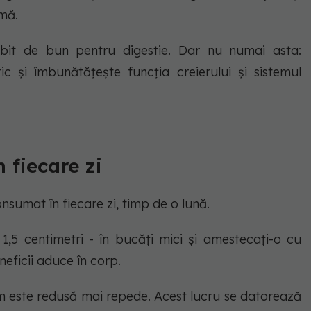
imă.
ebit de bun pentru digestie. Dar nu numai asta:
ic și îmbunătățește funcția creierului și sistemul
 fiecare zi
nsumat în fiecare zi, timp de o lună.
,5 centimetri - în bucăți mici și amestecați-o cu
neficii aduce în corp.
m este redusă mai repede. Acest lucru se datorează