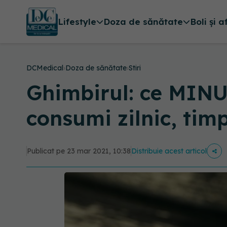
Lifestyle
Doza de sănătate
Boli și a
DCMedical
›
Doza de sănătate
›
Stiri
Ghimbirul: ce MINUN
consumi zilnic, tim
Publicat pe 23 mar 2021, 10:38
Distribuie acest articol