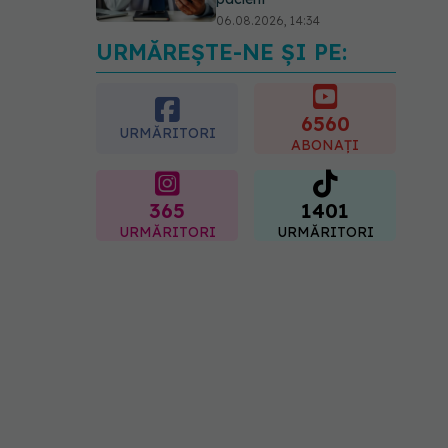
06.08.2026, 14:34
URMĂREȘTE-NE ȘI PE:
Greșeala pe care milioane
de femei o fac când își
cumpără sutien. Un medic
explică metoda corectă
6560
URMĂRITORI
06.08.2026, 18:08
ABONAȚI
365
1401
URMĂRITORI
URMĂRITORI