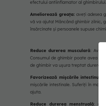
efectului antiinflamator al ghimbirului
Ameliorează greața:
aveți adesea g
vă va ajuta! Mâncând ghimbir zilnic, g
însărcinate și persoanele supuse chimi
Reduce durerea musculară
: Aveți
Consumul de ghimbir poate avea o inf
de ghimbir va ușura treptat durerea.
Favorizează mișcările intestinului
mișcările intestinale. Suferiți în mod
ajuta.
Reduce durerea menstruală
: ave