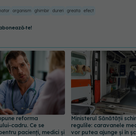
mator
organism
ghimbir
dureri
greata
efect
abonează‑te!
opune reforma
Ministerul Sănătății sch
ului-cadru. Ce se
regulile: caravanele me
entru pacienți, medici și
vor putea ajunge și în șc