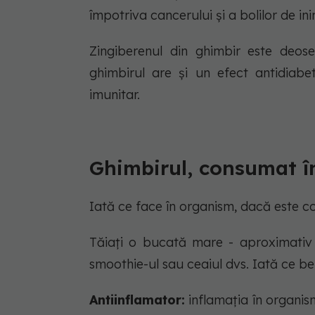
împotriva cancerului și a bolilor de in
Zingiberenul din ghimbir este deos
ghimbirul are și un efect antidiabet
imunitar.
Ghimbirul, consumat în
Iată ce face în organism, dacă este co
Tăiați o bucată mare - aproximativ 1
smoothie-ul sau ceaiul dvs. Iată ce be
Antiinflamator:
inflamația în organis