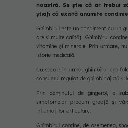
noastră. Se știe că ar trebui 
știați că există anumite condimen
Ghimbirul este un condiment cu un gu
are și multe calități. Ghimbirul conțin
vitamine și minerale. Prin urmare, n
istorie medicală.
Cu secole în urmă, ghimbirul era folo
consumul regulat de ghimbir ajută și l
Prin conținutul de gingerol, o sub
simptomelor precum greață și vărs
inflamațiilor articulare.
Ghimbirul conține, de asemenea, shoa