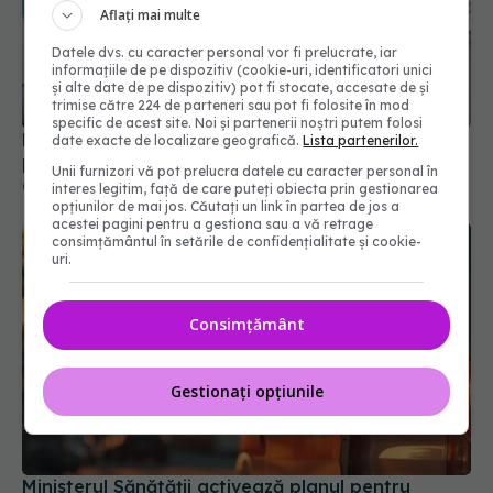
Aflați mai multe
Datele dvs. cu caracter personal vor fi prelucrate, iar
informațiile de pe dispozitiv (cookie-uri, identificatori unici
și alte date de pe dispozitiv) pot fi stocate, accesate de și
trimise către 224 de parteneri sau pot fi folosite în mod
specific de acest site. Noi și partenerii noștri putem folosi
Diagnosticele de autism la fete au crescut după
date exacte de localizare geografică.
Lista partenerilor.
pandemia de COVID-19
Unii furnizori vă pot prelucra datele cu caracter personal în
08 aug 2026, 15:00
interes legitim, față de care puteți obiecta prin gestionarea
opțiunilor de mai jos. Căutați un link în partea de jos a
acestei pagini pentru a gestiona sau a vă retrage
consimțământul în setările de confidențialitate și cookie-
uri.
Consimțământ
Gestionați opțiunile
Ministerul Sănătății activează planul pentru