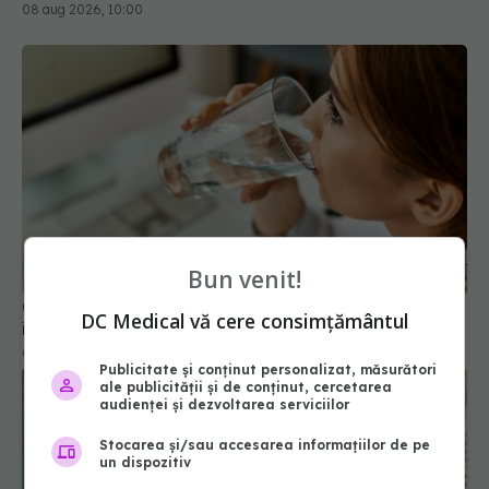
08 aug 2026, 10:00
Bun venit!
Greșeala periculoasă făcută de bolnavii de rinichi
DC Medical vă cere consimțământul
în timpul caniculei
09 aug 2026, 16:00
Publicitate și conținut personalizat, măsurători
ale publicității și de conținut, cercetarea
audienței și dezvoltarea serviciilor
Stocarea și/sau accesarea informațiilor de pe
un dispozitiv