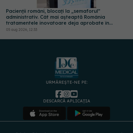
Pacienții români, blocați la „semaforul”
administrativ. Cât mai așteaptă România
tratamentele inovatoare deja aprobate în
Europa
05 aug 2026, 12:33
URMĂREȘTE-NE PE:
DESCARCĂ APLICAȚIA