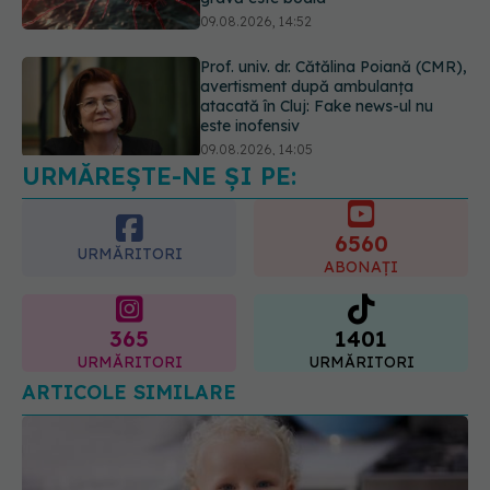
atacată în Cluj: Fake news-ul nu
este inofensiv
09.08.2026, 14:05
Greșeala periculoasă făcută de
bolnavii de rinichi în timpul caniculei
09.08.2026, 16:00
URMĂREȘTE-NE ȘI PE:
6560
URMĂRITORI
ABONAȚI
365
1401
URMĂRITORI
URMĂRITORI
ARTICOLE SIMILARE