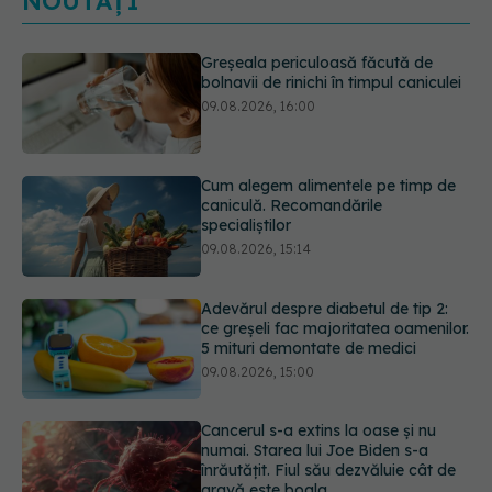
NOUTĂȚI
Cum alegem alimentele pe timp de
caniculă. Recomandările
specialiștilor
09.08.2026, 15:14
Adevărul despre diabetul de tip 2:
ce greșeli fac majoritatea oamenilor.
5 mituri demontate de medici
09.08.2026, 15:00
Cancerul s-a extins la oase și nu
numai. Starea lui Joe Biden s-a
înrăutățit. Fiul său dezvăluie cât de
gravă este boala
09.08.2026, 14:52
Prof. univ. dr. Cătălina Poiană (CMR),
avertisment după ambulanța