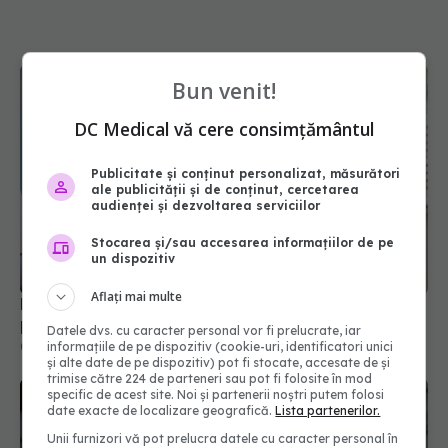
Bun venit!
DC Medical vă cere consimțământul
Publicitate și conținut personalizat, măsurători
ale publicității și de conținut, cercetarea
audienței și dezvoltarea serviciilor
Stocarea și/sau accesarea informațiilor de pe
un dispozitiv
Aflați mai multe
Diagnosticele de autism la fete au crescut după
pandemia de COVID-19
Datele dvs. cu caracter personal vor fi prelucrate, iar
informațiile de pe dispozitiv (cookie-uri, identificatori unici
08 aug 2026, 15:00
și alte date de pe dispozitiv) pot fi stocate, accesate de și
trimise către 224 de parteneri sau pot fi folosite în mod
specific de acest site. Noi și partenerii noștri putem folosi
date exacte de localizare geografică.
Lista partenerilor.
Unii furnizori vă pot prelucra datele cu caracter personal în