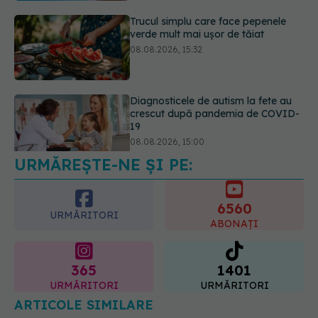
Diagnosticele de autism la fete au
crescut după pandemia de COVID-
19
08.08.2026, 15:00
Microplasticele pot traversa bariera
placentară și modifica hormonii
08.08.2026, 18:00
URMĂREȘTE-NE ȘI PE:
6560
URMĂRITORI
ABONAȚI
365
1401
URMĂRITORI
URMĂRITORI
ARTICOLE SIMILARE