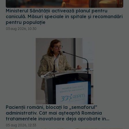
Ministerul Sănătății activează planul pentru
caniculă. Măsuri speciale în spitale și recomandări
pentru populație
03 aug 2026, 10:30
Pacienții români, blocați la „semaforul”
administrativ. Cât mai așteaptă România
tratamentele inovatoare deja aprobate în
Europa
05 aug 2026, 12:33