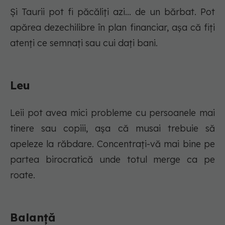
Și Taurii pot fi păcăliți azi... de un bărbat. Pot
apărea dezechilibre în plan financiar, așa că fiți
atenți ce semnați sau cui dați bani.
Leu
Leii pot avea mici probleme cu persoanele mai
tinere sau copiii, așa că musai trebuie să
apeleze la răbdare. Concentrați-vă mai bine pe
partea birocratică unde totul merge ca pe
roate.
Balanță