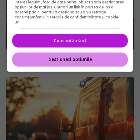
interes legitim, față de care puteți obiecta prin gestionarea
opțiunilor de mai jos. Căutați un link în partea de jos a
acestei pagini pentru a gestiona sau a vă retrage
consimțământul în setările de confidențialitate și cookie-
uri.
Consimțământ
Colebil și Panzcebil, blocate temporar în farmacii.
Gestionați opțiunile
ANMDMR explică de ce a luat măsura
06 aug 2026, 16:37