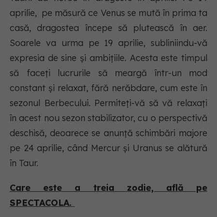
aprilie, pe măsură ce Venus se mută în prima ta
casă, dragostea începe să plutească în aer.
Soarele va urma pe 19 aprilie, subliniindu-vă
expresia de sine și ambițiile. Acesta este timpul
să faceți lucrurile să meargă într-un mod
constant și relaxat, fără nerăbdare, cum este în
sezonul Berbecului. Permiteți-vă să vă relaxați
în acest nou sezon stabilizator, cu o perspectivă
deschisă, deoarece se anunță schimbări majore
pe 24 aprilie, când Mercur și Uranus se alătură
în Taur.
Care este a treia zodie, află pe
SPECTACOLA.