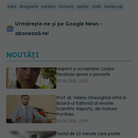
bani
dragoste
cariera
lovitura
aprilie
zodii
horoscop
Urmărește-ne și pe Google News -
abonează‑te!
NOUTĂȚI
Prof. dr. Valeriu Gheorghiță intră în
Board-ul Editorial al revistei
Scientific Reports, din Nature
Portfolio
05.08.2026, 21:09
Testul de 10 minute care poate
arăta dacă ai nevoie de statine,
chiar dacă ai colesterolul normal
05.08.2026, 19:42