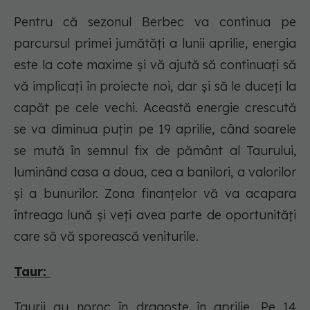
Pentru că sezonul Berbec va continua pe
parcursul primei jumătăți a lunii aprilie, energia
este la cote maxime și vă ajută să continuați să
vă implicați în proiecte noi, dar și să le duceți la
capăt pe cele vechi. Această energie crescută
se va diminua puțin pe 19 aprilie, când soarele
se mută în semnul fix de pământ al Taurului,
luminând casa a doua, cea a banilori, a valorilor
și a bunurilor. Zona finanțelor vă va acapara
întreaga lună și veți avea parte de oportunități
care să vă sporească veniturile.
Taur:
Taurii au noroc în dragoste în aprilie. Pe 14