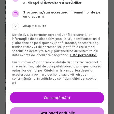
Prof. dr. Valeriu Gheorghiță intră în Board-ul
audienței și dezvoltarea serviciilor
Editorial al revistei Scientific Reports, din Nature
Portfolio
Stocarea și/sau accesarea informațiilor de pe
un dispozitiv
05 aug 2026, 21:09
Aflați mai multe
Datele dvs. cu caracter personal vor fi prelucrate, iar
informațiile de pe dispozitiv (cookie-uri, identificatori unici
și alte date de pe dispozitiv) pot fi stocate, accesate de și
trimise către 224 de parteneri sau pot fi folosite în mod
specific de acest site. Noi și partenerii noștri putem folosi
date exacte de localizare geografică.
Lista partenerilor.
Unii furnizori vă pot prelucra datele cu caracter personal în
interes legitim, față de care puteți obiecta prin gestionarea
opțiunilor de mai jos. Căutați un link în partea de jos a
acestei pagini pentru a gestiona sau a vă retrage
consimțământul în setările de confidențialitate și cookie-
Conf. Horațiu Moldovan, anunț despre
uri.
performanța spitalelor
17 iul 2026, 16:50
Consimțământ
Gestionați opțiunile