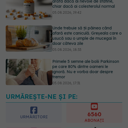
Unde trebuie să ții pâinea când
afară este caniculă. Greșeala care o
usucă sau o umple de mucegai în
doar câteva zile
05.08.2026, 18:33
Primele 5 semne ale bolii Parkinson
pe care 80% dintre oameni le
ignoră. Nu e vorba doar despre
tremor
05.08.2026, 17:31
Gabriela Cristea, manifest pentru
respect și acceptare: Corpul
fiecăruia spune o poveste
05.08.2026, 21:23
URMĂREȘTE-NE ȘI PE:
6560
URMĂRITORI
ABONAȚI