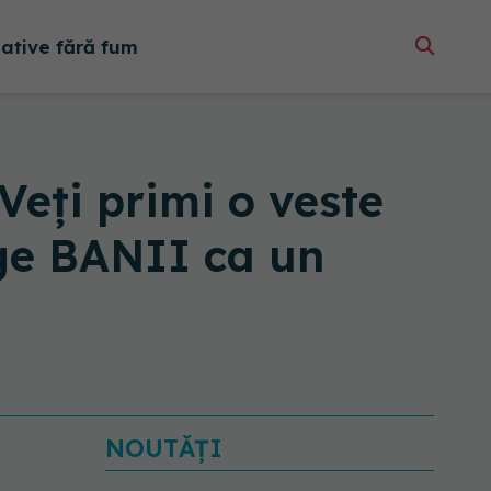
native fără fum
Veţi primi o veste
age BANII ca un
NOUTĂȚI