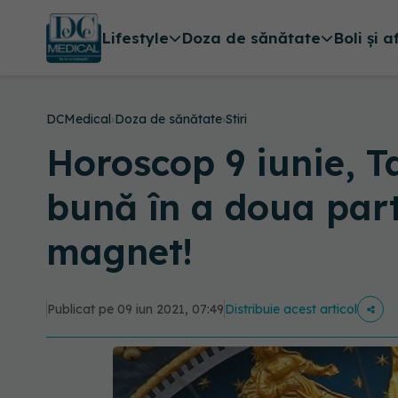
Lifestyle
Doza de sănătate
Boli și a
DCMedical
›
Doza de sănătate
›
Stiri
Horoscop 9 iunie, T
bună în a doua part
magnet!
Publicat pe 09 iun 2021, 07:49
Distribuie acest articol