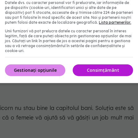
Datele dvs. cu caracter personal vor fi prelucrate, iar informațiile de
pe dispozitiv (cookie-uri, identificatori unici și alte date de pe
dispozitiv) pot fi stocate, accesate de și trimise către 224 de parteneri
sau pot fi folosite în mod specific de acest site. Noi și partenerii noștri
putem folosi date exacte de localizare geografică.
Lista partenerilor.
 au noroc în ceea ce priveşte banii, băncile sau
Unii furnizori vă pot prelucra datele cu caracter personal în interes
 primi o veste bună în a doua parte a zilei.
legitim, față de care puteți obiecta prin gestionarea opțiunilor de mai
jos. Căutați un link în partea de jos a acestei pagini pentru a gestiona
sau a vă retrage consimțământul în setările de confidențialitate și
cookie-uri.
 în schimb, nu sunt în cea mai bună formă. Oboseala
Gestionați opțiunile
Consimțământ
r este să fiţi relaxaţi şi să nu analizaţi totul.
icorn nu stau bine la capitolul bani. Soluţia este să
u că o femeie vă ajută să vă găsiţi un job mult mai