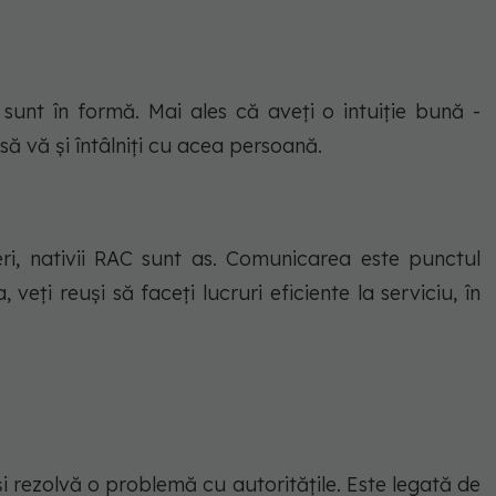
sunt în formă. Mai ales că aveţi o intuiţie bună -
 să vă şi întâlniţi cu acea persoană.
i, nativii RAC sunt as. Comunicarea este punctul
 veţi reuşi să faceţi lucruri eficiente la serviciu, în
şi rezolvă o problemă cu autorităţile. Este legată de