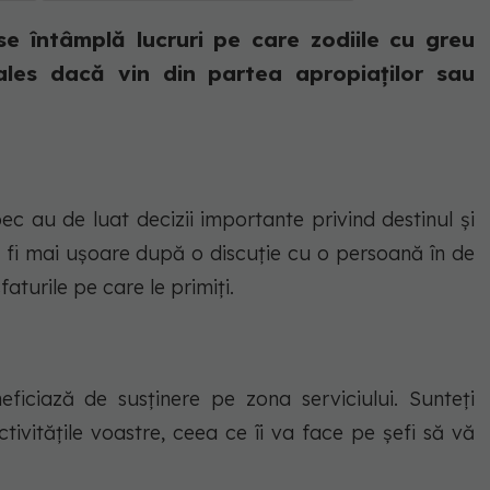
se întâmplă lucruri pe care zodiile cu greu
ales dacă vin din partea apropiaților sau
ec au de luat decizii importante privind destinul şi
or fi mai uşoare după o discuţie cu o persoană în de
faturile pe care le primiţi.
eficiază de susţinere pe zona serviciului. Sunteţi
tivităţile voastre, ceea ce îi va face pe şefi să vă