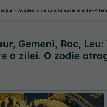
fecțiuni
Academia de sănătate
Evenimente
Alter
aur, Gemeni, Rac, Leu: 
e a zilei. O zodie atr