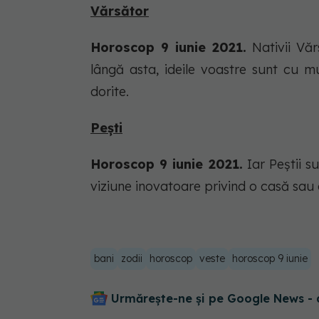
Vărsător
Horoscop 9 iunie 2021.
Nativii Vărs
lângă asta, ideile voastre sunt cu mu
dorite.
Peşti
Horoscop 9 iunie 2021.
Iar Peștii su
viziune inovatoare privind o casă sau 
bani
zodii
horoscop
veste
horoscop 9 iunie
Urmărește-ne și pe Google News - 