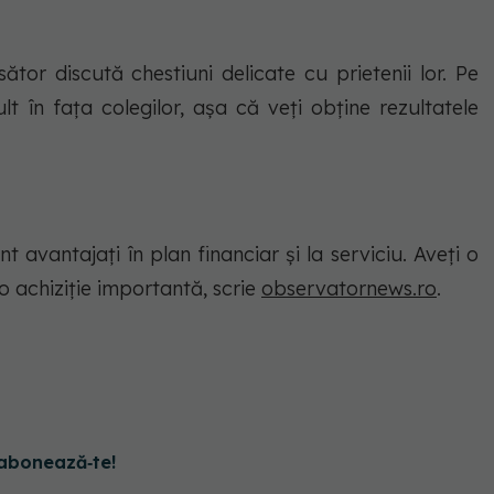
ător discută chestiuni delicate cu prietenii lor. Pe
lt în faţa colegilor, aşa că veţi obţine rezultatele
nt avantajaţi în plan financiar şi la serviciu. Aveţi o
o achiziţie importantă, scrie
observatornews.ro
.
abonează‑te!