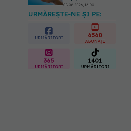
08.08.2026, 16:00
URMĂREȘTE-NE ȘI PE:
Transpirații nocturne:
semnul ignorat care poate
ascunde probleme
serioase de sănătate
6560
URMĂRITORI
08.08.2026, 20:00
ABONAȚI
365
1401
URMĂRITORI
URMĂRITORI