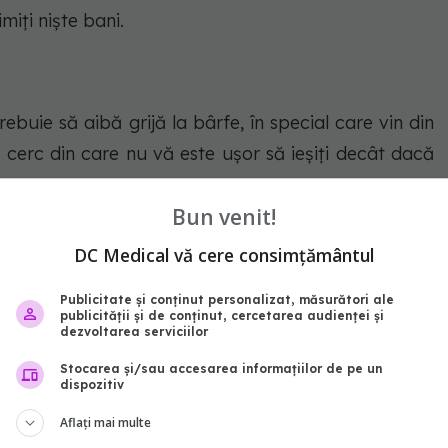
imiţi nişte bani.
ebuie să aibă grijă la bârfe, în special care vin din
n cerc din care nu vă este uşor să ieşiţi decât dacă
Bun venit!
: Află câteva trăsături mai puțin cunoscute
DC Medical vă cere consimțământul
Publicitate și conținut personalizat, măsurători ale
publicității și de conținut, cercetarea audienței și
dezvoltarea serviciilor
 la job le va încurca puţin pe Balanțe, însă, dacă
Stocarea și/sau accesarea informațiilor de pe un
dispozitiv
si în avantajul vostru. Pentru că cei din jur îşi vor
Aflați mai multe