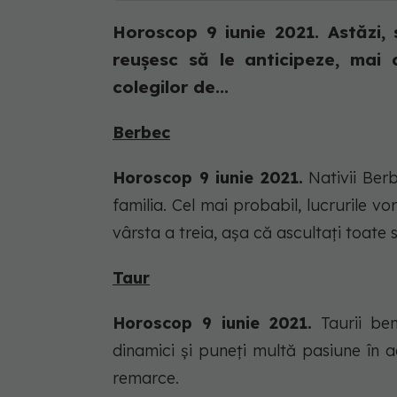
Horoscop 9 iunie 2021. Astăzi, 
reușesc să le anticipeze, mai 
colegilor de...
Berbec
Horoscop 9 iunie 2021.
Nativii Berb
familia. Cel mai probabil, lucrurile v
vârsta a treia, aşa că ascultaţi toate s
Taur
Horoscop 9 iunie 2021.
Taurii ben
dinamici şi puneţi multă pasiune în ac
remarce.