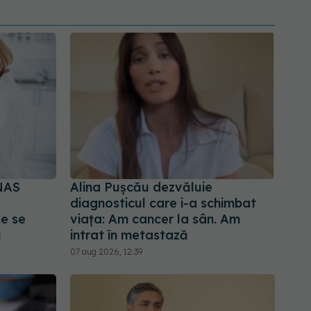
NAS
Alina Pușcău dezvăluie
diagnosticul care i-a schimbat
Ce se
viața: Am cancer la sân. Am
i
intrat în metastază
07 aug 2026, 12:39