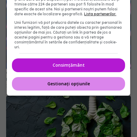
trimise către 224 de parteneri sau pot fi folosite în mod
specific de acest site. Noi și partenerii noștri putem folosi
date exacte de localizare geografică.
Lista partenerilor.
Unii furnizori vă pot prelucra datele cu caracter personal în
interes legitim, față de care puteți obiecta prin gestionarea
opțiunilor de mai jos. Căutați un link în partea de jos a
acestei pagini pentru a gestiona sau a vă retrage
consimțământul în setările de confidențialitate și cookie-
uri.
Consimțământ
Conf. Horațiu Moldovan (CNAS), anunțul
momentului despre cardurile de sănătate
Gestionați opțiunile
15 iul 2026, 16:54