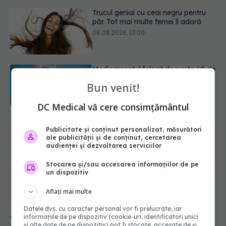
Medicamentul folosit de peste 60 de
ani care acționează într-un loc
neașteptat
08.08.2026, 16:00
Transpirații nocturne: semnul ignorat
care poate ascunde probleme
Bun venit!
serioase de sănătate
08.08.2026, 20:00
DC Medical vă cere consimțământul
URMĂREȘTE-NE ȘI PE:
Publicitate și conținut personalizat, măsurători
ale publicității și de conținut, cercetarea
6560
audienței și dezvoltarea serviciilor
URMĂRITORI
ABONAȚI
Stocarea și/sau accesarea informațiilor de pe
un dispozitiv
365
1401
Aflați mai multe
URMĂRITORI
URMĂRITORI
Datele dvs. cu caracter personal vor fi prelucrate, iar
ARTICOLE SIMILARE
informațiile de pe dispozitiv (cookie-uri, identificatori unici
și alte date de pe dispozitiv) pot fi stocate, accesate de și