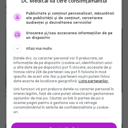
DC Medical vă cere consimțământul
Paracetamol sau ibuprofen: care este diferența
și când se ia fiecare
Publicitate și conținut personalizat, măsurători
ale publicității și de conținut, cercetarea
28 iun 2026, 14:00
audienței și dezvoltarea serviciilor
Stocarea și/sau accesarea informațiilor de pe
un dispozitiv
Aflați mai multe
Datele dvs. cu caracter personal vor fi prelucrate, iar
informațiile de pe dispozitiv (cookie-uri, identificatori unici
și alte date de pe dispozitiv) pot fi stocate, accesate de și
trimise către 224 de parteneri sau pot fi folosite în mod
specific de acest site. Noi și partenerii noștri putem folosi
date exacte de localizare geografică.
Lista partenerilor.
Unii furnizori vă pot prelucra datele cu caracter personal în
interes legitim, față de care puteți obiecta prin gestionarea
Majoritatea fumătorilor din UK cred în mod
opțiunilor de mai jos. Căutați un link în partea de jos a
eronat că vapatul este la fel de dăunător ca
acestei pagini pentru a gestiona sau a vă retrage
fumatul, arată experții
consimțământul în setările de confidențialitate și cookie-
uri.
08 iul 2026, 09:49