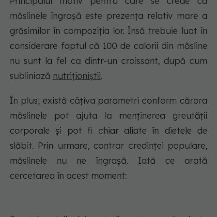
Principalul motiv pentru care se crede că
măslinele îngrașă este prezența relativ mare a
grăsimilor în compoziția lor. Însă trebuie luat în
considerare faptul că 100 de calorii din măsline
nu sunt la fel ca dintr-un croissant, după cum
subliniază
nutriționiștii
.
În plus, există câțiva parametri conform cărora
măslinele pot ajuta la menținerea greutății
corporale și pot fi chiar aliate în dietele de
slăbit. Prin urmare, contrar credinței populare,
măslinele nu ne îngrașă. Iată ce arată
cercetarea în acest moment: