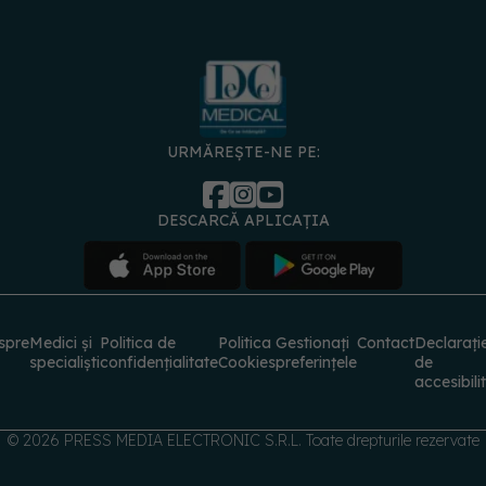
URMĂREȘTE-NE PE:
DESCARCĂ APLICAȚIA
spre
Medici și
Politica de
Politica
Gestionați
Contact
Declarați
specialiști
confidențialitate
Cookies
preferințele
de
accesibili
© 2026 PRESS MEDIA ELECTRONIC S.R.L. Toate drepturile rezervate