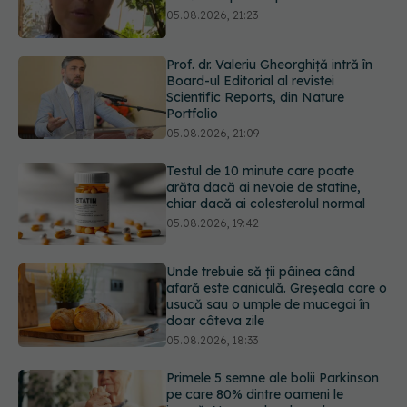
Board-ul Editorial al revistei
Scientific Reports, din Nature
Portfolio
05.08.2026, 21:09
Testul de 10 minute care poate
arăta dacă ai nevoie de statine,
chiar dacă ai colesterolul normal
05.08.2026, 19:42
Unde trebuie să ții pâinea când
afară este caniculă. Greșeala care o
usucă sau o umple de mucegai în
doar câteva zile
05.08.2026, 18:33
Primele 5 semne ale bolii Parkinson
pe care 80% dintre oameni le
ignoră. Nu e vorba doar despre
tremor
05.08.2026, 17:31