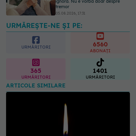
Gabriela Cristea, manifest pentru
respect și acceptare: Corpul
fiecăruia spune o poveste
05.08.2026, 21:23
URMĂREȘTE-NE ȘI PE:
6560
URMĂRITORI
ABONAȚI
365
1401
URMĂRITORI
URMĂRITORI
ARTICOLE SIMILARE