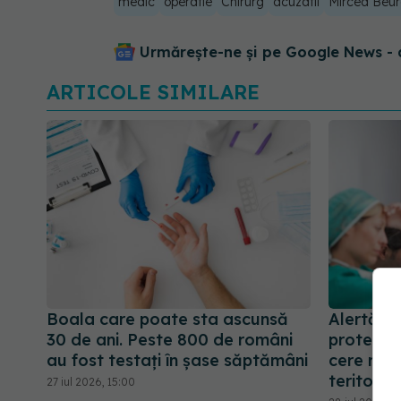
medic
operatie
Chirurg
acuzatii
Mircea Beu
Urmărește-ne și pe Google News - 
ARTICOLE SIMILARE
Boala care poate sta ascunsă
Alertă în
30 de ani. Peste 800 de români
protestel
au fost testați în șase săptămâni
cere rapo
teritoriu
27 iul 2026, 15:00