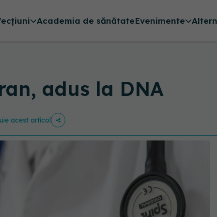
fecțiuni
Academia de sănătate
Evenimente
Alter
ran, adus la DNA
uie acest articol