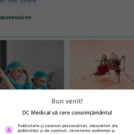
ran
DNA
coruptie
abonează‑te!
Bun venit!
 spitale înaintea
Virusul transmis de țânț
DC Medical vă cere consimțământul
or. Ministerul Sănătății
pune Europa în alertă.
rtări urgente din
avertizează: se răspân
Publicitate și conținut personalizat, măsurători ale
rapid și poate afecta cr
publicității și de conținut, cercetarea audienței și