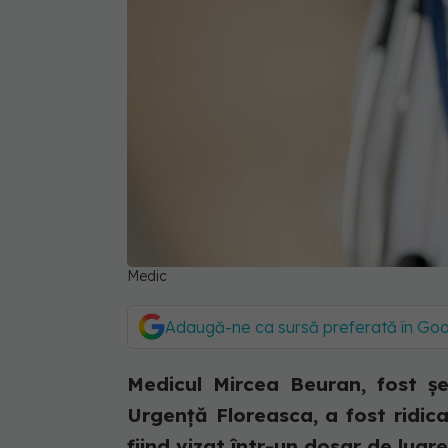
Medic
Adaugă-ne ca sursă preferată în Go
Medicul Mircea Beuran, fost şef
Urgenţă Floreasca, a fost ridica
fiind vizat într-un dosar de luare