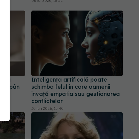
08 iul 2026, 18:52
ntru
Inteligența artificală poate
e stăpân
schimba felul în care oamenii
învață empatia sau gestionarea
conflictelor
30 iun 2026, 15:40