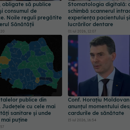
, obligate să publice
Stomatologia digitală:
e și consumul de
schimbă scannerul intra
ce. Noile reguli pregătite
experiența pacientului și
erul Sănătății
lucrărilor dentare
:20
01 iul 2026, 12:07
talelor publice din
Conf. Horațiu Moldovan
 Județele cu cele mai
anunțul momentului des
tăți sanitare și unde
cardurile de sănătate
 mai puține
15 iul 2026, 16:54
:57