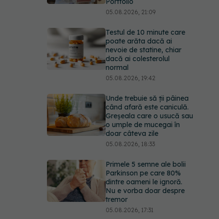
Portfolio
05.08.2026, 21:09
Testul de 10 minute care
poate arăta dacă ai
nevoie de statine, chiar
dacă ai colesterolul
normal
05.08.2026, 19:42
Unde trebuie să ții pâinea
când afară este caniculă.
Greșeala care o usucă sau
o umple de mucegai în
doar câteva zile
05.08.2026, 18:33
Primele 5 semne ale bolii
Parkinson pe care 80%
dintre oameni le ignoră.
Nu e vorba doar despre
tremor
05.08.2026, 17:31