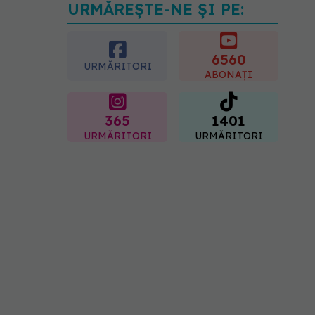
URMĂREȘTE-NE ȘI PE:
Gabriela Cristea, manifest
pentru respect și
acceptare: Corpul
fiecăruia spune o poveste
6560
URMĂRITORI
05.08.2026, 21:23
ABONAȚI
365
1401
URMĂRITORI
URMĂRITORI