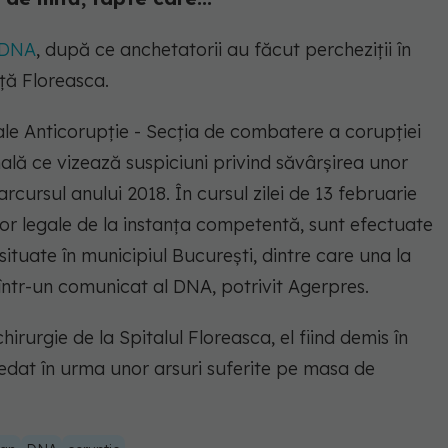
DNA
, după ce anchetatorii au făcut percheziţii în
ă Floreasca.
nale Anticorupţie - Secţia de combatere a corupţiei
ală ce vizează suspiciuni privind săvârşirea unor
rcursul anului 2018. În cursul zilei de 13 februarie
lor legale de la instanţa competentă, sunt efectuate
situate în municipiul Bucureşti, dintre care una la
 într-un comunicat al DNA, potrivit Agerpres.
irurgie de la Spitalul Floreasca, el fiind demis în
edat în urma unor arsuri suferite pe masa de