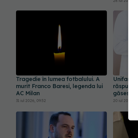
28 iul 2026, 1
Tragedie în lumea fotbalului. A
Unifarm:
murit Franco Baresi, legenda lui
răspuns p
AC Milan
găsesc m
31 iul 2026, 09:52
20 iul 2026, 1