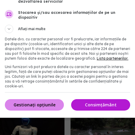
0:52
25 iul 2026, 16:00
dezvoltarea serviciilor
Stocarea și/sau accesarea informațiilor de pe un
dispozitiv
Aflați mai multe
Datele dvs. cu caracter personal vor fi prelucrate, iar informațiile de
pe dispozitiv (cookie-uri, identificatori unici și alte date de pe
dispozitiv) pot fi stocate, accesate de și trimise către 224 de parteneri
sau pot fi folosite în mod specific de acest site. Noi și partenerii noștri
putem folosi date exacte de localizare geografică.
Lista partenerilor.
Unii furnizori vă pot prelucra datele cu caracter personal în interes
legitim, față de care puteți obiecta prin gestionarea opțiunilor de mai
 Canalul de Urgență,
Alimente periculoase pe
jos. Căutați un link în partea de jos a acestei pagini pentru a gestiona
sau a vă retrage consimțământul în setările de confidențialitate și
entru pacienții care nu
pisici: lista pe care oric
cookie-uri.
edicamente esențiale
ar trebui s-o cunoască
5:16
30 iun 2026, 12:20
Gestionați opțiunile
Consimțământ