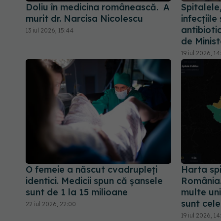
Doliu în medicina românească. A
Spitalele
murit dr. Narcisa Nicolescu
infecțiil
antibioti
13 iul 2026, 15:44
de Minist
19 iul 2026, 14
O femeie a născut cvadrupleți
Harta spi
identici. Medicii spun că șansele
România.
sunt de 1 la 15 milioane
multe uni
sunt cele
22 iul 2026, 22:00
19 iul 2026, 14