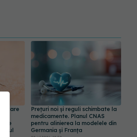
ari care
Prețuri noi și reguli schimbate la
 OMS
medicamente. Planul CNAS
dește
pentru alinierea la modelele din
eierul
Germania și Franța