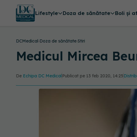
Lifestyle
Doza de sănătate
Boli și a
DCMedical
›
Doza de sănătate
›
Stiri
Medicul Mircea Beu
De
Echipa DC Medical
Publicat pe 13 feb 2020, 14:25
Distrib