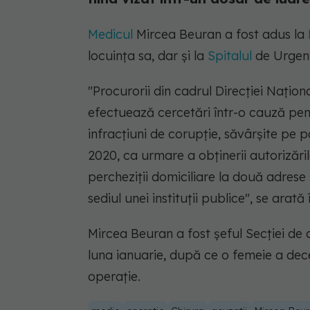
Medicul
Mircea Beuran a fost adus la
locuinţa sa, dar şi la
Spitalul
de Urgenţ
"Procurorii din cadrul Direcţiei Naţio
efectuează cercetări într-o cauză pen
infracţiuni de corupţie, săvârşite pe pa
2020, ca urmare a obţinerii autorizări
percheziţii domiciliare la două adrese 
sediul unei instituţii publice"
, se arată
Mircea Beuran a fost şeful Secţiei de ch
luna ianuarie, după ce o femeie a dec
operaţie.