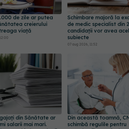
.000 de zile ar putea
Schimbare majoră la ex
ănătatea creierului
de medic specialist din 
ntreaga viață
candidații vor avea ace
subiecte
12:00
07 aug 2026, 11:52
gajați din Sănătate ar
Din această toamnă, C
mi salarii mai mari.
schimbă regulile pentru