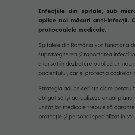
Infecțiile din spitale, sub mic
aplice noi măsuri anti-infecții.
protocoalele medicale.
Spitalele din România vor funcționa d
supravegherea și raportarea infecțiilor
a lansat în dezbatere publică un nou p
pacientului, dar și protecția cadrelor 
Strategia aduce cerințe clare pentru to
obligat să își actualizeze anual planul 
unităților medicale trebuie să garant
protecție și personal specializat în 