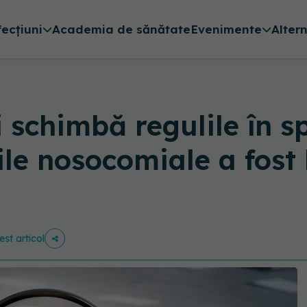
fecțiuni
Academia de sănătate
Evenimente
Alter
 schimbă regulile în sp
ile nosocomiale a fost
est articol