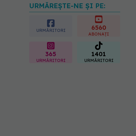
URMĂREȘTE-NE ȘI PE:
Ce poți mânca și ce
trebuie să eviți dacă ai
gastrită: exemplu de
meniu care reduce
6560
URMĂRITORI
inflamația stomacului
ABONAȚI
08.08.2026, 19:00
365
1401
URMĂRITORI
URMĂRITORI