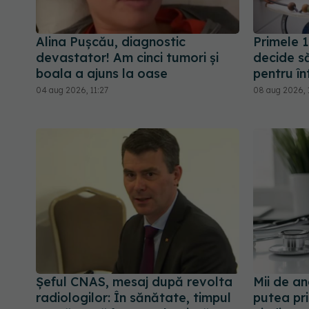
Alina Pușcău, diagnostic
Primele 1
devastator! Am cinci tumori și
decide s
boala a ajuns la oase
pentru î
04 aug 2026, 11:27
08 aug 2026, 
Șeful CNAS, mesaj după revolta
Mii de an
radiologilor: În sănătate, timpul
putea pri