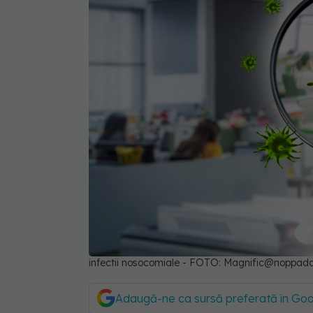
infectii nosocomiale - FOTO: Magnific@noppa
Adaugă-ne ca sursă preferată în Go