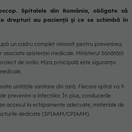
roscop. Spitalele din România, obligate să
 Ce drepturi au pacienții și ce se schimbă în
upă un cadru complet reînnoit pentru prevenirea,
 asociate asistenței medicale. Ministerul Sănătății
roiect de ordin. Miza principală este siguranța
medicale.
ate unitățile sanitare din țară. Fiecare spital va fi
de prevenire a infecțiilor. În plus, conducerile
eze accesul la echipamente adecvate, materiale de
structurile dedicate (SPIAAM/CPIAAM).