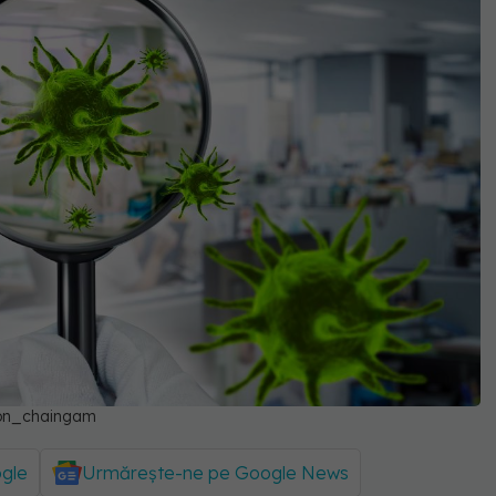
don_chaingam
ogle
Urmărește-ne pe Google News