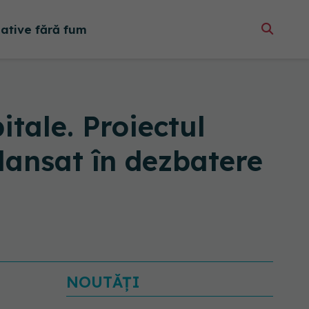
native fără fum
itale. Proiectul
 lansat în dezbatere
NOUTĂȚI