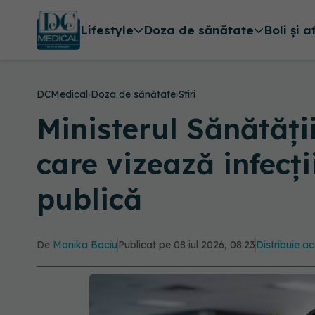
Lifestyle
Doza de sănătate
Boli și a
DCMedical
›
Doza de sănătate
›
Stiri
Ministerul Sănătății
care vizează infecți
publică
De
Monika Baciu
Publicat pe 08 iul 2026, 08:23
Distribuie ac