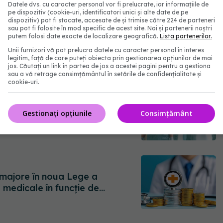
Datele dvs. cu caracter personal vor fi prelucrate, iar informațiile de
pe dispozitiv (cookie-uri, identificatori unici și alte date de pe
dispozitiv) pot fi stocate, accesate de și trimise către 224 de parteneri
sau pot fi folosite în mod specific de acest site. Noi și partenerii noștri
putem folosi date exacte de localizare geografică.
Lista partenerilor.
l loc în Uniunea Europeană
Unii furnizori vă pot prelucra datele cu caracter personal în interes
legitim, față de care puteți obiecta prin gestionarea opțiunilor de mai
jos. Căutați un link în partea de jos a acestei pagini pentru a gestiona
sau a vă retrage consimțământul în setările de confidențialitate și
cookie-uri.
ste 7.600 de posturi vacante în
Gestionați opțiunile
Consimțământ
i majore în noua Lege a
e medicale în funcție de