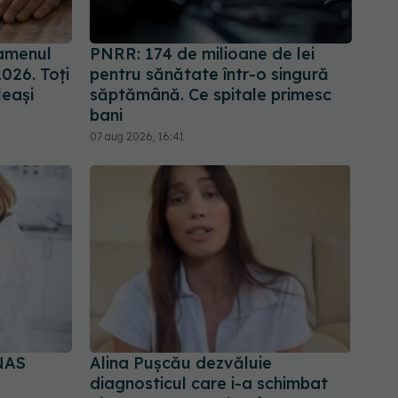
amenul
PNRR: 174 de milioane de lei
2026. Toți
pentru sănătate într-o singură
leași
săptămână. Ce spitale primesc
bani
07 aug 2026, 16:41
NAS
Alina Pușcău dezvăluie
diagnosticul care i-a schimbat