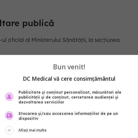
ltare publică
l oficial al Ministerului Sănătății, la secțiunea
ezentanții societății civile și pacienții pot trimite
Bun venit!
ătățirea textului final. După încheierea perioadei
DC Medical vă cere consimțământul
și va intra în vigoare.
Publicitate și conținut personalizat, măsurători ale
publicității și de conținut, cercetarea audienței și
dezvoltarea serviciilor
Stocarea și/sau accesarea informațiilor de pe un
dispozitiv
Aflați mai multe