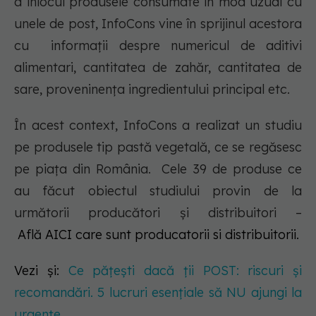
a înlocui produsele consumate în mod uzual cu
unele de post, InfoCons vine în sprijinul acestora
cu informații despre numericul de aditivi
alimentari, cantitatea de zahăr, cantitatea de
sare, proveninența ingredientului principal etc.
În acest context, InfoCons a realizat un studiu
pe produsele tip pastă vegetală, ce se regăsesc
pe piața din România. Cele 39 de produse ce
au făcut obiectul studiului provin de la
următorii producători și distribuitori –
Află AICI care sunt producatorii si distribuitorii.
Vezi și:
Ce pățești dacă ții POST: riscuri și
recomandări. 5 lucruri esențiale să NU ajungi la
urgențe