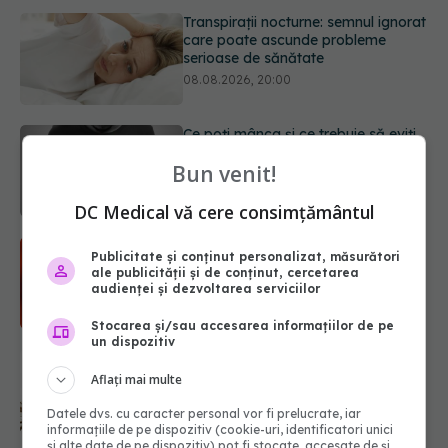
Ce poți mânca și ce trebuie să eviți
dacă ai gastrită: exemplu de meniu
care reduce inflamația stomacului
08.08.2026, 19:00
Microplasticele pot traversa bariera
placentară și modifica hormonii
Bun venit!
08.08.2026, 18:00
DC Medical vă cere consimțământul
Trucul genial cu ceai negru pentru
Publicitate și conținut personalizat, măsurători
păr. Tot mai multe femei îl adoră
ale publicității și de conținut, cercetarea
08.08.2026, 17:00
audienței și dezvoltarea serviciilor
Stocarea și/sau accesarea informațiilor de pe
un dispozitiv
Medicamentul folosit de peste 60 de
ani care acționează într-un loc
Aflați mai multe
neașteptat
Datele dvs. cu caracter personal vor fi prelucrate, iar
08.08.2026, 16:00
informațiile de pe dispozitiv (cookie-uri, identificatori unici
și alte date de pe dispozitiv) pot fi stocate, accesate de și