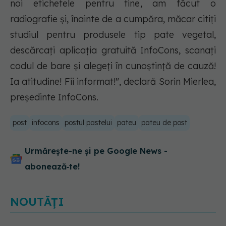
noi etichetele pentru tine, am făcut o
radiografie și, înainte de a cumpăra, măcar citiți
studiul pentru produsele tip pate vegetal,
descărcați aplicația gratuită InfoCons, scanați
codul de bare și alegeți în cunoștință de cauză!
Ia atitudine! Fii informat!", declară Sorin Mierlea,
președinte InfoCons.
post
infocons
postul pastelui
pateu
pateu de post
Urmărește-ne și pe Google News -
abonează‑te!
NOUTĂȚI