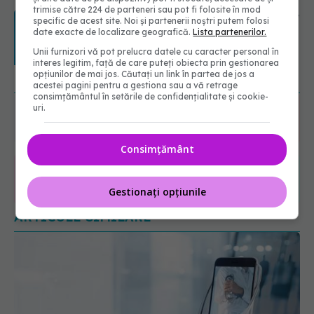
trimise către 224 de parteneri sau pot fi folosite în mod
Transpirații nocturne: semnul ignorat
specific de acest site. Noi și partenerii noștri putem folosi
care poate ascunde probleme
date exacte de localizare geografică.
Lista partenerilor.
serioase de sănătate
Unii furnizori vă pot prelucra datele cu caracter personal în
08.08.2026, 20:00
interes legitim, față de care puteți obiecta prin gestionarea
opțiunilor de mai jos. Căutați un link în partea de jos a
URMĂREȘTE-NE ȘI PE:
acestei pagini pentru a gestiona sau a vă retrage
consimțământul în setările de confidențialitate și cookie-
uri.
6560
URMĂRITORI
ABONAȚI
Consimțământ
365
1401
Gestionați opțiunile
URMĂRITORI
URMĂRITORI
ARTICOLE SIMILARE