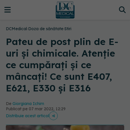
DCMedical
›
Doza de sănătate
›
Stiri
Pateu de post plin de E-
uri și chimicale. Atenție
ce cumpărați și ce
mâncați! Ce sunt E407,
E621, E330 și E316
De
Giorgiana Ichim
Publicat pe 07 mar 2022, 12:29
Distribuie acest articol