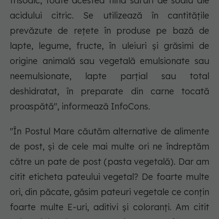
trisodic, toate acestea fiind săruri de sodiu ale
acidului citric. Se utilizează în cantităţile
prevăzute de reţete în produse pe bază de
lapte, legume, fructe, în uleiuri şi grăsimi de
origine animală sau vegetală emulsionate sau
neemulsionate, lapte parţial sau total
deshidratat, în preparate din carne tocată
proaspătă", informează InfoCons.
"În Postul Mare căutăm alternative de alimente
de post, și de cele mai multe ori ne îndreptăm
către un pate de post (pasta vegetală). Dar am
citit eticheta pateului vegetal? De foarte multe
ori, din păcate, găsim pateuri vegetale ce conțin
foarte multe E-uri, aditivi și coloranți. Am citit