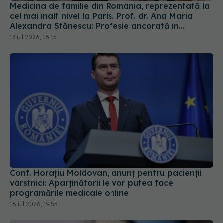
Medicina de familie din România, reprezentată la
cel mai înalt nivel la Paris. Prof. dr. Ana Maria
Alexandra Stănescu: Profesie ancorată în
comunitate
13 iul 2026, 16:15
Conf. Horațiu Moldovan, anunț pentru pacienții
vârstnici: Aparținătorii le vor putea face
programările medicale online
16 iul 2026, 19:55