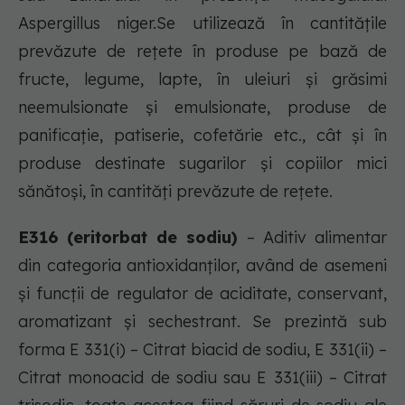
Aspergillus niger.Se utilizează în cantităţile
prevăzute de reţete în produse pe bază de
fructe, legume, lapte, în uleiuri şi grăsimi
neemulsionate şi emulsionate, produse de
panificaţie, patiserie, cofetărie etc., cât şi în
produse destinate sugarilor şi copiilor mici
sănătoşi, în cantităţi prevăzute de reţete.
E316 (eritorbat de sodiu)
– Aditiv alimentar
din categoria antioxidanţilor, având de asemeni
şi funcţii de regulator de aciditate, conservant,
aromatizant şi sechestrant. Se prezintă sub
forma E 331(i) – Citrat biacid de sodiu, E 331(ii) –
Citrat monoacid de sodiu sau E 331(iii) – Citrat