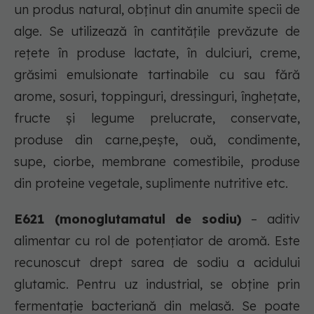
un produs natural, obţinut din anumite specii de
alge. Se utilizează în cantităţile prevăzute de
reţete în produse lactate, în dulciuri, creme,
grăsimi emulsionate tartinabile cu sau fără
arome, sosuri, toppinguri, dressinguri, îngheţate,
fructe şi legume prelucrate, conservate,
produse din carne,peşte, ouă, condimente,
supe, ciorbe, membrane comestibile, produse
din proteine vegetale, suplimente nutritive etc.
E621 (monoglutamatul de sodiu)
– aditiv
alimentar cu rol de potenţiator de aromă. Este
recunoscut drept sarea de sodiu a acidului
glutamic. Pentru uz industrial, se obţine prin
fermentaţie bacteriană din melasă. Se poate