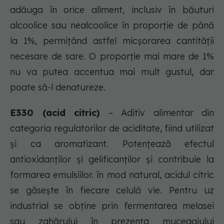
adăuga în orice aliment, inclusiv în băuturi
alcoolice sau nealcoolice în proporţie de până
la 1%, permiţând astfel micşorarea cantităţii
necesare de sare. O proporţie mai mare de 1%
nu va putea accentua mai mult gustul, dar
poate să-l denatureze.
E330 (acid citric)
– Aditiv alimentar din
categoria regulatorilor de aciditate, fiind utilizat
şi ca aromatizant. Potenţează efectul
antioxidanţilor şi gelificanţilor şi contribuie la
formarea emulsiilor. în mod natural, acidul citric
se găseşte în fiecare celulă vie. Pentru uz
industrial se obţine prin fermentarea melasei
sau zahărului în prezenţa mucegaiului