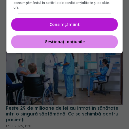
consimțământul în setările de confidențialitate și cookie-
uri.
Cseke Attila, anunț de ultimă oră despre spitalele
din țară
Consimțământ
31 iul 2026, 10:31
Gestionați opțiunile
Peste 29 de milioane de lei au intrat în sănătate
într-o singură săptămână. Ce se schimbă pentru
pacienți
17 iul 2026, 12:01