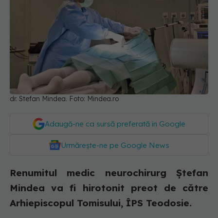
dr. Stefan Mindea. Foto: Mindea.ro
Adaugă-ne ca sursă preferată în Google
Urmărește-ne pe Google News
Renumitul medic neurochirurg Ştefan
Mindea va fi hirotonit preot de către
Arhiepiscopul Tomisului, ÎPS Teodosie.