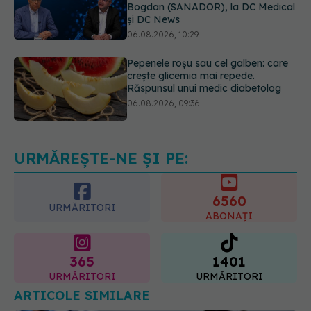
Pepenele roșu sau cel galben: care
crește glicemia mai repede.
Răspunsul unui medic diabetolog
06.08.2026, 09:36
EXCLUSIV
Cum schimbă
Inteligența Artificială relația dintre
medic și pacient
06.08.2026, 14:34
URMĂREȘTE-NE ȘI PE:
6560
URMĂRITORI
ABONAȚI
365
1401
URMĂRITORI
URMĂRITORI
ARTICOLE SIMILARE