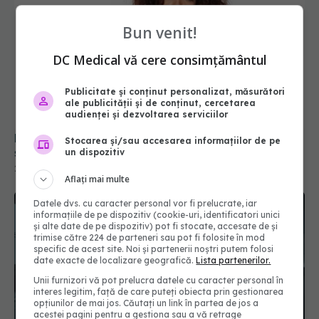
Bun venit!
DC Medical vă cere consimțământul
Publicitate și conținut personalizat, măsurători
ale publicității și de conținut, cercetarea
audienței și dezvoltarea serviciilor
Paracetamol sau ibuprofen: care este diferența
Stocarea și/sau accesarea informațiilor de pe
și când se ia fiecare
un dispozitiv
28 iun 2026, 14:00
Aflați mai multe
Datele dvs. cu caracter personal vor fi prelucrate, iar
informațiile de pe dispozitiv (cookie-uri, identificatori unici
și alte date de pe dispozitiv) pot fi stocate, accesate de și
trimise către 224 de parteneri sau pot fi folosite în mod
specific de acest site. Noi și partenerii noștri putem folosi
date exacte de localizare geografică.
Lista partenerilor.
Unii furnizori vă pot prelucra datele cu caracter personal în
interes legitim, față de care puteți obiecta prin gestionarea
opțiunilor de mai jos. Căutați un link în partea de jos a
acestei pagini pentru a gestiona sau a vă retrage