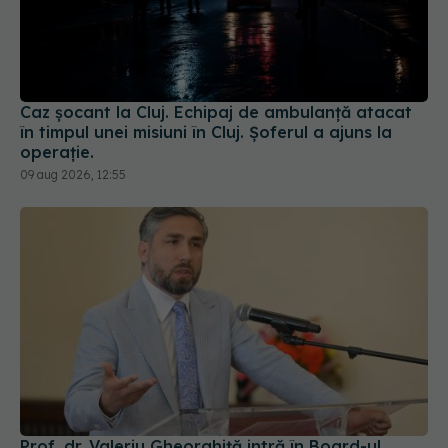
Caz șocant la Cluj. Echipaj de ambulanță atacat
în timpul unei misiuni în Cluj. Șoferul a ajuns la
operație.
09 aug 2026, 12:55
Prof. dr. Valeriu Gheorghiță intră în Board-ul