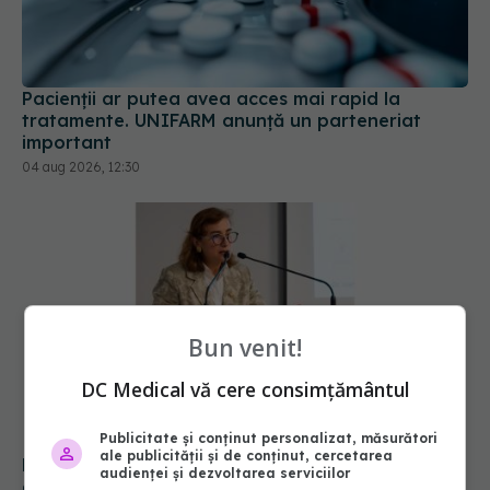
Pacienții ar putea avea acces mai rapid la
tratamente. UNIFARM anunță un parteneriat
important
04 aug 2026, 12:30
Bun venit!
DC Medical vă cere consimțământul
Publicitate și conținut personalizat, măsurători
ale publicității și de conținut, cercetarea
Pacienții români, blocați la „semaforul”
audienței și dezvoltarea serviciilor
administrativ. Cât mai așteaptă România