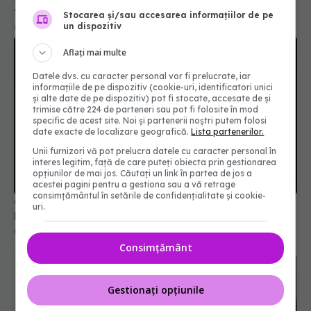
tratamentele inovatoare deja aprobate în
Stocarea și/sau accesarea informațiilor de pe
Europa
un dispozitiv
05 aug 2026, 12:33
Aflați mai multe
Datele dvs. cu caracter personal vor fi prelucrate, iar
informațiile de pe dispozitiv (cookie-uri, identificatori unici
și alte date de pe dispozitiv) pot fi stocate, accesate de și
trimise către 224 de parteneri sau pot fi folosite în mod
specific de acest site. Noi și partenerii noștri putem folosi
date exacte de localizare geografică.
Lista partenerilor.
Unii furnizori vă pot prelucra datele cu caracter personal în
interes legitim, față de care puteți obiecta prin gestionarea
opțiunilor de mai jos. Căutați un link în partea de jos a
acestei pagini pentru a gestiona sau a vă retrage
consimțământul în setările de confidențialitate și cookie-
Colebil și Panzcebil, blocate la vânzare în
uri.
România. Anunțul făcut de Biofarm
04 aug 2026, 19:47
Consimțământ
Gestionați opțiunile