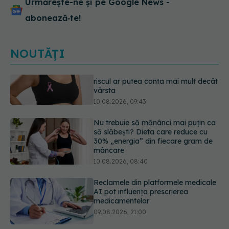
Urmărește-ne și pe Google News -
abonează‑te!
NOUTĂȚI
Nu trebuie să mănânci mai puțin ca
să slăbești? Dieta care reduce cu
30% „energia” din fiecare gram de
mâncare
10.08.2026, 08:40
Reclamele din platformele medicale
AI pot influența prescrierea
medicamentelor
09.08.2026, 21:00
De ce nu trebuie să cureți vinetele.
Ce conține, de fapt, coaja lor
09.08.2026, 20:00