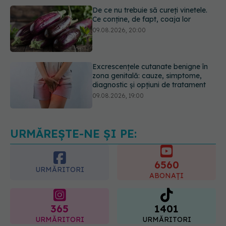
Excrescențele cutanate benigne în
zona genitală: cauze, simptome,
diagnostic și opțiuni de tratament
09.08.2026, 19:00
Sânii densi sau antecedente
familiale de cancer mamar? De ce
riscul ar putea conta mai mult decât
vârsta
10.08.2026, 09:43
URMĂREȘTE-NE ȘI PE:
6560
URMĂRITORI
ABONAȚI
365
1401
URMĂRITORI
URMĂRITORI