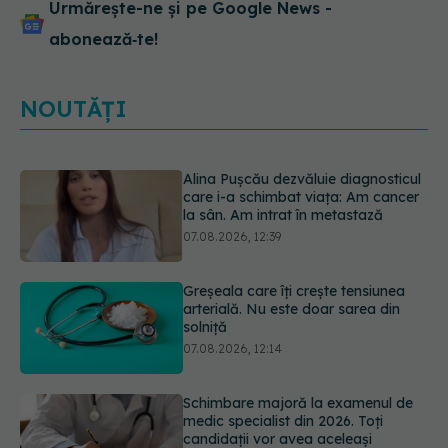
Urmărește-ne și pe Google News -
abonează‑te!
NOUTĂȚI
Greșeala care îți crește tensiunea
arterială. Nu este doar sarea din
solniță
07.08.2026, 12:14
Schimbare majoră la examenul de
medic specialist din 2026. Toți
candidații vor avea aceleași
subiecte
07.08.2026, 11:52
Ashwagandha: 4 efecte adverse
potențial grave
07.08.2026, 11:03