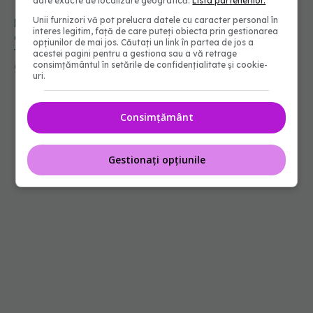
date exacte de localizare geografică.
Lista partenerilor.
Unii furnizori vă pot prelucra datele cu caracter personal în
Pacienții români, blocați la „semaforul”
interes legitim, față de care puteți obiecta prin gestionarea
administrativ. Cât mai așteaptă România
opțiunilor de mai jos. Căutați un link în partea de jos a
tratamentele inovatoare deja aprobate în
acestei pagini pentru a gestiona sau a vă retrage
Europa
consimțământul în setările de confidențialitate și cookie-
05 aug 2026, 12:33
uri.
Consimțământ
Gestionați opțiunile