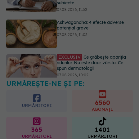
EXCLUSIV
Ce grăbește apariția
ridurilor. Nu este doar vârsta. Ce
spun dermatologii
07.08.2026, 10:02
Alina Pușcău dezvăluie diagnosticul
care i-a schimbat viața: Am cancer
la sân. Am intrat în metastază
07.08.2026, 12:39
URMĂREȘTE-NE ȘI PE:
6560
URMĂRITORI
ABONAȚI
365
1401
URMĂRITORI
URMĂRITORI