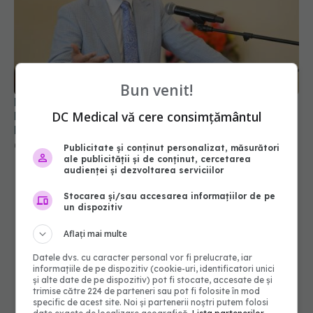
Bun venit!
Prof. dr. Valeriu Gheorghiță intră în Board-ul
DC Medical vă cere consimțământul
Editorial al revistei Scientific Reports, din Nature
Portfolio
05 aug 2026, 21:09
Publicitate și conținut personalizat, măsurători
ale publicității și de conținut, cercetarea
audienței și dezvoltarea serviciilor
Stocarea și/sau accesarea informațiilor de pe
un dispozitiv
Aflați mai multe
Datele dvs. cu caracter personal vor fi prelucrate, iar
informațiile de pe dispozitiv (cookie-uri, identificatori unici
și alte date de pe dispozitiv) pot fi stocate, accesate de și
trimise către 224 de parteneri sau pot fi folosite în mod
specific de acest site. Noi și partenerii noștri putem folosi