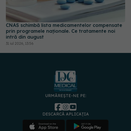
prin programele naționale. Ce tratamente noi
intră din august
31 iul 2026, 13:56
URMĂREȘTE-NE PE:
DESCARCĂ APLICAȚIA
spre
Medici și
Politica de
Politica
Gestionați
Contact
Declarați
specialiști
confidențialitate
Cookies
preferințele
de
accesibili