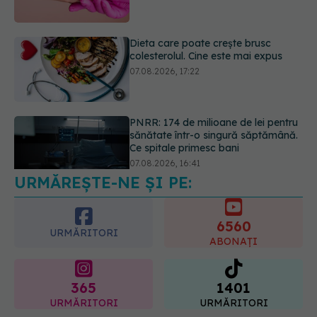
PNRR: 174 de milioane de lei pentru
sănătate într-o singură săptămână.
Ce spitale primesc bani
07.08.2026, 16:41
URMĂREȘTE-NE ȘI PE:
Ce spune culoarea ta preferată
despre vârsta pe care o ai. Care
este "codul cromatic" al generațiilor
6560
07.08.2026, 21:29
URMĂRITORI
ABONAȚI
365
1401
URMĂRITORI
URMĂRITORI
ARTICOLE SIMILARE