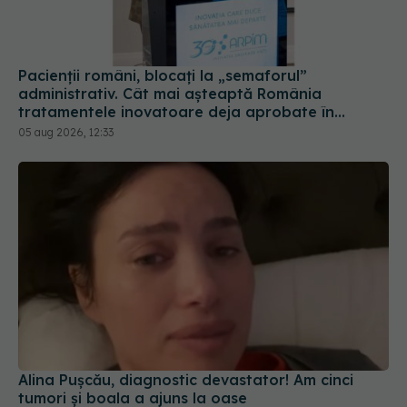
administrativ. Cât mai așteaptă România
tratamentele inovatoare deja aprobate în
Europa
05 aug 2026, 12:33
Alina Pușcău, diagnostic devastator! Am cinci
tumori și boala a ajuns la oase
04 aug 2026, 11:27