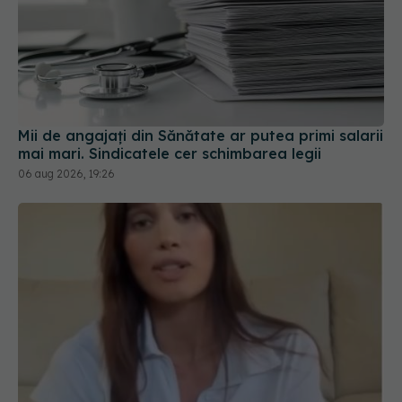
Mii de angajați din Sănătate ar putea primi salarii
mai mari. Sindicatele cer schimbarea legii
06 aug 2026, 19:26
Alina Pușcău dezvăluie diagnosticul care i-a
schimbat viața: Am cancer la sân. Am intrat în
metastază
07 aug 2026, 12:39