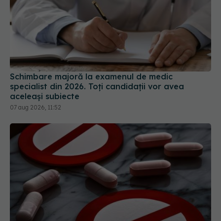
Schimbare majoră la examenul de medic
specialist din 2026. Toți candidații vor avea
aceleași subiecte
07 aug 2026, 11:52
Colebil și Panzcebil, blocate temporar în farmacii.
ANMDMR explică de ce a luat măsura
06 aug 2026, 16:37