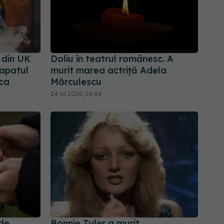
 din UK
Doliu în teatrul românesc. A
vapatul
murit marea actriță Adela
 ca
Mărculescu
24 iul 2026, 14:44
 de
Bonnie Tyler a murit