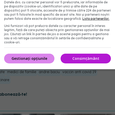
e vaccinuri. Achiziţia de vaccin a fost acceptată
Datele dvs. cu caracter personal vor fi prelucrate, iar informațiile de
pe dispozitiv (cookie-uri, identificatori unici și alte date de pe
mai a anului 2021.
dispozitiv) pot fi stocate, accesate de și trimise către 224 de parteneri
sau pot fi folosite în mod specific de acest site. Noi și partenerii noștri
putem folosi date exacte de localizare geografică.
Lista partenerilor.
însă ce vom face cu el încă nu pot să vă răspund,
Unii furnizori vă pot prelucra datele cu caracter personal în interes
, care depăşesc capacitatea de stocare în România.
legitim, față de care puteți obiecta prin gestionarea opțiunilor de mai
jos. Căutați un link în partea de jos a acestei pagini pentru a gestiona
sau a vă retrage consimțământul în setările de confidențialitate și
cookie-uri.
ID atât de REPEDE. Dr. Postolache: Mi-am pus un
Gestionați opțiunile
Consimțământ
CLAR
ate
medici de familie
andrei baciu
vaccin anti covid 19
inare
abonează‑te!