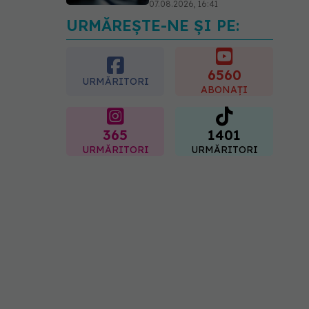
07.08.2026, 16:41
URMĂREȘTE-NE ȘI PE:
Ce spune culoarea ta
preferată despre vârsta
pe care o ai. Care este
"codul cromatic" al
6560
URMĂRITORI
generațiilor
ABONAȚI
07.08.2026, 21:29
365
1401
URMĂRITORI
URMĂRITORI