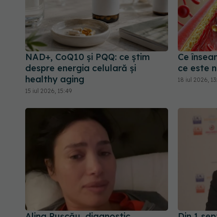
NAD+, CoQ10 și PQQ: ce știm
Ce însea
despre energia celulară și
ce este n
healthy aging
18 iul 2026, 1
15 iul 2026, 15:49
Alina Pușcău, diagnostic
Din 1 sep