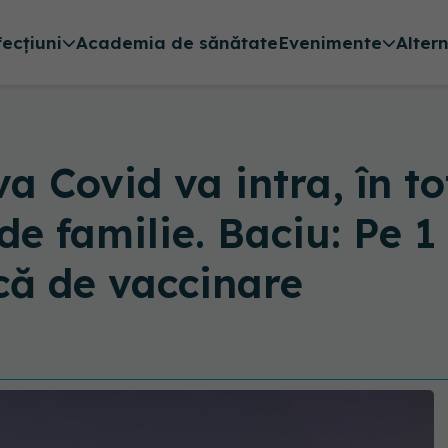
fecțiuni
Academia de sănătate
Evenimente
Alter
 Covid va intra, în tot
e familie. Baciu: Pe 1 
că de vaccinare