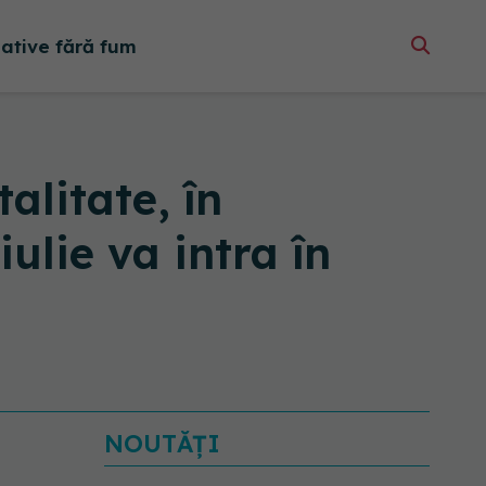
native fără fum
alitate, în
iulie va intra în
NOUTĂȚI