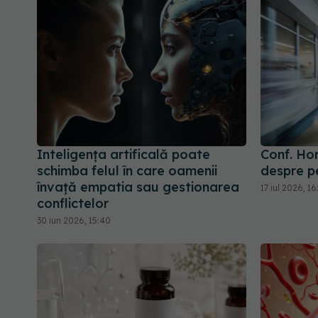
Inteligența artificală poate
Conf. Ho
schimba felul în care oamenii
despre p
învață empatia sau gestionarea
17 iul 2026, 16
conflictelor
30 iun 2026, 15:40