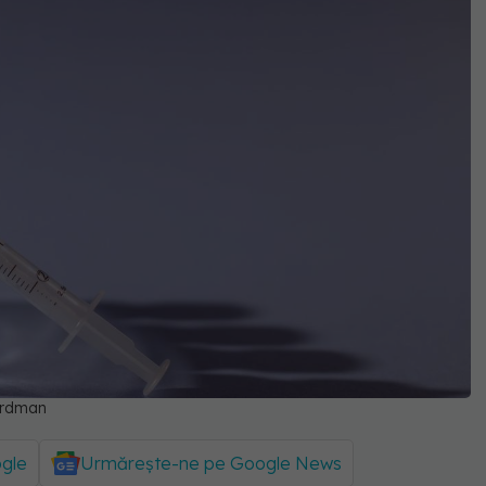
irdman
ogle
Urmărește-ne pe Google News