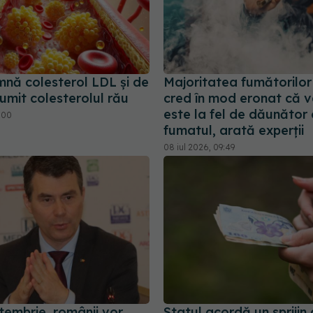
mnă colesterol LDL și de
Majoritatea fumătorilor
umit colesterolul rău
cred în mod eronat că 
este la fel de dăunător
3:00
fumatul, arată experții
08 iul 2026, 09:49
tembrie, românii vor
Statul acordă un sprijin