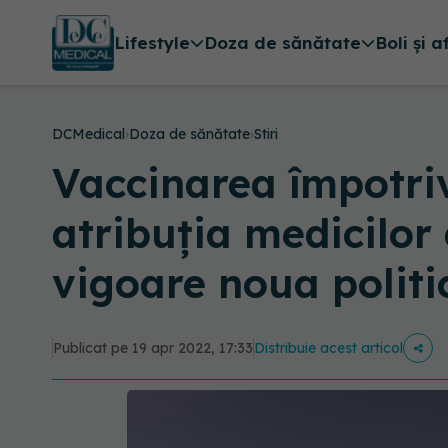
Lifestyle
Doza de sănătate
Boli și a
DCMedical
›
Doza de sănătate
›
Stiri
Vaccinarea împotriva
atribuția medicilor d
vigoare noua politi
Publicat pe 19 apr 2022, 17:33
Distribuie acest articol