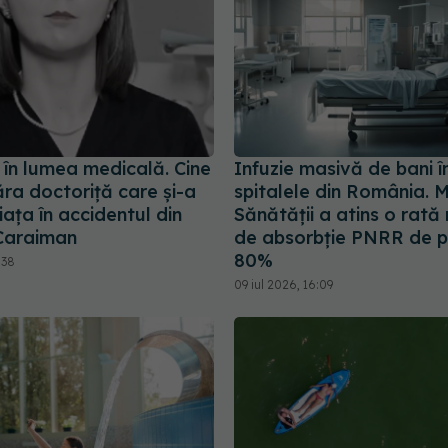
 în lumea medicală. Cine
Infuzie masivă de bani î
ra doctoriță care și-a
spitalele din România. M
iața în accidentul din
Sănătății a atins o rată
Caraiman
de absorbție PNRR de 
80%
:38
09 iul 2026, 16:09