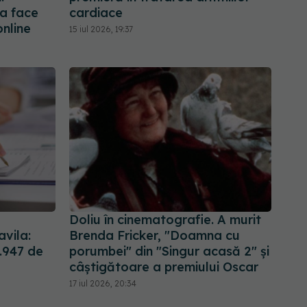
ea face
cardiace
nline
15 iul 2026, 19:37
Doliu în cinematografie. A murit
vila:
Brenda Fricker, "Doamna cu
1.947 de
porumbei" din "Singur acasă 2" și
câștigătoare a premiului Oscar
17 iul 2026, 20:34