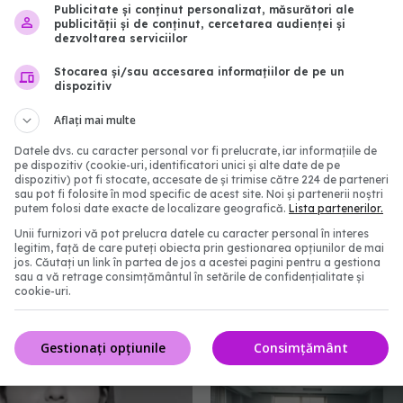
 spitale din România”
30 iun 2026, 12:20
Publicitate și conținut personalizat, măsurători ale
publicității și de conținut, cercetarea audienței și
:49
dezvoltarea serviciilor
Stocarea și/sau accesarea informațiilor de pe un
dispozitiv
Aflați mai multe
Datele dvs. cu caracter personal vor fi prelucrate, iar informațiile de
pe dispozitiv (cookie-uri, identificatori unici și alte date de pe
dispozitiv) pot fi stocate, accesate de și trimise către 224 de parteneri
sau pot fi folosite în mod specific de acest site. Noi și partenerii noștri
putem folosi date exacte de localizare geografică.
Lista partenerilor.
Unii furnizori vă pot prelucra datele cu caracter personal în interes
legitim, față de care puteți obiecta prin gestionarea opțiunilor de mai
e și intervențiile
Trei vești bune din Sănă
jos. Căutați un link în partea de jos a acestei pagini pentru a gestiona
te se suspendă la
pentru români. Dr. Vântu
sau a vă retrage consimțământul în setările de confidențialitate și
cookie-uri.
stanța pe 20 iulie
toți membri au votat, d
chiar atât de ușor
5:48
29 iun 2026, 10:10
Gestionați opțiunile
Consimțământ