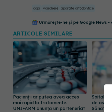
copii
vouchere
aparate ortodontice
Urmărește-ne și pe Google News - 
ARTICOLE SIMILARE
Pacienții ar putea avea acces
Spitalul 
mai rapid la tratamente.
de asiste
UNIFARM anunță un parteneriat
Sănătăți