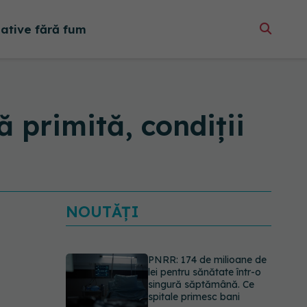
native fără fum
 primită, condiții
NOUTĂȚI
Ce spune culoarea ta
preferată despre vârsta
pe care o ai. Care este
"codul cromatic" al