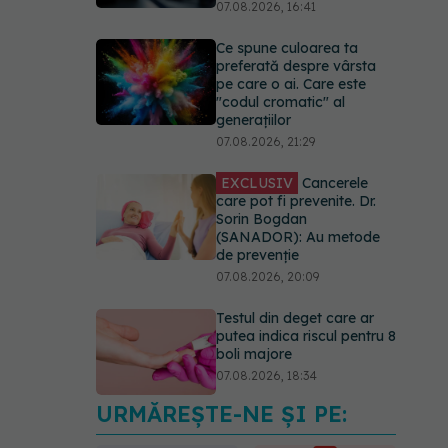
generațiilor
07.08.2026, 21:29
EXCLUSIV
Cancerele
care pot fi prevenite. Dr.
Sorin Bogdan
(SANADOR): Au metode
de prevenție
07.08.2026, 20:09
Testul din deget care ar
putea indica riscul pentru 8
boli majore
07.08.2026, 18:34
Dieta care poate crește
brusc colesterolul. Cine
este mai expus
07.08.2026, 17:22
URMĂREȘTE-NE ȘI PE:
PNRR: 174 de milioane de
lei pentru sănătate într-o