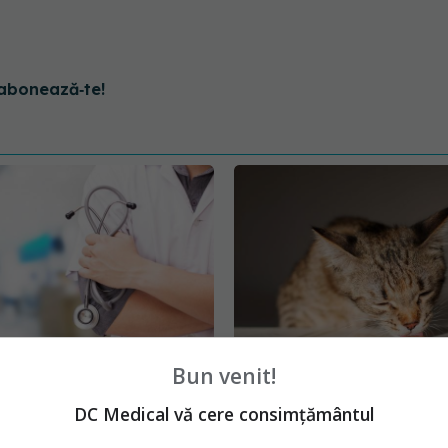
abonează‑te!
Bun venit!
„M.S. Curie” primește 22
Alimente periculoase pe
nți medicali. Ministrul
pisici: lista pe care oric
DC Medical vă cere consimțământul
i: „Nu putem abandona
ar trebui s-o cunoască