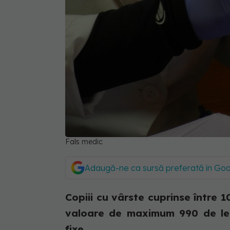
Fals medic
Adaugă-ne ca sursă preferată în Go
Copiii cu vârste cuprinse între 1
valoare de maximum 990 de lei
fixe.