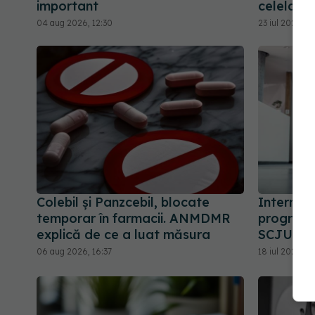
important
celelalte
04 aug 2026, 12:30
23 iul 2026, 15
Colebil și Panzcebil, blocate
Internăril
temporar în farmacii. ANMDMR
programa
explică de ce a luat măsura
SCJU Con
06 aug 2026, 16:37
18 iul 2026, 1