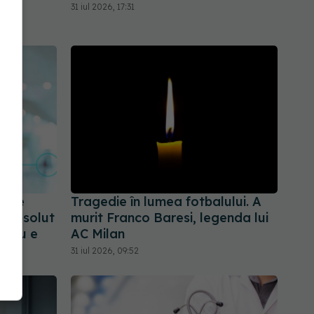
31 iul 2026, 17:31
tate
Tragedie în lumea fotbalului. A
: Absolut
murit Franco Baresi, legenda lui
ar nu e
AC Milan
31 iul 2026, 09:52