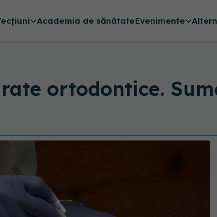
fecțiuni
Academia de sănătate
Evenimente
Alter
rate ortodontice. Sumă