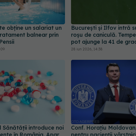
e obține un salariat un
București și Ilfov intră 
tratament balnear prin
roșu de caniculă. Tempe
Pensii
pot ajunge la 41 de gra
:09
28 iun 2026, 14:38
l Sănătății introduce noi
Conf. Horațiu Moldovan
nte în România. Apar
pentru pacienții vârstnici