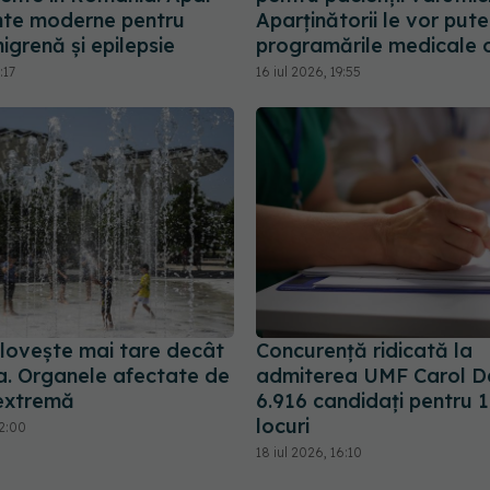
te moderne pentru
Aparținătorii le vor put
igrenă și epilepsie
programările medicale o
:17
16 iul 2026, 19:55
 lovește mai tare decât
Concurență ridicată la
a. Organele afectate de
admiterea UMF Carol Da
extremă
6.916 candidați pentru 
locuri
12:00
18 iul 2026, 16:10