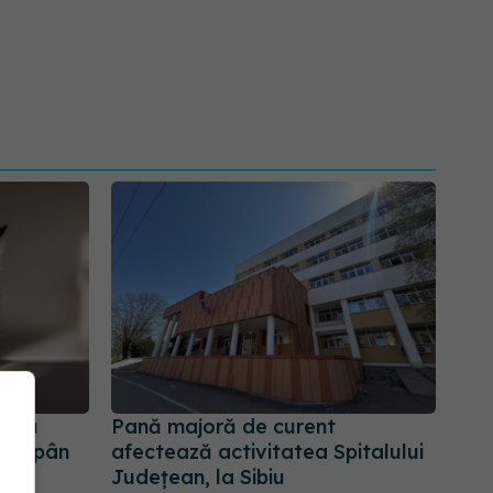
ntru
Pană majoră de curent
e stăpân
afectează activitatea Spitalului
Județean, la Sibiu