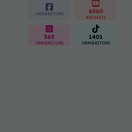
singură săptămână. Ce
spitale primesc bani
6560
URMĂRITORI
07.08.2026, 16:41
ABONAȚI
365
1401
URMĂRITORI
URMĂRITORI