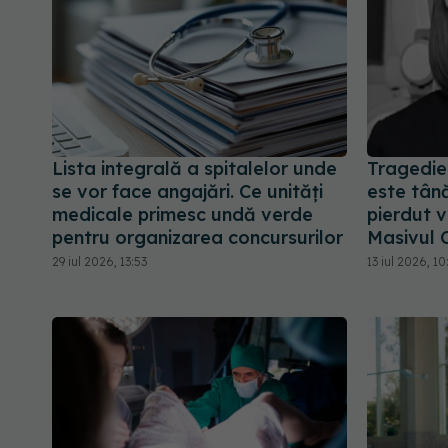
Lista integrală a spitalelor unde
Tragedie
se vor face angajări. Ce unități
este tână
medicale primesc undă verde
pierdut v
pentru organizarea concursurilor
Masivul 
29 iul 2026, 13:53
13 iul 2026, 10