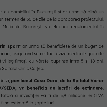
lor cu domiciliul în Bucureşti şi ar urma să aibă un
 În termen de 30 de zile de la aprobarea proiectului,
lor Medicale Bucureşti va elabora regulamentul în
rin sport
" ar urma să beneficieze de un buget de
oi ani, asigurând semestrial avize medicale gratuite
i legitimaţi, cu vârste cuprinse între 5 şi 18 ani.
 Spitalul Clinic Colţea.
de zi,
pavilionul Casa Doru, de la Spitalul Victor
V/SIDA, va beneficia de lucrări de extindere
,
totală a investiţiei va fi de 3,9 milioane lei (TVA
 fiind estimată la şapte luni.