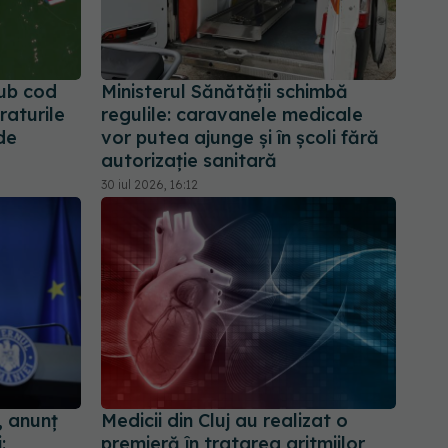
sub cod
Ministerul Sănătății schimbă
raturile
regulile: caravanele medicale
de
vor putea ajunge și în școli fără
autorizație sanitară
30 iul 2026, 16:12
, anunț
Medicii din Cluj au realizat o
:
premieră în tratarea aritmiilor