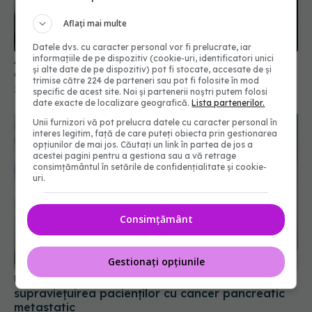
Aflați mai multe
Datele dvs. cu caracter personal vor fi prelucrate, iar
informațiile de pe dispozitiv (cookie-uri, identificatori unici
Aspirina zilnică, sub semnul întrebării. Risc crescut
și alte date de pe dispozitiv) pot fi stocate, accesate de și
de deces prin cancer
trimise către 224 de parteneri sau pot fi folosite în mod
30 ian 2026, 08:59
specific de acest site. Noi și partenerii noștri putem folosi
date exacte de localizare geografică.
Lista partenerilor.
Unii furnizori vă pot prelucra datele cu caracter personal în
interes legitim, față de care puteți obiecta prin gestionarea
opțiunilor de mai jos. Căutați un link în partea de jos a
acestei pagini pentru a gestiona sau a vă retrage
consimțământul în setările de confidențialitate și cookie-
uri.
Consimțământ
Gestionați opțiunile
Un nou medicament aproape dublează
supraviețuirea pacienților cu cancer pancreatic
metastatic