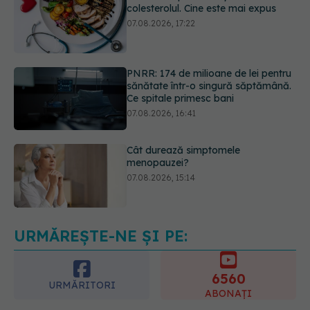
PNRR: 174 de milioane de lei pentru
sănătate într-o singură săptămână.
Ce spitale primesc bani
07.08.2026, 16:41
Cât durează simptomele
menopauzei?
07.08.2026, 15:14
EXCLUSIV
Cancerele care pot fi
prevenite. Dr. Sorin Bogdan
(SANADOR): Au metode de
prevenție
07.08.2026, 20:09
URMĂREȘTE-NE ȘI PE:
6560
URMĂRITORI
ABONAȚI