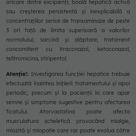
oricare dintre excipienţi; boală hepatică activă
sau creşterea persistentă şi inexplicabilă a
concentraţiilor serice de transaminaze de peste
3 ori faţă de limita superioară a valorilor
normalului; sarcină şi alăptare; tratament
concomitent cu itraconazol, ketoconazol,
telitromicina, stiripentol.
Atenție!:
Investigarea funcţiei hepatice trebuie
efectuată înaintea iniţierii tratamentului şi apoi
periodic, precum şi la pacienţii la care apar
semne şi simptome sugestive pentru afectarea
ficatului. Atorvastatina poate afecta
musculatura scheletică provocând mialgie,
miozită şi miopatie care rar poate evolua către