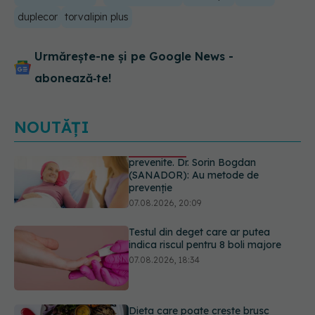
duplecor
torvalipin plus
Urmărește-ne și pe Google News -
abonează‑te!
NOUTĂȚI
Testul din deget care ar putea
indica riscul pentru 8 boli majore
07.08.2026, 18:34
Dieta care poate crește brusc
colesterolul. Cine este mai expus
07.08.2026, 17:22