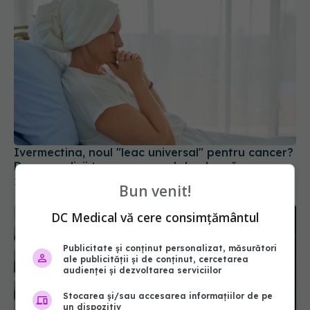
Ivermectina, noul "leac universal" pentru cancer?
De ce medicii trag un semnal de alarmă
15 mai 2026, 10:40
Bun venit!
DC Medical vă cere consimțământul
Publicitate și conținut personalizat, măsurători
ale publicității și de conținut, cercetarea
audienței și dezvoltarea serviciilor
Stocarea și/sau accesarea informațiilor de pe
un dispozitiv