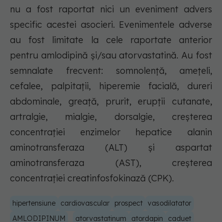
nu a fost raportat nici un eveniment advers
specific acestei asocieri. Evenimentele adverse
au fost limitate la cele raportate anterior
pentru amlodipină şi/sau atorvastatină. Au fost
semnalate frecvent: somnolenţă, ameţeli,
cefalee, palpitaţii, hiperemie facială, dureri
abdominale, greaţă, prurit, erupţii cutanate,
artralgie, mialgie, dorsalgie, creşterea
concentraţiei enzimelor hepatice alanin
aminotransferaza (ALT) şi aspartat
aminotransferaza (AST), creşterea
concentraţiei creatinfosfokinază (CPK).
hipertensiune
cardiovascular
prospect
vasodilatator
AMLODIPINUM
atorvastatinum
atordapin
caduet