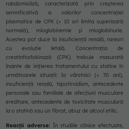
rabdomioliză, caracterizată prin creşterea
semnificativă a valorilor concentraţiei
plasmatice de CPK (> 10 ori limita superioară
normală), mioglobinemie şi mioglobinurie.
Acestea pot duce la insuficienţă renală, rareori
cu evoluţie letală. Concentraţia de
creatinfosfokinază (CPK) trebuie masurată
înainte de iniţierea tratamentului cu statine în
următoarele situaţii: la vârstnici (> 70 ani),
insuficienţă renală, hipotiroidism, antecedente
personale sau familiale de afecţiuni musculare
ereditare, antecedente de toxicitate musculară
la o statină sau un fibrat, abuz de alcool etilic.
Reacții adverse:
În studiile clinice efectuate,