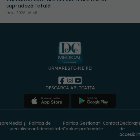
supradoză fatală
16 iul 2026, 16:48
URMĂREȘTE-NE PE:
DESCARCĂ APLICAȚIA
spre
Medici și
Politica de
Politica
Gestionați
Contact
Declarați
specialiști
confidențialitate
Cookies
preferințele
de
accesibili