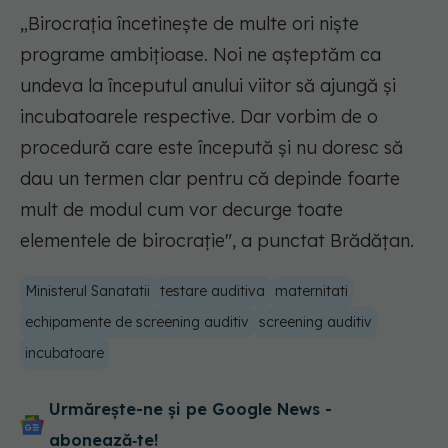
„Birocraţia încetineşte de multe ori nişte
programe ambiţioase. Noi ne aşteptăm ca
undeva la începutul anului viitor să ajungă şi
incubatoarele respective. Dar vorbim de o
procedură care este începută şi nu doresc să
dau un termen clar pentru că depinde foarte
mult de modul cum vor decurge toate
elementele de birocraţie", a punctat Brădăţan.
Ministerul Sanatatii
testare auditiva
maternitati
echipamente de screening auditiv
screening auditiv
incubatoare
Urmărește-ne și pe Google News -
abonează‑te!