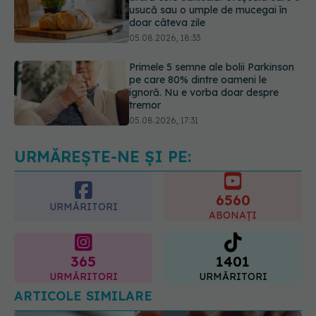
Primele 5 semne ale bolii Parkinson
pe care 80% dintre oameni le
ignoră. Nu e vorba doar despre
tremor
05.08.2026, 17:31
Gabriela Cristea, manifest pentru
respect și acceptare: Corpul
fiecăruia spune o poveste
05.08.2026, 21:23
URMĂREȘTE-NE ȘI PE:
6560
URMĂRITORI
ABONAȚI
365
1401
URMĂRITORI
URMĂRITORI
ARTICOLE SIMILARE