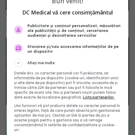
Bun venit!
DC Medical vă cere consimțământul
Pastila care protejează intestinele și previne
cancerul colorectal
Publicitate și conținut personalizat, măsurători
04 ian 2026, 16:45
ale publicității și de conținut, cercetarea
audienței și dezvoltarea serviciilor
Stocarea și/sau accesarea informațiilor de pe
un dispozitiv
Aflați mai multe
Datele dvs. cu caracter personal vor fi prelucrate, iar
informațiile de pe dispozitiv (cookie-uri, identificatori unici
și alte date de pe dispozitiv) pot fi stocate, accesate de și
trimise către 224 de parteneri sau pot fi folosite în mod
specific de acest site. Noi și partenerii noștri putem folosi
date exacte de localizare geografică.
Lista partenerilor.
Unii furnizori vă pot prelucra datele cu caracter personal în
Combinația de analgezice care poate fi fatală
interes legitim, față de care puteți obiecta prin gestionarea
opțiunilor de mai jos. Căutați un link în partea de jos a
18 apr 2026, 20:53
acestei pagini pentru a gestiona sau a vă retrage
consimțământul în setările de confidențialitate și cookie-
uri.