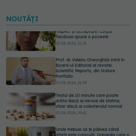
NOUTĂȚI
Prof. dr. Valeriu Gheorghiță intră în
Board-ul Editorial al revistei
Scientific Reports, din Nature
Portfolio
05.08.2026, 21:09
Testul de 10 minute care poate
arăta dacă ai nevoie de statine,
chiar dacă ai colesterolul normal
05.08.2026, 19:42
Unde trebuie să ții pâinea când
afară este caniculă. Greșeala care o
usucă sau o umple de mucegai în
doar câteva zile
05.08.2026, 18:33