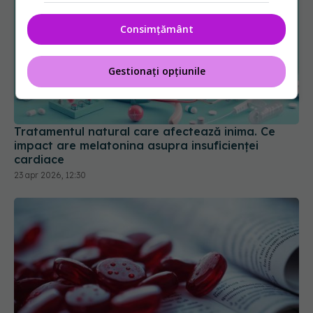
Consimțământ
Gestionați opțiunile
Tratamentul natural care afectează inima. Ce
impact are melatonina asupra insuficienței
cardiace
23 apr 2026, 12:30