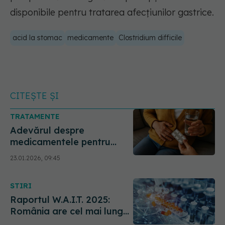
disponibile pentru tratarea afecțiunilor gastrice.
acid la stomac
medicamente
Clostridium difficile
CITEȘTE ȘI
TRATAMENTE
Adevărul despre
medicamentele pentru
reflux. Care este legătura
23.01.2026, 09:45
cu cancerul
STIRI
Raportul W.A.I.T. 2025:
România are cel mai lung
timp de așteptare din UE