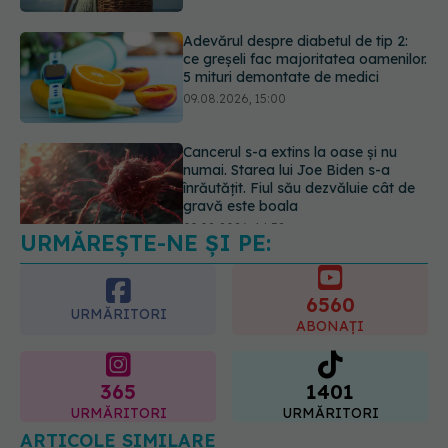
Cancerul s-a extins la oase și nu
numai. Starea lui Joe Biden s-a
înrăutățit. Fiul său dezvăluie cât de
gravă este boala
09.08.2026, 14:52
Câte zile de concediu avem nevoie
într-un an? Răspunsul oferit de un
studiu desfășurat timp de 40 de ani
09.08.2026, 17:00
URMĂREȘTE-NE ȘI PE:
6560
URMĂRITORI
ABONAȚI
365
1401
URMĂRITORI
URMĂRITORI
ARTICOLE SIMILARE