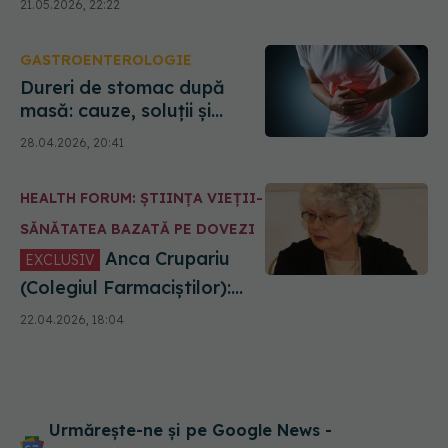
21.05.2026, 22:22
pentru medicamente noi.
Peste 1000 de zile
GASTROENTEROLOGIE
Dureri de stomac după
masă: cauze, soluții și
semnale de alarmă
28.04.2026, 20:41
HEALTH FORUM: ȘTIINȚA VIEȚII-
SĂNĂTATEA BAZATĂ PE DOVEZI
Anca Crupariu
EXCLUSIV
(Colegiul Farmaciștilor):
Mecanismul prin care
22.04.2026, 18:04
medicamentele oncologice
de ultimă generație devin
compensate
Urmărește-ne și pe Google News -