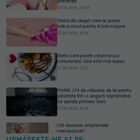
07.08.2026, 18:34
Dieta care poate crește brusc
colesterolul. Cine este mai expus
07.08.2026, 17:22
PNRR: 174 de milioane de lei pentru
sănătate într-o singură săptămână.
Ce spitale primesc bani
07.08.2026, 16:41
Cât durează simptomele
menopauzei?
07.08.2026, 15:14
URMĂREȘTE-NE ȘI PE:
EXCLUSIV
Cancerele care pot fi
prevenite. Dr. Sorin Bogdan