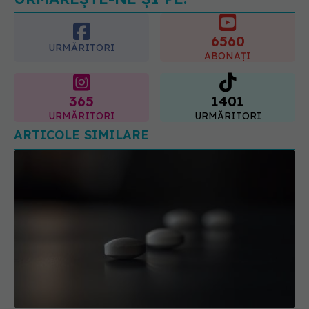
(SANADOR): Au metode de
6560
prevenție
URMĂRITORI
ABONAȚI
07.08.2026, 20:09
365
1401
URMĂRITORI
URMĂRITORI
ARTICOLE SIMILARE
Ce trebuie să știi despre utilizarea aspirinei dacă
ai boli cardiovasculare