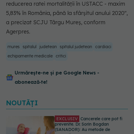
reducerea ratei mortalității în USTACC - maxim
5,83% în România, până la sfârșitul anului 2020",
a precizat SCJU Târgu Mureș, conform
Agerpres.
mures
spitalul
judetean
spitalul judetean
cardiaci
echipamente medicale
critici
Urmărește-ne și pe Google News -
abonează‑te!
NOUTĂȚI
Testul din deget care ar putea
indica riscul pentru 8 boli majore