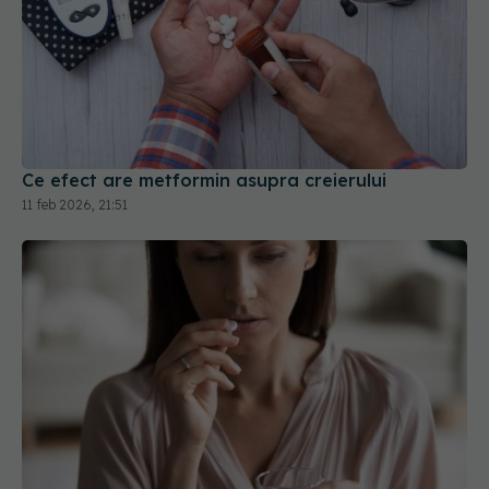
Ce efect are metformin asupra creierului
11 feb 2026, 21:51
Ce se întâmplă când iei spironolactonă
10 feb 2026, 16:08