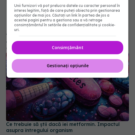
Unii furnizori vă pot prelucra datele cu caracter personal în
interes legitim, față de care puteți obiecta prin gestionarea
opțiunilor de mai jos. Căutați un link în partea de jos a
acestei pagini pentru a gestiona sau a vă retrage
Vitamina A poate slăbi imunitatea împotriva
consimțământul în setările de confidențialitate și cookie-
cancerului
uri.
08 ian 2026, 14:18
Consimțământ
Gestionați opțiunile
Ce trebuie să știi dacă iei metformin. Impactul
asupra întregului organism
27 mai 2026, 10:18