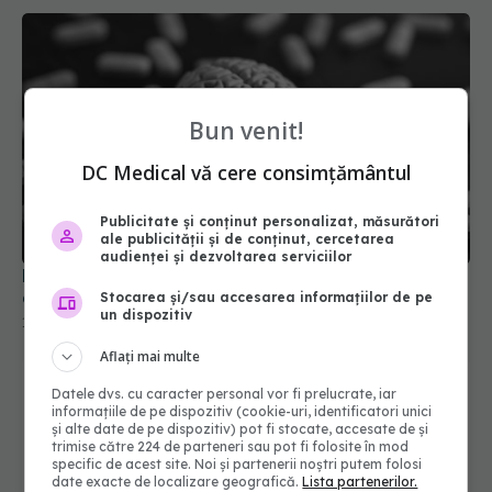
Bun venit!
DC Medical vă cere consimțământul
Publicitate și conținut personalizat, măsurători
Efectele secundare ale noilor terapii pentru
ale publicității și de conținut, cercetarea
demență
audienței și dezvoltarea serviciilor
17 apr 2026, 09:43
Stocarea și/sau accesarea informațiilor de pe
un dispozitiv
Aflați mai multe
Datele dvs. cu caracter personal vor fi prelucrate, iar
informațiile de pe dispozitiv (cookie-uri, identificatori unici
și alte date de pe dispozitiv) pot fi stocate, accesate de și
trimise către 224 de parteneri sau pot fi folosite în mod
specific de acest site. Noi și partenerii noștri putem folosi
date exacte de localizare geografică.
Lista partenerilor.