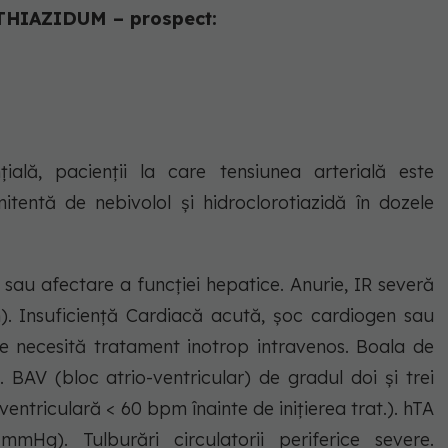
IAZIDUM – prospect:
țială, pacienții la care tensiunea arterială este
entă de nebivolol și hidroclorotiazidă în dozele
H sau afectare a funcției hepatice. Anurie, IR severă
n). Insuficiență Cardiacă acută, șoc cardiogen sau
 necesită tratament inotrop intravenos. Boala de
l. BAV (bloc atrio-ventricular) de gradul doi și trei
entriculară < 60 bpm înainte de inițierea trat.). hTA
mmHg). Tulburări circulatorii periferice severe.