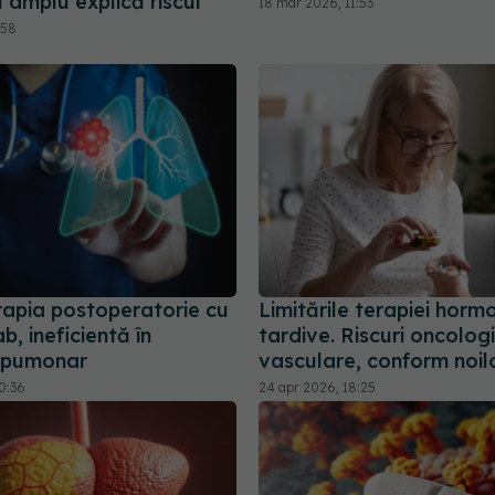
 amplu explică riscul
18 mar 2026, 11:53
:58
apia postoperatorie cu
Limitările terapiei horm
, ineficientă în
tardive. Riscuri oncologi
 pumonar
vasculare, conform noil
0:36
24 apr 2026, 18:25