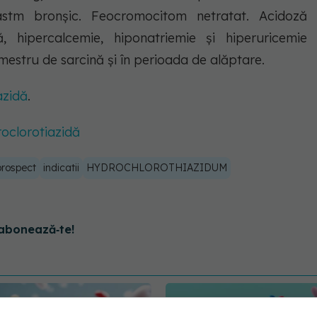
stm bronșic. Feocromocitom netratat. Acidoză
ă, hipercalcemie, hiponatriemie și hiperuricemie
rimestru de sarcină și în perioada de alăptare.
azidă
.
roclorotiazidă
prospect
indicatii
HYDROCHLOROTHIAZIDUM
abonează‑te!