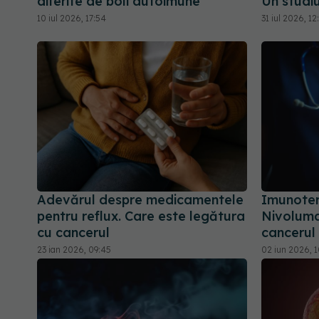
diferite de boli autoimune
Un studiu
10 iul 2026, 17:54
31 iul 2026, 12
Adevărul despre medicamentele
Imunoter
pentru reflux. Care este legătura
Nivolumab
cu cancerul
cancerul
23 ian 2026, 09:45
02 iun 2026, 1