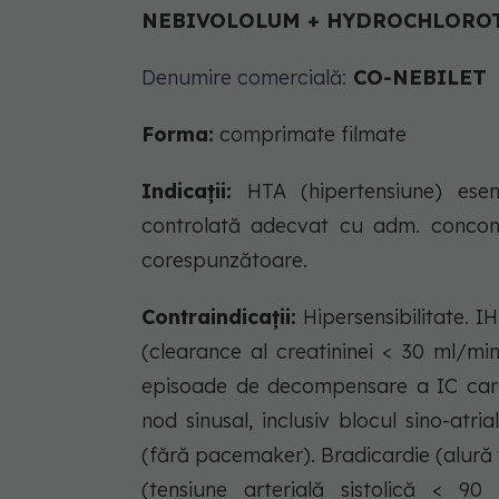
NEBIVOLOLUM + HYDROCHLOROTH
Denumire comercială:
CO-NEBILET
Forma:
comprimate filmate
Indicații:
HTA (hipertensiune) esen
controlată adecvat cu adm. concomit
corespunzătoare.
Contraindicații:
Hipersensibilitate. I
(clearance al creatininei < 30 ml/mi
episoade de decompensare a IC care
nod sinusal, inclusiv blocul sino-atria
(fără pacemaker). Bradicardie (alură v
(tensiune arterială sistolică < 90 