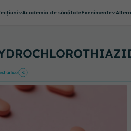
fecțiuni
Academia de sănătate
Evenimente
Alter
YDROCHLOROTHIAZIDU
est articol