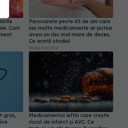
morile
Persoanele peste 65 de ani care
pie. Cum
iau multe medicamente ar putea
ament
avea un risc mai mare de deces.
Ce arată studiul
03 aug 2026, 15:21
t gras,
Medicamentul ieftin care crește
ive
riscul de infarct și AVC. Ce