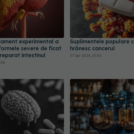
ament experimental a
Suplimentele populare 
formele severe de ficat
hrănesc cancerul
 reparat intestinul
07 apr 2026, 15:56
2:06