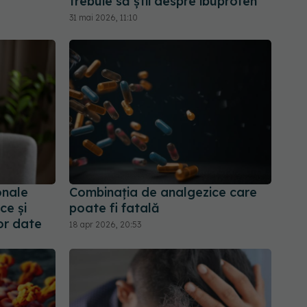
trebuie să știi despre ibuprofen
31 mai 2026, 11:10
onale
Combinația de analgezice care
ce și
poate fi fatală
or date
18 apr 2026, 20:53