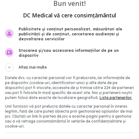
Bun venit!
DC Medical vă cere consimțământul
Publicitate și conținut personalizat, măsurători ale
publicității și de conținut, cercetarea audienței și
dezvoltarea serviciilor
Stocarea și/sau accesarea informațiilor de pe un
n, impact asupra
Tratamentul natural ca
dispozitiv
or cu cancer
afectează inima. Ce imp
Aflați mai multe
melatonina asupra insufi
2:45
cardiace
Datele dvs. cu caracter personal vor fi prelucrate, iar informațiile de
pe dispozitiv (cookie-uri, identificatori unici și alte date de pe
23 apr 2026, 12:30
dispozitiv) pot fi stocate, accesate de și trimise către 224 de parteneri
sau pot fi folosite în mod specific de acest site. Noi și partenerii noștri
putem folosi date exacte de localizare geografică.
Lista partenerilor.
Unii furnizori vă pot prelucra datele cu caracter personal în interes
legitim, față de care puteți obiecta prin gestionarea opțiunilor de mai
jos. Căutați un link în partea de jos a acestei pagini pentru a gestiona
sau a vă retrage consimțământul în setările de confidențialitate și
cookie-uri.