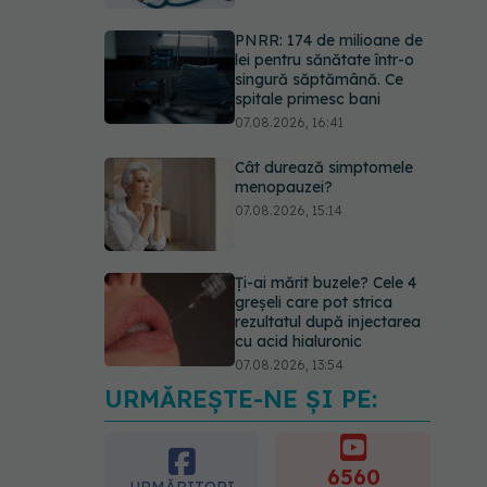
PNRR: 174 de milioane de
lei pentru sănătate într-o
singură săptămână. Ce
spitale primesc bani
07.08.2026, 16:41
Cât durează simptomele
menopauzei?
07.08.2026, 15:14
Ți-ai mărit buzele? Cele 4
greșeli care pot strica
rezultatul după injectarea
cu acid hialuronic
07.08.2026, 13:54
URMĂREȘTE-NE ȘI PE:
Testul din deget care ar
putea indica riscul pentru 8
boli majore
6560
07.08.2026, 18:34
URMĂRITORI