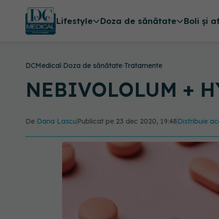
Lifestyle
Doza de sănătate
Boli și a
DCMedical
›
Doza de sănătate
›
Tratamente
NEBIVOLOLUM + H
De
Dana Lascu
Publicat pe 23 dec 2020, 19:48
Distribuie ac