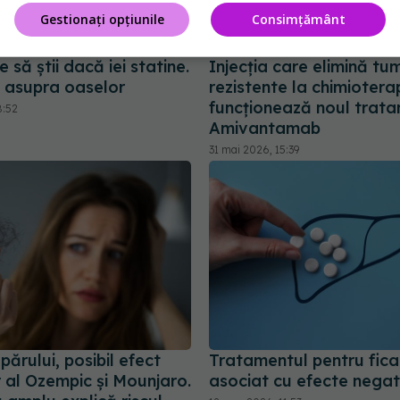
Gestionați opțiunile
Consimțământ
e să știi dacă iei statine.
Injecția care elimină tu
 asupra oaselor
rezistente la chimiotera
funcționează noul trat
8:52
Amivantamab
31 mai 2026, 15:39
ărului, posibil efect
Tratamentul pentru fica
 al Ozempic și Mounjaro.
asociat cu efecte negat