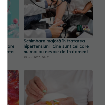
re
Schimbare majoră în tratarea
act are
hipertensiunii. Cine sunt cei care
cienței
nu mai au nevoie de tratament
29 mar 2026, 08:41