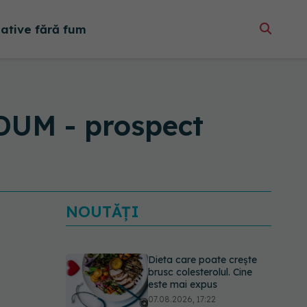
native fără fum
M - prospect
NOUTĂȚI
Dieta care poate crește
brusc colesterolul. Cine
este mai expus
07.08.2026, 17:22