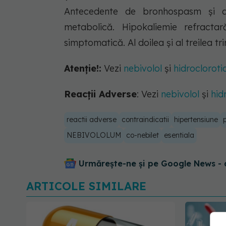
Antecedente de bronhospasm și a
metabolică. Hipokaliemie refractar
simptomatică. Al doilea și al treilea t
Atenție!:
Vezi
nebivolol
și
hidrocloroti
Reacții Adverse
: Vezi
nebivolol
și
hid
reactii adverse
contraindicatii
hipertensiune
NEBIVOLOLUM
co-nebilet
esentiala
Urmărește-ne și pe Google News - 
ARTICOLE SIMILARE