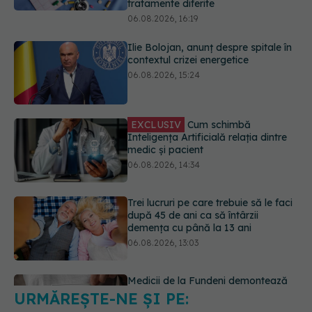
EXCLUSIV
Cum schimbă
Inteligența Artificială relația dintre
medic și pacient
06.08.2026, 14:34
Trei lucruri pe care trebuie să le faci
după 45 de ani ca să întârzii
demența cu până la 13 ani
06.08.2026, 13:03
Medicii de la Fundeni demontează
unul dintre cele mai răspândite
mituri despre diabet
06.08.2026, 11:52
URMĂREȘTE-NE ȘI PE:
Cum aleg medicii combinația
potrivită de medicamente pentru
hipertensiune. De ce doi pacienți cu
6560
aceeași tensiune pot primi