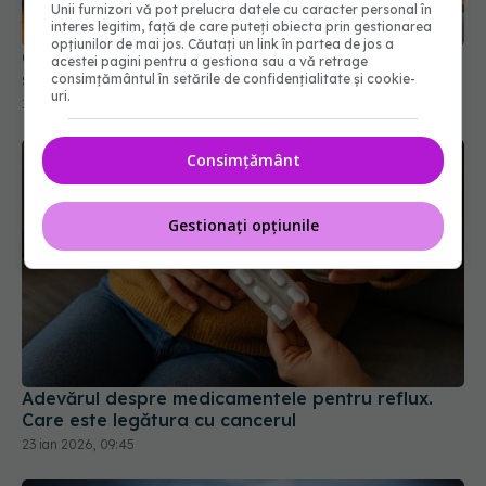
Cum funcționează Metformin? Descoperirea care
Unii furnizori vă pot prelucra datele cu caracter personal în
interes legitim, față de care puteți obiecta prin gestionarea
schimbă tratamentul diabetului de tip 2
opțiunilor de mai jos. Căutați un link în partea de jos a
13 mai 2026, 14:13
acestei pagini pentru a gestiona sau a vă retrage
consimțământul în setările de confidențialitate și cookie-
uri.
Consimțământ
Gestionați opțiunile
Adevărul despre medicamentele pentru reflux.
Care este legătura cu cancerul
23 ian 2026, 09:45