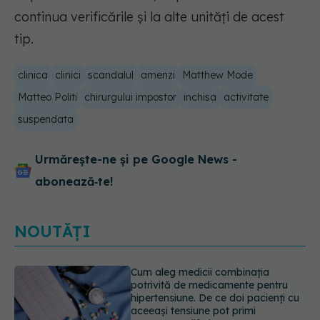
continua verificările și la alte unități de acest
tip.
clinica
clinici
scandalul
amenzi
Matthew Mode
Matteo Politi
chirurgului impostor
inchisa
activitate
suspendata
Urmărește-ne și pe Google News -
abonează‑te!
NOUTĂȚI
Ilie Bolojan, anunț despre spitale în
contextul crizei energetice
06.08.2026, 15:24