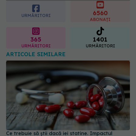
URMĂRITORI
tratamente diferite
ABONAȚI
06.08.2026, 16:19
365
1401
URMĂRITORI
URMĂRITORI
ARTICOLE SIMILARE
Ce trebuie să știi dacă iei statine. Impactul
asupra oaselor
15 iun 2026, 18:52