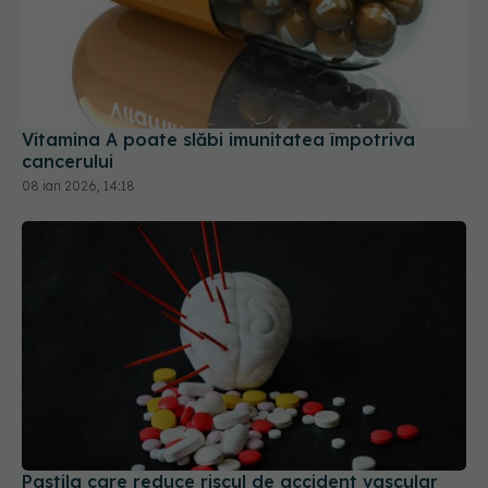
Vitamina A poate slăbi imunitatea împotriva
cancerului
08 ian 2026, 14:18
Pastila care reduce riscul de accident vascular
cerebral fără să provoace sângerări
22 apr 2026, 10:48