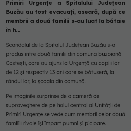
Primiri Urgenţe a Spitalului Judeţean
Buzău au fost evacuaţi, aseară, după ce
membrii a două familii s-au luat la bătaie
în h...
Scandalul de la Spitalul Judeţean Buzău s-a
produs între două familii din comuna buzoiană
Costeşti, care au ajuns la Urgență cu copiii lor
de 12 şi respectiv 13 ani care se bătuseră, la
rândul lor, la şcoala din comună.
Pe imaginile surprinse de o cameră de
supraveghere de pe holul central al Unității de
Primiri Urgențe se vede cum membrii celor două
familiii rivale își împart pumni și picioare.