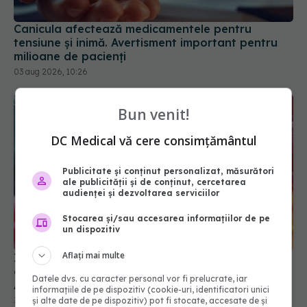
Canicula afectează medicamentele pentru
tensiune și inimă. Avertisment important pentru
milioane de pacienți
03 aug 2026, 10:26
Bun venit!
DC Medical vă cere consimțământul
Publicitate și conținut personalizat, măsurători
ale publicității și de conținut, cercetarea
audienței și dezvoltarea serviciilor
Stocarea și/sau accesarea informațiilor de pe
un dispozitiv
Aflați mai multe
Injecția care elimină tumorile rezistente la
chimioterapie. Cum funcționează noul tratament
Datele dvs. cu caracter personal vor fi prelucrate, iar
Amivantamab
informațiile de pe dispozitiv (cookie-uri, identificatori unici
și alte date de pe dispozitiv) pot fi stocate, accesate de și
31 mai 2026, 15:39