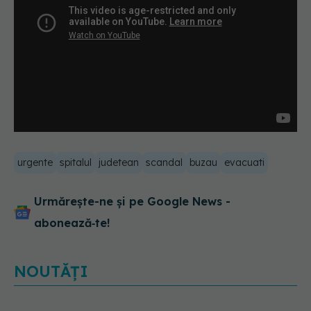
urgente
spitalul
judetean
scandal
buzau
evacuati
Urmărește-ne și pe Google News -
abonează‑te!
NOUTĂȚI