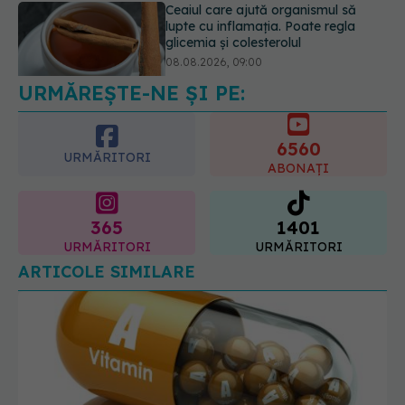
Primele 1.000 de zile ar putea
decide sănătatea creierului pentru
întreaga viață
08.08.2026, 12:00
URMĂREȘTE-NE ȘI PE:
6560
URMĂRITORI
ABONAȚI
365
1401
URMĂRITORI
URMĂRITORI
ARTICOLE SIMILARE