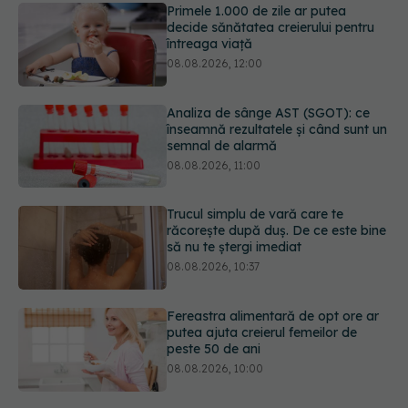
Analiza de sânge AST (SGOT): ce
înseamnă rezultatele și când sunt un
semnal de alarmă
08.08.2026, 11:00
Trucul simplu de vară care te
răcorește după duș. De ce este bine
să nu te ștergi imediat
08.08.2026, 10:37
Fereastra alimentară de opt ore ar
putea ajuta creierul femeilor de
peste 50 de ani
08.08.2026, 10:00
Ceaiul care ajută organismul să
lupte cu inflamația. Poate regla
glicemia și colesterolul
08.08.2026, 09:00