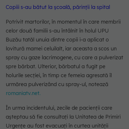
Copiii s-au bătut la școală, părinții la spital
Potrivit martorilor, în momentul în care membrii
celor două familii s-au întâlnit în holul UPU
Buzău tatăl unuia dintre copii i-a aplicat o
lovitură mamei celuilalt, iar aceasta a scos un
spray cu gaze lacrimogene, cu care a pulverizat
spre bărbat. Ulterior, bărbatul a fugit pe
holurile secţiei, în timp ce femeia agresată îl
urmărea pulverizând cu spray-ul, notează
romaniatv.net.
În urma incidentului, zecile de pacienţii care
aşteptau să fie consultaţi la Unitatea de Primiri
Urgenţe au fost evacuați în curtea unităţii