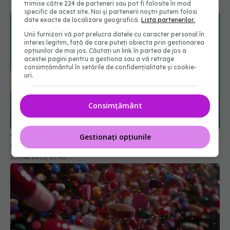
trimise către 224 de parteneri sau pot fi folosite în mod
specific de acest site. Noi și partenerii noștri putem folosi
date exacte de localizare geografică.
Lista partenerilor.
Unii furnizori vă pot prelucra datele cu caracter personal în
interes legitim, față de care puteți obiecta prin gestionarea
opțiunilor de mai jos. Căutați un link în partea de jos a
acestei pagini pentru a gestiona sau a vă retrage
consimțământul în setările de confidențialitate și cookie-
uri.
Consimțământ
Ce trebuie să știi despre medicamentele pentru
Gestionați opțiunile
acidul gastric. Legătura cu C. Difficile
25 mai 2026, 10:40