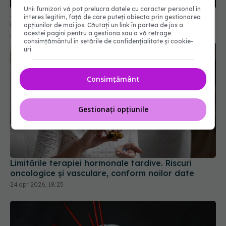
02 iun 2026, 10:36
Unii furnizori vă pot prelucra datele cu caracter personal în
interes legitim, față de care puteți obiecta prin gestionarea
opțiunilor de mai jos. Căutați un link în partea de jos a
acestei pagini pentru a gestiona sau a vă retrage
consimțământul în setările de confidențialitate și cookie-
uri.
Consimțământ
Gestionați opțiunile
Limitările terapiei hormonale tardive. Riscuri
oncologice și vasculare, conform noilor date
24 apr 2026, 18:25