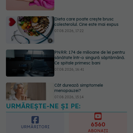
07.08.2026, 17:22
PNRR: 174 de milioane de lei pentru
sănătate într-o singură săptămână.
Ce spitale primesc bani
07.08.2026, 16:41
Cât durează simptomele
menopauzei?
07.08.2026, 15:14
URMĂREȘTE-NE ȘI PE:
EXCLUSIV
Cancerele care pot fi
prevenite. Dr. Sorin Bogdan
(SANADOR): Au metode de
6560
prevenție
URMĂRITORI
ABONAȚI
07.08.2026, 20:09
365
1401