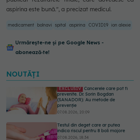
aspirina este bună.", a precizat medicul.
medicament
bolnavi
spital
aspirina
COVID19
ion alexie
Urmărește-ne și pe Google News -
abonează‑te!
NOUTĂȚI
Testul din deget care ar putea
indica riscul pentru 8 boli majore
07.08.2026, 18:34
Dieta care poate crește brusc
colesterolul. Cine este mai expus