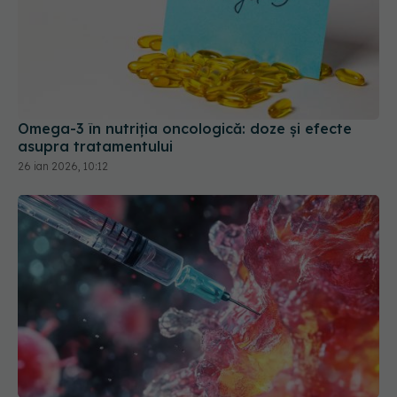
Omega-3 în nutriția oncologică: doze și efecte
asupra tratamentului
26 ian 2026, 10:12
Injecția care elimină tumorile rezistente la
chimioterapie. Cum funcționează noul tratament
Amivantamab