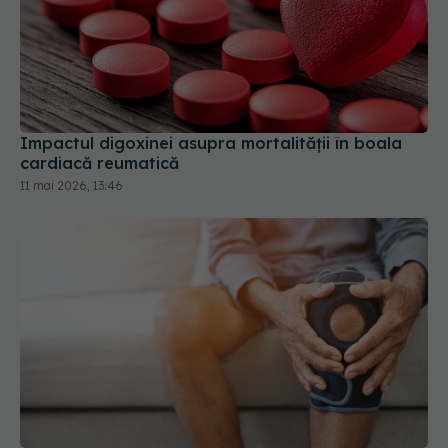
Impactul digoxinei asupra mortalității în boala
cardiacă reumatică
11 mai 2026, 13:46
Tratament nou pentru osteoartrită. Legătura
dintre sănătatea intestinului și durerea de
genunchi