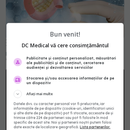
Injecțiile cu insulină ar putea deveni istorie.
Tratamentul care învață corpul să-și apere
Bun venit!
pancreasul
08 iul 2026, 15:44
DC Medical vă cere consimțământul
Publicitate și conținut personalizat, măsurători
ale publicității și de conținut, cercetarea
audienței și dezvoltarea serviciilor
Stocarea și/sau accesarea informațiilor de pe
un dispozitiv
Aflați mai multe
Datele dvs. cu caracter personal vor fi prelucrate, iar
informațiile de pe dispozitiv (cookie-uri, identificatori unici
și alte date de pe dispozitiv) pot fi stocate, accesate de și
trimise către 224 de parteneri sau pot fi folosite în mod
Imunoterapia postoperatorie cu Nivolumab,
specific de acest site. Noi și partenerii noștri putem folosi
ineficientă în cancerul pumonar
date exacte de localizare geografică.
Lista partenerilor.