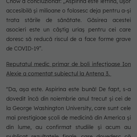
Chow a concluzionat: „Aspirina este ieftină, ușor
accesibilă și milioane o folosesc deja pentru a-și
trata stările de sănătate. Găsirea acestei
asocieri este un câștig uriaș pentru cei care
doresc să reducă riscul de a face forme grave
de COVID-19”.
Reputatul medic primar de boli infecţioase Ion
Alexie a comentat subiectul la Antena 3.
"Da, așa este. Aspirina este bună! De fapt, s-a
dovedit încă din noiembrie anul trecut și cei de
la George Washington University, care sunt cele
mai prestigioae școli de medicină din America și
din lume, au confirmat studiile și acum au
publicat rezultatele finale, care dovedesc că