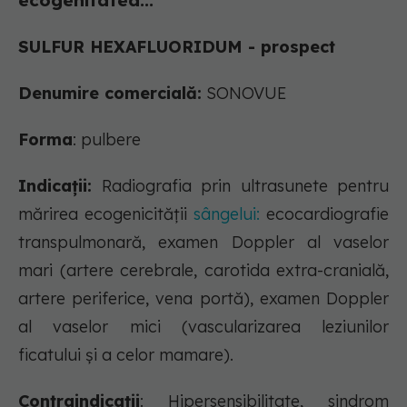
ecogenitatea...
SULFUR HEXAFLUORIDUM - prospect
Denumire comercială:
SONOVUE
Forma
: pulbere
Indicații:
Radiografia prin ultrasunete pentru
mărirea ecogenicităţii
sângelui:
ecocardiografie
transpulmonară, examen Doppler al vaselor
mari (artere cerebrale, carotida extra-cranială,
artere periferice, vena portă), examen Doppler
al vaselor mici (vascularizarea leziunilor
ficatului şi a celor mamare).
Contraindicații
: Hipersensibilitate, sindrom