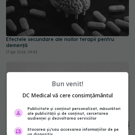
Efectele secundare ale noilor terapii pentru
demență
17 apr 2026, 09:43
Bun venit!
DC Medical vă cere consimțământul
Publicitate și conținut personalizat, măsurători
ale publicității și de conținut, cercetarea
audienței și dezvoltarea serviciilor
Stocarea și/sau accesarea informațiilor de pe
FDA a aprobat prima pastilă care reduce
un dispozitiv