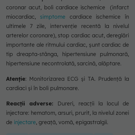
coronar acut, boli cardiace ischemice (infarct
miocardiac,
simptome
cardiace ischemice în
ultimele 7 zile, intervenţie recentă la nivelul
arterelor coronare), stop cardiac acut, dereglări
importante ale ritmului cardiac, şunt cardiac de
tip dreapta-stânga, hipertensiune pulmonară,
hipertensiune necontrolată, sarcină, alăptare.
Atenție
: Monitorizarea ECG şi TA. Prudenţă la
cardiaci şi în boli pulmonare.
Reacții adverse:
Dureri, reacţii la locul de
injectare: hematom, arsuri, prurit, la nivelul zonei
de
injectare
, greaţă, vomă, epigastralgii.