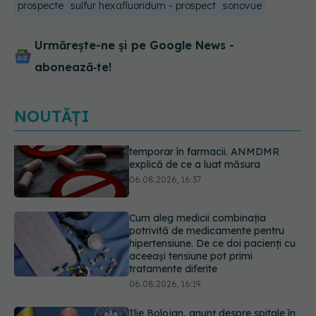
prospecte
sulfur hexafluoridum - prospect
sonovue
Urmărește-ne și pe Google News -
abonează‑te!
NOUTĂȚI
Cum aleg medicii combinația
potrivită de medicamente pentru
hipertensiune. De ce doi pacienți cu
aceeași tensiune pot primi
tratamente diferite
06.08.2026, 16:19
Ilie Bolojan, anunț despre spitale în
contextul crizei energetice
06.08.2026, 15:24