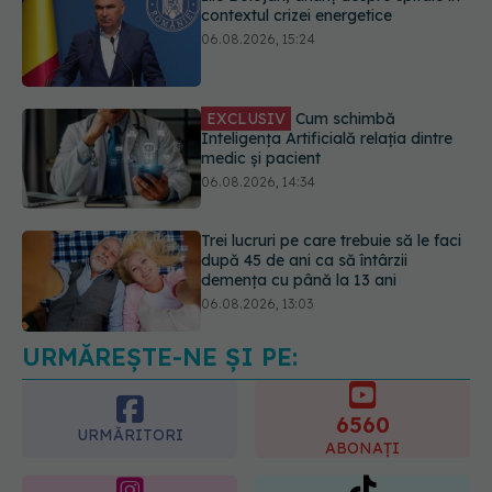
EXCLUSIV
Cum schimbă
Inteligența Artificială relația dintre
medic și pacient
06.08.2026, 14:34
Trei lucruri pe care trebuie să le faci
după 45 de ani ca să întârzii
demența cu până la 13 ani
06.08.2026, 13:03
Colebil și Panzcebil, blocate
temporar în farmacii. ANMDMR
explică de ce a luat măsura
06.08.2026, 16:37
URMĂREȘTE-NE ȘI PE:
6560
URMĂRITORI
ABONAȚI