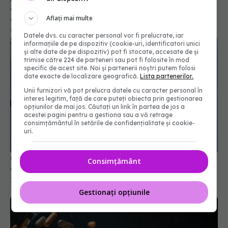
colesterolul rău cu aproape 60%. Ce se întâmplă
cu statinele
Aflați mai multe
05 aug 2026, 14:23
Datele dvs. cu caracter personal vor fi prelucrate, iar
informațiile de pe dispozitiv (cookie-uri, identificatori unici
și alte date de pe dispozitiv) pot fi stocate, accesate de și
trimise către 224 de parteneri sau pot fi folosite în mod
specific de acest site. Noi și partenerii noștri putem folosi
date exacte de localizare geografică.
Lista partenerilor.
Unii furnizori vă pot prelucra datele cu caracter personal în
interes legitim, față de care puteți obiecta prin gestionarea
opțiunilor de mai jos. Căutați un link în partea de jos a
acestei pagini pentru a gestiona sau a vă retrage
consimțământul în setările de confidențialitate și cookie-
uri.
Ce reacții adverse apar când începi un tratament
Consimțământ
de tensiune și cum le recunoști rapid
29 mai 2026, 17:16
Gestionați opțiunile