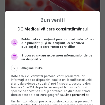
Pastila care reduce colesterolul "rău" cu 60%
18 mar 2026, 13:58
Bun venit!
DC Medical vă cere consimțământul
Publicitate și conținut personalizat, măsurători
ale publicității și de conținut, cercetarea
audienței și dezvoltarea serviciilor
Stocarea și/sau accesarea informațiilor de pe
un dispozitiv
Aflați mai multe
Ce trebuie să știi dacă iei metformin. Impactul
Datele dvs. cu caracter personal vor fi prelucrate, iar
asupra întregului organism
informațiile de pe dispozitiv (cookie-uri, identificatori unici
și alte date de pe dispozitiv) pot fi stocate, accesate de și
27 mai 2026, 10:18
trimise către 224 de parteneri sau pot fi folosite în mod
specific de acest site. Noi și partenerii noștri putem folosi
date exacte de localizare geografică.
Lista partenerilor.
Unii furnizori vă pot prelucra datele cu caracter personal în