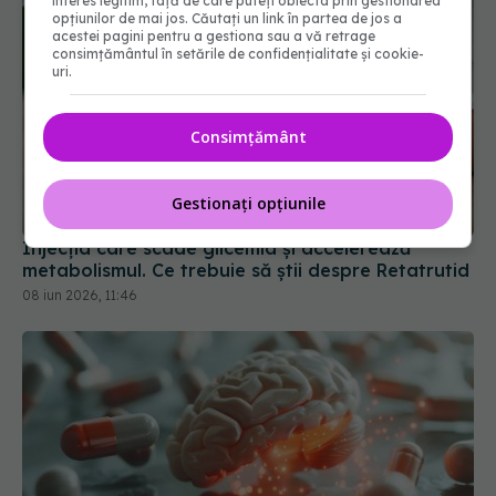
interes legitim, față de care puteți obiecta prin gestionarea
opțiunilor de mai jos. Căutați un link în partea de jos a
acestei pagini pentru a gestiona sau a vă retrage
consimțământul în setările de confidențialitate și cookie-
uri.
Consimțământ
Gestionați opțiunile
Injecția care scade glicemia și accelerează
metabolismul. Ce trebuie să știi despre Retatrutid
08 iun 2026, 11:46