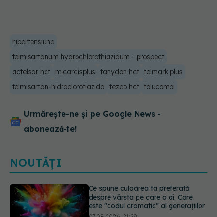
hipertensiune
telmisartanum hydrochlorothiazidum - prospect
actelsar hct
micardisplus
tanydon hct
telmark plus
telmisartan-hidroclorotiazida
tezeo hct
tolucombi
Urmărește-ne și pe Google News -
abonează‑te!
NOUTĂȚI
EXCLUSIV
Cancerele care pot fi
prevenite. Dr. Sorin Bogdan
(SANADOR): Au metode de