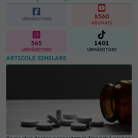
6560
07.08.2026, 21:29
URMĂRITORI
ABONAȚI
365
1401
URMĂRITORI
URMĂRITORI
ARTICOLE SIMILARE
Ce nu știai despre paracetamol. Impactul asupra
creierului