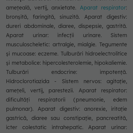
ameţeală, vertij, anxietate.
Aparat respirator
:
bronşită, faringită, sinuzită. Aparat digestiv:
dureri abdominale, diaree, dispepsie, gastrită.
Aparat urinar: infecţii urinare. Sistem
musculoscheletic: artralgie, mialgie. Tegumente
şi mucoase: eczeme. Tulburări hidroelectrolitice
şi metabolice: hipercolesterolemie, hipokaliemie.
Tulburări endocrine: impotenţă.
Hidroclorotiazida - Sistem nervos: agitaţie,
ameţeli, vertij, parestezii. Aparat respirator:
dificultăţi respiratorii (pneumonie, edem
pulmonar). Aparat digestiv: anorexie, iritaţie
gastrică, diaree sau constipaţie, pancreatită,
icter colestatic intrahepatic. Aparat urinar: