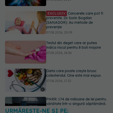
prevenție
07.08.2026, 20:09
Testul din deget care ar putea
indica riscul pentru 8 boli majore
07.08.2026, 18:34
Dieta care poate crește brusc
colesterolul. Cine este mai expus
07.08.2026, 17:22
PNRR: 174 de milioane de lei pentru
sănătate într-o singură săptămână.
Ce spitale primesc bani
07.08.2026, 16:41
URMĂREȘTE-NE ȘI PE:
Ce spune culoarea ta preferată
despre vârsta pe care o ai. Care
este "codul cromatic" al generațiilor