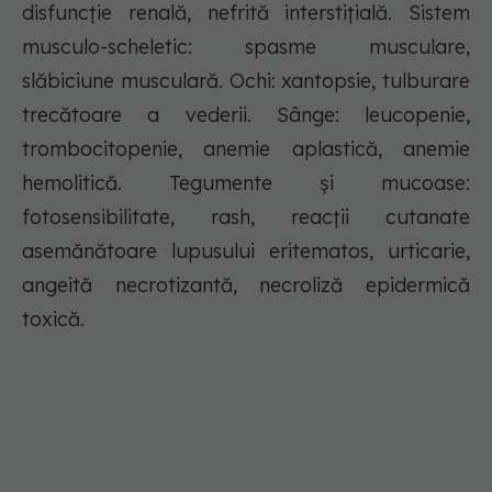
disfuncţie renală, nefrită interstiţială. Sistem
musculo-scheletic: spasme musculare,
slăbiciune musculară. Ochi: xantopsie, tulburare
trecătoare a vederii. Sânge: leucopenie,
trombocitopenie, anemie aplastică, anemie
hemolitică. Tegumente şi mucoase:
fotosensibilitate, rash, reacţii cutanate
asemănătoare lupusului eritematos, urticarie,
angeită necrotizantă, necroliză epidermică
toxică.