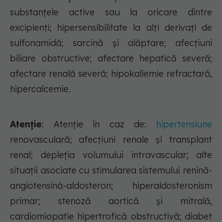
substanţele active sau la oricare dintre
excipienţi; hipersensibilitate la alţi derivaţi de
sulfonamidă; sarcină şi alăptare; afecţiuni
biliare obstructive; afectare hepatică severă;
afectare renală severă; hipokaliemie refractară,
hipercalcemie.
Atenție
: Atenţie în caz de:
hipertensiune
renovasculară; afecţiuni renale şi transplant
renal; depleţia volumului intravascular; alte
situaţii asociate cu stimularea sistemului renină-
angiotensină-aldosteron; hiperaldosteronism
primar; stenoză aortică şi mitrală,
cardiomiopatie hipertrofică obstructivă; diabet