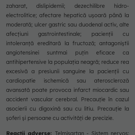
zaharat, dislipidemii; dezechilibre hidro-
electrolitice; afectare hepatică uşoară până la
moderată; ulcer gastric sau duodenal activ, alte
afecţiuni gastrointestinale; pacienţii cu
intoleranţă ereditară la fructoză; antagoniştii
angiotensinei suntmai puţin eficace ca
antihipertensive la populaţia neagră; reduce rea
excesivă a presiunii sanguine la pacienţii cu
cardiopatie ischemică sau ateroscleroză
avansată poate provoca infarct miocardic sau
accident vascular cerebral. Precauţie în cazul
asocierii cu digoxină sau cu litiu. Precauţie la
şoferi şi persoane cu activităţi de precizie.
Reacții adverse:
Telmisartan - Sistem nervos: