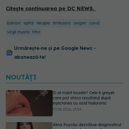
Citește continuarea pe DC NEWS.
bolnavi
spital
terapie
timisoara
oxigen
covid
virgil musta
hfnc
Urmărește-ne și pe Google News -
abonează‑te!
NOUTĂȚI
Alina Pușcău dezvăluie diagnosticul
care i-a schimbat viața: Am cancer
la sân. Am intrat în metastază
07.08.2026, 12:39