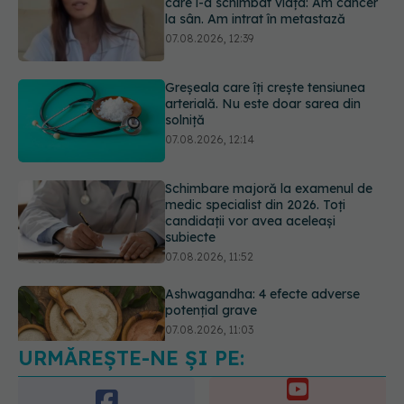
Greșeala care îți crește tensiunea
arterială. Nu este doar sarea din
solniță
07.08.2026, 12:14
Schimbare majoră la examenul de
medic specialist din 2026. Toți
candidații vor avea aceleași
subiecte
07.08.2026, 11:52
Ashwagandha: 4 efecte adverse
potențial grave
07.08.2026, 11:03
URMĂREȘTE-NE ȘI PE:
Ți-ai mărit buzele? Cele 4 greșeli
care pot strica rezultatul după
injectarea cu acid hialuronic
6560
07.08.2026, 13:54
URMĂRITORI
ABONAȚI