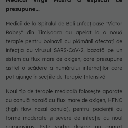
Medicul Virgil Musta a explicat ce
presupune...
Medicii de la Spitalul de Boli Infecţioase "Victor
Babeş" din Timişoara au apelat la o nouă
terapie pentru bolnavii cu plămânii afectaţi de
infecţia cu virusul SARS-CoV-2, bazată pe un
sistem cu flux mare de oxigen, care presupune
astfel o scădere a numărului internaţilor care
pot ajunge în secţiile de Terapie Intensivă.
Noul tip de terapie medicală foloseşte aparate
cu canulă nazală cu flux mare de oxigen, HFNC
(high flow nasal canula), pentru pacienţii cu
forme moderate şi severe de infecţie cu noul
coronavirus. Este vorba despre un aparat