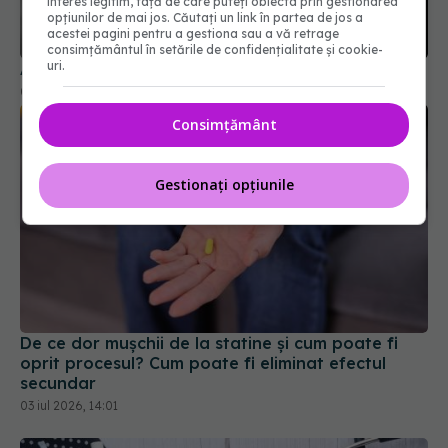
interes legitim, față de care puteți obiecta prin gestionarea
Aspirina, rol în prevenția cancerului colorectal
opțiunilor de mai jos. Căutați un link în partea de jos a
08 apr 2026, 15:17
acestei pagini pentru a gestiona sau a vă retrage
consimțământul în setările de confidențialitate și cookie-
uri.
Consimțământ
Gestionați opțiunile
De ce dor mușchii de la statine și cum poate fi
oprit procesul? Cum poate fi eliminat efectul
secundar
03 iul 2026, 14:01