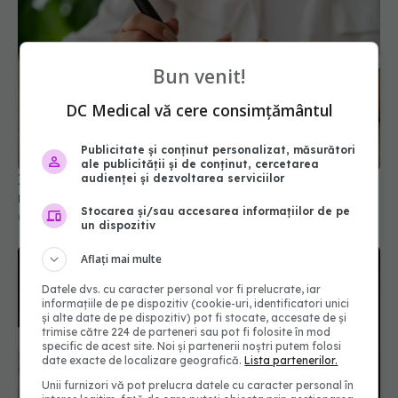
Bun venit!
DC Medical vă cere consimțământul
Injecția care scade glicemia și accelerează
metabolismul. Ce trebuie să știi despre Retatrutid
Publicitate și conținut personalizat, măsurători
08 iun 2026, 11:46
ale publicității și de conținut, cercetarea
audienței și dezvoltarea serviciilor
Stocarea și/sau accesarea informațiilor de pe
un dispozitiv
Aflați mai multe
Datele dvs. cu caracter personal vor fi prelucrate, iar
informațiile de pe dispozitiv (cookie-uri, identificatori unici
și alte date de pe dispozitiv) pot fi stocate, accesate de și
trimise către 224 de parteneri sau pot fi folosite în mod
specific de acest site. Noi și partenerii noștri putem folosi
date exacte de localizare geografică.
Lista partenerilor.
Unii furnizori vă pot prelucra datele cu caracter personal în