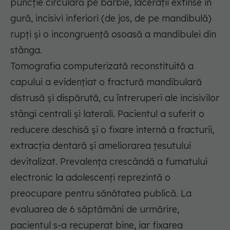
puncție circulară pe bărbie, lacerații extinse în
gură, incisivi inferiori (de jos, de pe mandibulă)
rupți și o incongruență osoasă a mandibulei din
stânga.
Tomografia computerizată reconstituită a
capului a evidențiat o fractură mandibulară
distrusă și dispărută, cu întreruperi ale incisivilor
stângi centrali și laterali. Pacientul a suferit o
reducere deschisă și o fixare internă a fracturii,
extracția dentară și ameliorarea țesutului
devitalizat. Prevalența crescândă a fumatului
electronic la adolescenți reprezintă o
preocupare pentru sănătatea publică. La
evaluarea de 6 săptămâni de urmărire,
pacientul s-a recuperat bine, iar fixarea