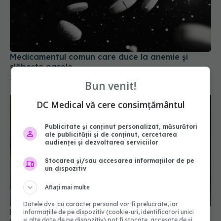
Medicamentul comun care duce la anemie și
slăbește oasele
12 feb 2026, 17:23
Bun venit!
DC Medical vă cere consimțământul
Publicitate și conținut personalizat, măsurători
ale publicității și de conținut, cercetarea
audienței și dezvoltarea serviciilor
Stocarea și/sau accesarea informațiilor de pe
un dispozitiv
Aflați mai multe
Datele dvs. cu caracter personal vor fi prelucrate, iar
Medicamentele pentru reflux gastric, posibilă
informațiile de pe dispozitiv (cookie-uri, identificatori unici
și alte date de pe dispozitiv) pot fi stocate, accesate de și