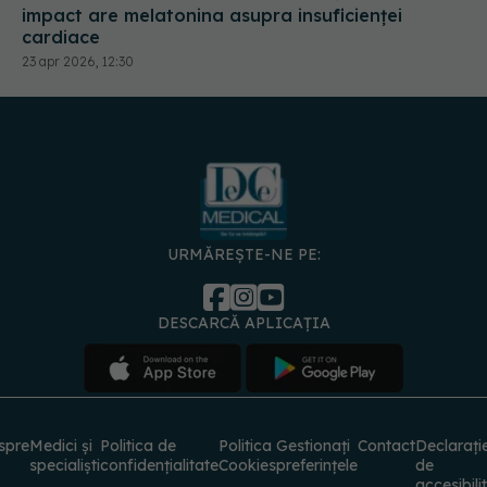
impact are melatonina asupra insuficienței
cardiace
23 apr 2026, 12:30
URMĂREȘTE-NE PE:
DESCARCĂ APLICAȚIA
spre
Medici și
Politica de
Politica
Gestionați
Contact
Declarați
specialiști
confidențialitate
Cookies
preferințele
de
accesibili