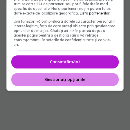
legătură cu riscul de demență și cancer
trimise către 224 de parteneri sau pot fi folosite în mod
21 iun 2026, 15:33
specific de acest site. Noi și partenerii noștri putem folosi
date exacte de localizare geografică.
Lista partenerilor.
Unii furnizori vă pot prelucra datele cu caracter personal în
interes legitim, față de care puteți obiecta prin gestionarea
opțiunilor de mai jos. Căutați un link în partea de jos a
acestei pagini pentru a gestiona sau a vă retrage
consimțământul în setările de confidențialitate și cookie-
uri.
Consimțământ
Gestionați opțiunile