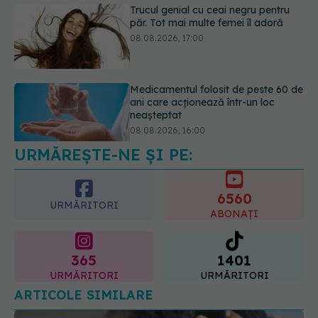
Medicamentul folosit de peste 60 de
ani care acționează într-un loc
neașteptat
08.08.2026, 16:00
Transpirații nocturne: semnul ignorat
care poate ascunde probleme
serioase de sănătate
08.08.2026, 20:00
URMĂREȘTE-NE ȘI PE:
6560
URMĂRITORI
ABONAȚI
365
1401
URMĂRITORI
URMĂRITORI
ARTICOLE SIMILARE