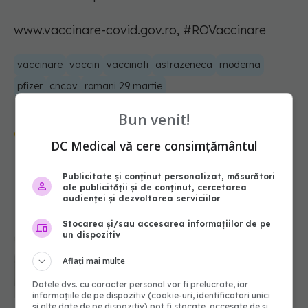
www.vaccinare-covid.gov.ro, #ROVaccinare
vaccinare
vaccin
vaccinati
astrazeneca
moderna
pfizer
cncav
romani 29 martie
Bun venit!
Urmărește-ne și pe Google News -
DC Medical vă cere consimțământul
abonează‑te!
Publicitate și conținut personalizat, măsurători
ale publicității și de conținut, cercetarea
NOUTĂȚI
audienței și dezvoltarea serviciilor
Stocarea și/sau accesarea informațiilor de pe
un dispozitiv
Ce poți mânca și ce trebuie să eviți
dacă ai gastrită: exemplu de meniu
Aflați mai multe
care reduce inflamația stomacului
08.08.2026, 19:00
Datele dvs. cu caracter personal vor fi prelucrate, iar
informațiile de pe dispozitiv (cookie-uri, identificatori unici
și alte date de pe dispozitiv) pot fi stocate, accesate de și