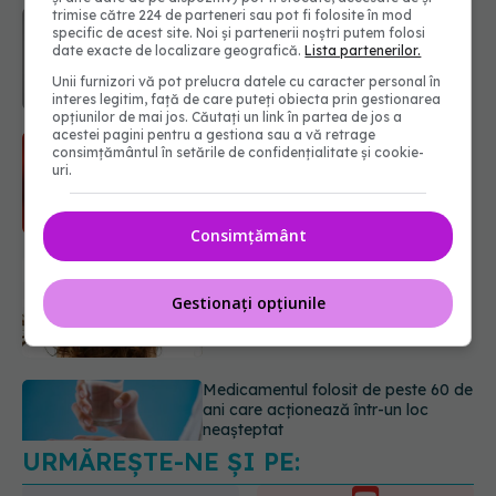
trimise către 224 de parteneri sau pot fi folosite în mod
Microplasticele pot traversa bariera
specific de acest site. Noi și partenerii noștri putem folosi
placentară și modifica hormonii
date exacte de localizare geografică.
Lista partenerilor.
08.08.2026, 18:00
Unii furnizori vă pot prelucra datele cu caracter personal în
interes legitim, față de care puteți obiecta prin gestionarea
opțiunilor de mai jos. Căutați un link în partea de jos a
acestei pagini pentru a gestiona sau a vă retrage
Trucul genial cu ceai negru pentru
consimțământul în setările de confidențialitate și cookie-
păr. Tot mai multe femei îl adoră
uri.
08.08.2026, 17:00
Consimțământ
Medicamentul folosit de peste 60 de
ani care acționează într-un loc
Gestionați opțiunile
neașteptat
08.08.2026, 16:00
URMĂREȘTE-NE ȘI PE:
Transpirații nocturne: semnul ignorat
care poate ascunde probleme
serioase de sănătate
6560
08.08.2026, 20:00
URMĂRITORI
ABONAȚI