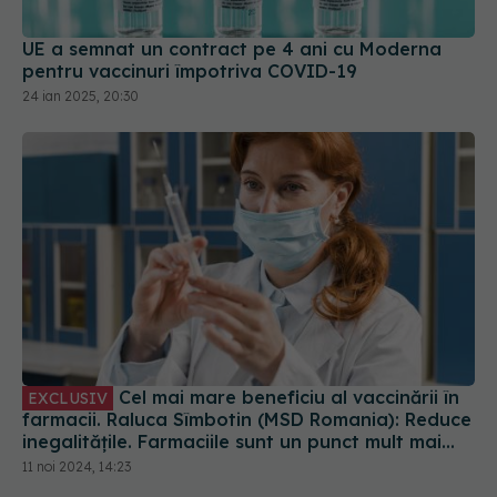
UE a semnat un contract pe 4 ani cu Moderna
pentru vaccinuri împotriva COVID-19
24 ian 2025, 20:30
Cel mai mare beneficiu al vaccinării în
EXCLUSIV
farmacii. Raluca Sîmbotin (MSD Romania): Reduce
inegalitățile. Farmaciile sunt un punct mult mai
convenabil pentru vaccinare
11 noi 2024, 14:23