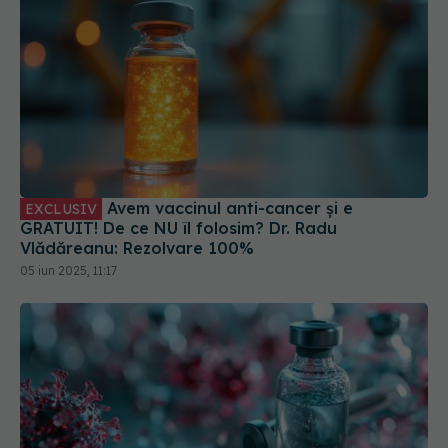
Avem vaccinul anti-cancer și e
EXCLUSIV
GRATUIT! De ce NU îl folosim? Dr. Radu
Vlădăreanu: Rezolvare 100%
05 iun 2025, 11:17