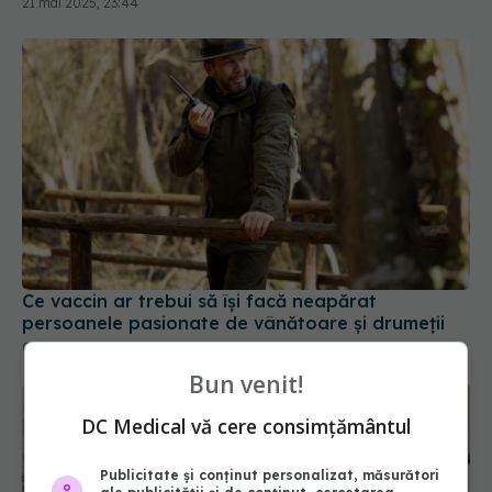
21 mai 2025, 23:44
Ce vaccin ar trebui să își facă neapărat
persoanele pasionate de vânătoare și drumeții
03 iul 2026, 09:45
Bun venit!
DC Medical vă cere consimțământul
Publicitate și conținut personalizat, măsurători