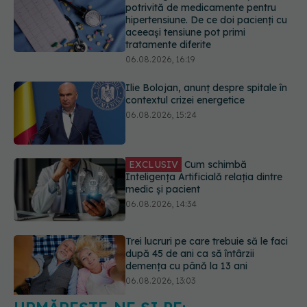
06.08.2026, 16:19
Ilie Bolojan, anunț despre spitale în
contextul crizei energetice
06.08.2026, 15:24
EXCLUSIV
Cum schimbă
Inteligența Artificială relația dintre
medic și pacient
06.08.2026, 14:34
Trei lucruri pe care trebuie să le faci
după 45 de ani ca să întârzii
demența cu până la 13 ani
06.08.2026, 13:03
Colebil și Panzcebil, blocate
temporar în farmacii. ANMDMR
explică de ce a luat măsura
06.08.2026, 16:37