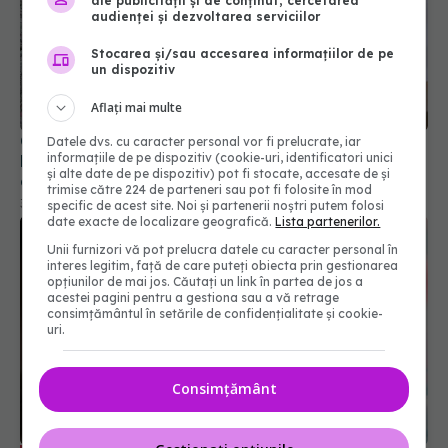
ale publicității și de conținut, cercetarea
audienței și dezvoltarea serviciilor
Stocarea și/sau accesarea informațiilor de pe
un dispozitiv
Aflați mai multe
O șefă DSP trage un semnal de alarmă cu privire
Datele dvs. cu caracter personal vor fi prelucrate, iar
informațiile de pe dispozitiv (cookie-uri, identificatori unici
la tendinţa părinţilor de a evita vaccinarea
și alte date de pe dispozitiv) pot fi stocate, accesate de și
copiilor
trimise către 224 de parteneri sau pot fi folosite în mod
30 apr 2025, 19:28
specific de acest site. Noi și partenerii noștri putem folosi
date exacte de localizare geografică.
Lista partenerilor.
Unii furnizori vă pot prelucra datele cu caracter personal în
interes legitim, față de care puteți obiecta prin gestionarea
opțiunilor de mai jos. Căutați un link în partea de jos a
acestei pagini pentru a gestiona sau a vă retrage
consimțământul în setările de confidențialitate și cookie-
uri.
Consimțământ