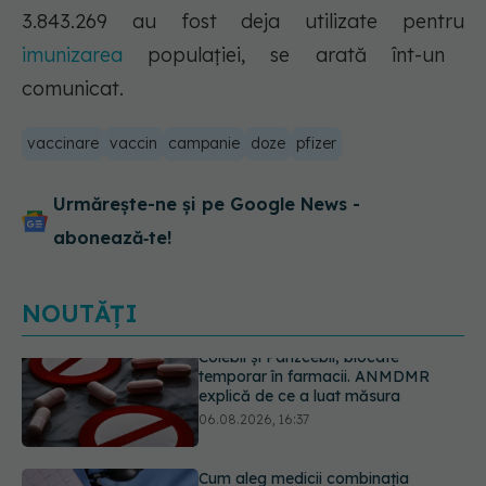
3.843.269 au fost deja utilizate pentru
imunizarea
populației, se arată înt-un
comunicat.
vaccinare
vaccin
campanie
doze
pfizer
Urmărește-ne și pe Google News -
abonează‑te!
NOUTĂȚI
Cum aleg medicii combinația
potrivită de medicamente pentru
hipertensiune. De ce doi pacienți cu
aceeași tensiune pot primi
tratamente diferite