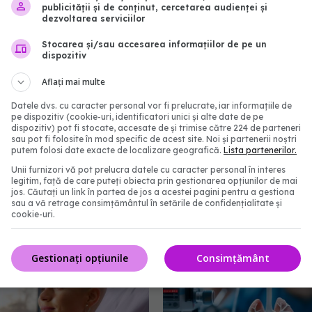
12:34
publicității și de conținut, cercetarea audienței și
27 ian 2026, 13:29
dezvoltarea serviciilor
Stocarea și/sau accesarea informațiilor de pe un
dispozitiv
Aflați mai multe
Datele dvs. cu caracter personal vor fi prelucrate, iar informațiile de
pe dispozitiv (cookie-uri, identificatori unici și alte date de pe
dispozitiv) pot fi stocate, accesate de și trimise către 224 de parteneri
sau pot fi folosite în mod specific de acest site. Noi și partenerii noștri
putem folosi date exacte de localizare geografică.
Lista partenerilor.
Unii furnizori vă pot prelucra datele cu caracter personal în interes
legitim, față de care puteți obiecta prin gestionarea opțiunilor de mai
le nu vor mai conține
Vaccinul COVID-19, inves
jos. Căutați un link în partea de jos a acestei pagini pentru a gestiona
sau a vă retrage consimțământul în setările de confidențialitate și
SUA elimină tiomersalul
medicală care a salvat v
cookie-uri.
nuri
bani, arată cel mai rece
0:38
25 apr 2025, 12:04
Gestionați opțiunile
Consimțământ