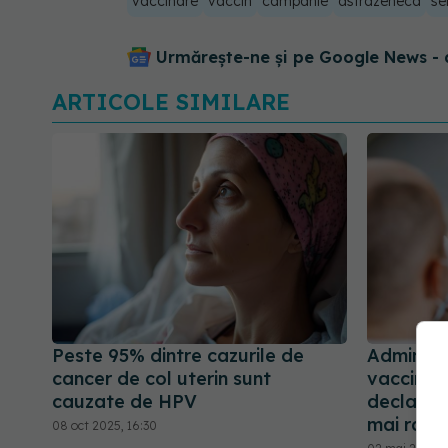
vaccinare
vaccin
campanie
astrazeneca
se
Urmărește-ne și pe Google News - 
ARTICOLE SIMILARE
Peste 95% dintre cazurile de
Administ
cancer de col uterin sunt
vaccin în
cauzate de HPV
declanşe
mai rapid
08 oct 2025, 16:30