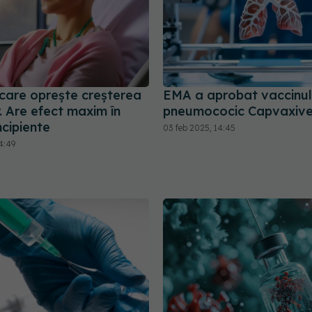
 care oprește creșterea
EMA a aprobat vaccinul
. Are efect maxim în
pneumococic Capvaxiv
ncipiente
03 feb 2025, 14:45
4:49