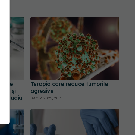
tiție
Terapia care reduce tumorile
ieți și
agresive
nt studiu
08 aug 2025, 20:31