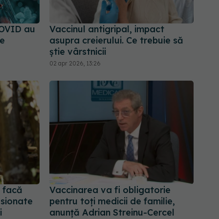
COVID au
Vaccinul antigripal, impact
se
asupra creierului. Ce trebuie să
știe vârstnicii
02 apr 2026, 13:26
i facă
Vaccinarea va fi obligatorie
sionate
pentru toţi medicii de familie,
i
anunță Adrian Streinu-Cercel