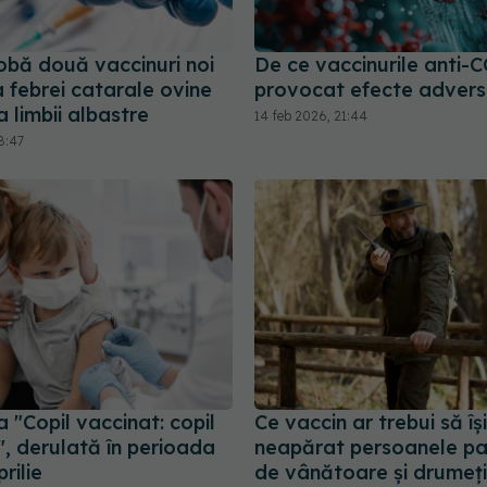
bă două vaccinuri noi
De ce vaccinurile anti-
 febrei catarale ovine
provocat efecte adver
 limbii albastre
14 feb 2026, 21:44
8:47
"Copil vaccinat: copil
Ce vaccin ar trebui să îș
", derulată în perioada
neapărat persoanele pa
rilie
de vânătoare și drumeți