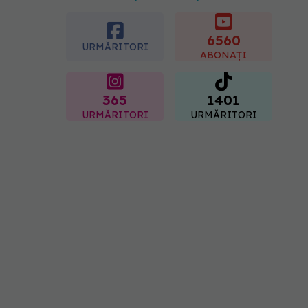
preferată despre vârsta
pe care o ai. Care este
"codul cromatic" al
6560
URMĂRITORI
generațiilor
ABONAȚI
07.08.2026, 21:29
365
1401
URMĂRITORI
URMĂRITORI