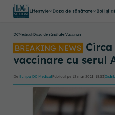
Lifestyle
Doza de sănătate
Boli și a
DCMedical
›
Doza de sănătate
›
Vaccinuri
Circa
BREAKING NEWS
vaccinare cu serul
De
Echipa DC Medical
Publicat pe 12 mar 2021, 18:53
Distri