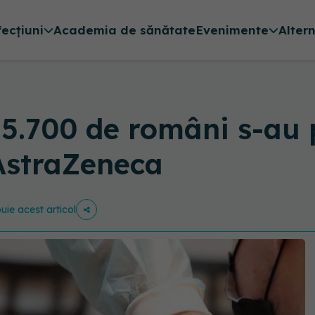
fecțiuni
Academia de sănătate
Evenimente
Alter
 5.700 de români s-au
 AstraZeneca
buie acest articol