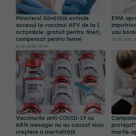
Ministerul Sănătății extinde
EMA apro
accesul la vaccinul HPV de la 1
împotriva
octombrie: gratuit pentru tineri,
sau boala
compensat pentru femei
20 ian 2025, 1
01 oct 2025, 20:05
Vaccinurile anti-COVID-19 cu
Campania 
ARN mesager nu au cauzat nicio
protejat!
creştere a mortalităţii
martie-ap