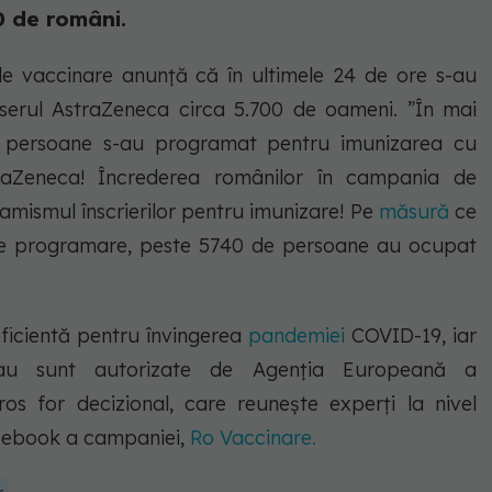
0 de români.
de vaccinare anunță că în ultimele 24 de ore s-au
serul AstraZeneca circa 5.700 de oameni. ”În mai
 persoane s-au programat pentru imunizarea cu
aZeneca! Încrederea românilor în campania de
amismul înscrierilor pentru imunizare! Pe
măsură
ce
 de programare, peste 5740 de persoane au ocupat
eficientă pentru învingerea
pandemiei
COVID-19, iar
a au sunt autorizate de Agenția Europeană a
ros for decizional, care reunește experți la nivel
cebook a campaniei,
Ro Vaccinare.