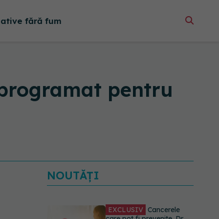
native fără fum
 programat pentru
NOUTĂȚI
EXCLUSIV
Cancerele
care pot fi prevenite. Dr.