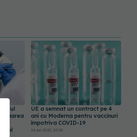
testul
UE a semnat un contract pe 4
accinarea
ani cu Moderna pentru vaccinuri
entă
împotriva COVID-19
e col
24 ian 2025, 20:30