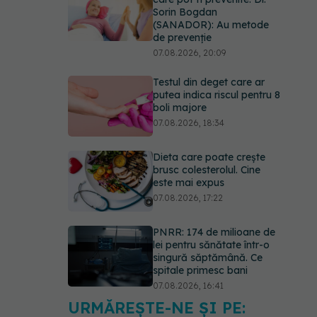
Sorin Bogdan
(SANADOR): Au metode
de prevenție
07.08.2026, 20:09
Testul din deget care ar
putea indica riscul pentru 8
boli majore
07.08.2026, 18:34
Dieta care poate crește
brusc colesterolul. Cine
este mai expus
07.08.2026, 17:22
PNRR: 174 de milioane de
lei pentru sănătate într-o
singură săptămână. Ce
spitale primesc bani
07.08.2026, 16:41
URMĂREȘTE-NE ȘI PE:
Ce spune culoarea ta