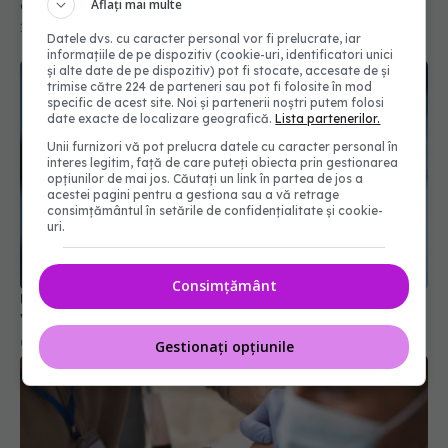
complet pentru copii, părinți și personal medical
Aflați mai multe
10 noi 2025, 10:51
Datele dvs. cu caracter personal vor fi prelucrate, iar
informațiile de pe dispozitiv (cookie-uri, identificatori unici
și alte date de pe dispozitiv) pot fi stocate, accesate de și
trimise către 224 de parteneri sau pot fi folosite în mod
specific de acest site. Noi și partenerii noștri putem folosi
date exacte de localizare geografică.
Lista partenerilor.
Unii furnizori vă pot prelucra datele cu caracter personal în
interes legitim, față de care puteți obiecta prin gestionarea
opțiunilor de mai jos. Căutați un link în partea de jos a
acestei pagini pentru a gestiona sau a vă retrage
consimțământul în setările de confidențialitate și cookie-
uri.
Consimțământ
UE a autorizat vaccinul actualizat pentru COVID.
Vizează tulpina JN.1
09 oct 2024, 18:07
Gestionați opțiunile