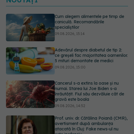
NOUTĂȚI
Adevărul despre diabetul de tip 2:
ce greșeli fac majoritatea oamenilor.
5 mituri demontate de medici
09.08.2026, 15:00
Cancerul s-a extins la oase și nu
numai. Starea lui Joe Biden s-a
înrăutățit. Fiul său dezvăluie cât de
gravă este boala
09.08.2026, 14:52
Prof. univ. dr. Cătălina Poiană (CMR),
avertisment după ambulanța
atacată în Cluj: Fake news-ul nu
este inofensiv
09.08.2026, 14:05
Ora la care mănânci ar putea
influența oasele după vârsta de 50