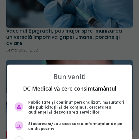
Vaccinul Epigraph, pas major spre imunizarea
universală împotriva gripei umane, porcine și
aviare
14 mai 2025, 11:52
Bun venit!
DC Medical vă cere consimțământul
Publicitate și conținut personalizat, măsurători
ale publicității și de conținut, cercetarea
audienței și dezvoltarea serviciilor
Stocarea și/sau accesarea informațiilor de pe
un dispozitiv
Vaccinarea antigripală 2025: ghid
EXCLUSIV