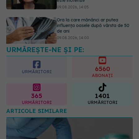
de ani
09.08.2026, 14:00
Cum alegem alimentele pe timp de
caniculă. Recomandările
specialiștilor
09.08.2026, 15:14
URMĂREȘTE-NE ȘI PE:
6560
URMĂRITORI
ABONAȚI
365
1401
URMĂRITORI
URMĂRITORI
ARTICOLE SIMILARE