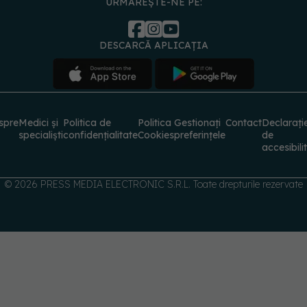
URMĂREȘTE-NE PE:
DESCARCĂ APLICAȚIA
spre
Medici și
Politica de
Politica
Gestionați
Contact
Declarați
specialiști
confidențialitate
Cookies
preferințele
de
accesibili
© 2026 PRESS MEDIA ELECTRONIC S.R.L. Toate drepturile rezervate