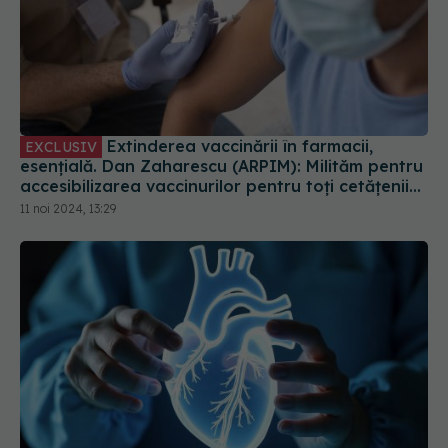
Extinderea vaccinării în farmacii,
EXCLUSIV
esențială. Dan Zaharescu (ARPIM): Milităm pentru
accesibilizarea vaccinurilor pentru toți cetățenii
României
11 noi 2024, 13:29