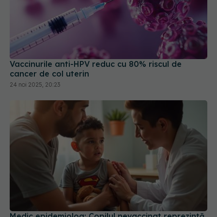
Vaccinurile anti-HPV reduc cu 80% riscul de
cancer de col uterin
24 noi 2025, 20:23
Medic epidemiolog: Copilul nevaccinat reprezintă
un risc pentru sine şi cei din jur
24 apr 2025, 14:31