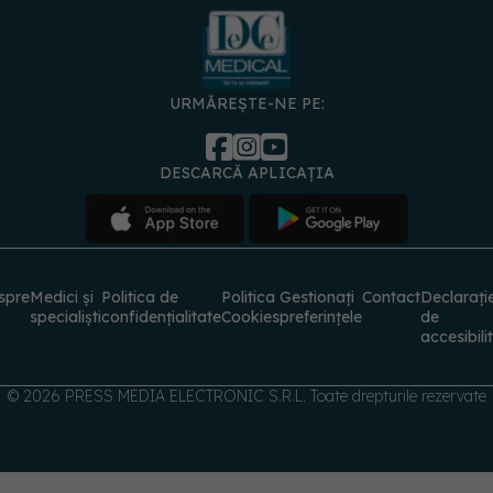
URMĂREȘTE-NE PE:
DESCARCĂ APLICAȚIA
spre
Medici și
Politica de
Politica
Gestionați
Contact
Declarați
specialiști
confidențialitate
Cookies
preferințele
de
accesibili
© 2026 PRESS MEDIA ELECTRONIC S.R.L. Toate drepturile rezervate