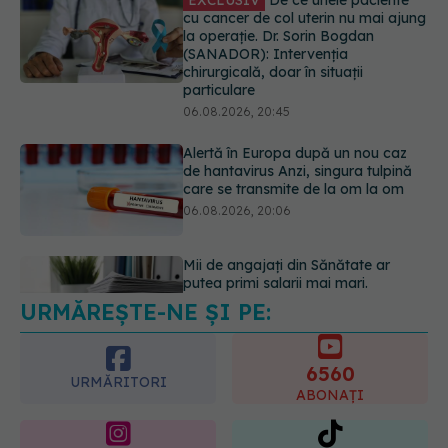
06.08.2026, 20:45
Alertă în Europa după un nou caz
de hantavirus Anzi, singura tulpină
care se transmite de la om la om
06.08.2026, 20:06
Mii de angajați din Sănătate ar
putea primi salarii mai mari.
Sindicatele cer schimbarea legii
06.08.2026, 19:26
URMĂREȘTE-NE ȘI PE:
Alergia la ambrozie: 4 lucruri
esențiale despre simptome,
prevenție și tratament, explicate de
6560
dr. Tudor Ciuhodaru
URMĂRITORI
ABONAȚI
07.08.2026, 08:21
365
1401
URMĂRITORI
URMĂRITORI