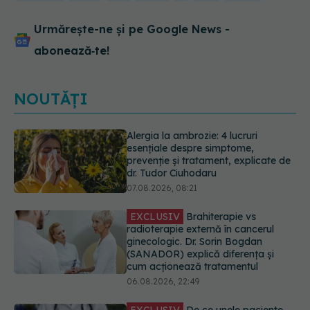
Urmărește-ne și pe Google News -
abonează‑te!
NOUTĂȚI
EXCLUSIV
Brahiterapie vs
radioterapie externă în cancerul
ginecologic. Dr. Sorin Bogdan
(SANADOR) explică diferența și
cum acționează tratamentul
06.08.2026, 22:49
EXCLUSIV
De ce unele paciente
cu cancer de col uterin nu mai ajung
la operație. Dr. Sorin Bogdan
(SANADOR): Intervenția
chirurgicală, doar în situații
particulare