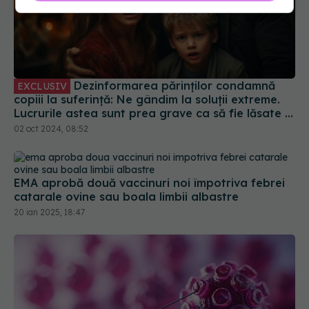
Dezinformarea părinților condamnă
EXCLUSIV
copiii la suferință: Ne gândim la soluții extreme.
Lucrurile astea sunt prea grave ca să fie lăsate la
decizia unor părinți care trăiesc într-o lume
02 oct 2024, 08:52
paralelă
EMA aprobă două vaccinuri noi împotriva febrei
catarale ovine sau boala limbii albastre
20 ian 2025, 18:47