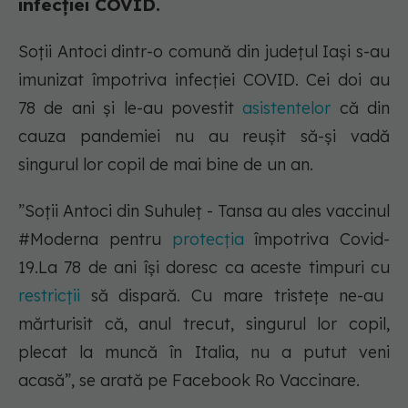
infecției COVID.
Soții Antoci dintr-o comună din județul Iași s-au
imunizat împotriva infecției COVID. Cei doi au
78 de ani și le-au povestit
asistentelor
că din
cauza pandemiei nu au reușit să-și vadă
singurul lor copil de mai bine de un an.
”Soții Antoci din Suhuleț - Tansa au ales vaccinul
#Moderna pentru
protecția
împotriva Covid-
19.La 78 de ani își doresc ca aceste timpuri cu
restricții
să dispară. Cu mare tristețe ne-au
mărturisit că, anul trecut, singurul lor copil,
plecat la muncă în Italia, nu a putut veni
acasă”, se arată pe Facebook Ro Vaccinare.