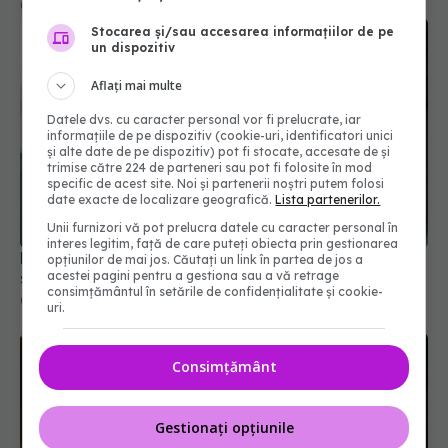
Stocarea și/sau accesarea informațiilor de pe
un dispozitiv
Aflați mai multe
Datele dvs. cu caracter personal vor fi prelucrate, iar
informațiile de pe dispozitiv (cookie-uri, identificatori unici
și alte date de pe dispozitiv) pot fi stocate, accesate de și
trimise către 224 de parteneri sau pot fi folosite în mod
specific de acest site. Noi și partenerii noștri putem folosi
date exacte de localizare geografică.
Lista partenerilor.
Peste 95% dintre cazurile de cancer de col uterin
Unii furnizori vă pot prelucra datele cu caracter personal în
sunt cauzate de HPV
interes legitim, față de care puteți obiecta prin gestionarea
08 oct 2025, 16:30
opțiunilor de mai jos. Căutați un link în partea de jos a
acestei pagini pentru a gestiona sau a vă retrage
consimțământul în setările de confidențialitate și cookie-
uri.
Consimțământ
Gestionați opțiunile