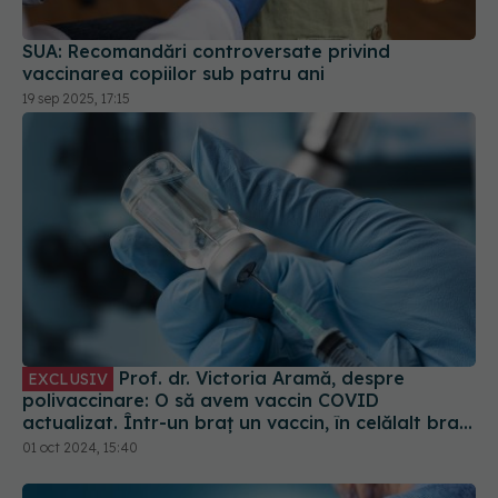
SUA: Recomandări controversate privind
vaccinarea copiilor sub patru ani
19 sep 2025, 17:15
Prof. dr. Victoria Aramă, despre
EXCLUSIV
polivaccinare: O să avem vaccin COVID
actualizat. Într-un braț un vaccin, în celălalt braț
alt vaccin, în coapsă al treilea
01 oct 2024, 15:40