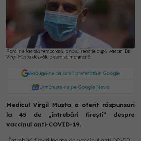
Paralizie facială temporară, o nouă reacție după vaccin. Dr.
Virgil Musta dezvăluie cum se manifestă
Adaugă-ne ca sursă preferată în Google
Urmărește-ne pe Google News
Medicul Virgil Musta a oferit răspunsuri
la 45 de „întrebări firești” despre
vaccinul anti-COVID-19.
„Întrebări firești legate de vaccinul anti COVID-