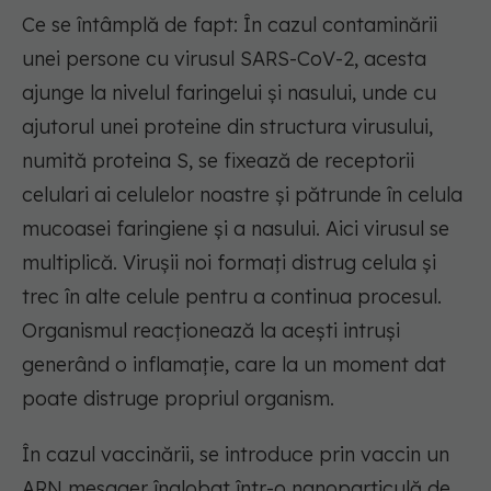
Ce se întâmplă de fapt: În cazul contaminării
unei persone cu virusul SARS-CoV-2, acesta
ajunge la nivelul faringelui și nasului, unde cu
ajutorul unei proteine din structura virusului,
numită proteina S, se fixează de receptorii
celulari ai celulelor noastre și pătrunde în celula
mucoasei faringiene și a nasului. Aici virusul se
multiplică. Virușii noi formați distrug celula și
trec în alte celule pentru a continua procesul.
Organismul reacționează la acești intruși
generând o inflamație, care la un moment dat
poate distruge propriul organism.
În cazul vaccinării, se introduce prin vaccin un
ARN mesager înglobat într-o nanoparticulă de