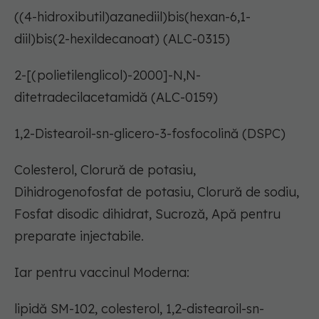
((4-hidroxibutil)azanediil)bis(hexan-6,1-
diil)bis(2-hexildecanoat) (ALC-0315)
2-[(polietilenglicol)-2000]-N,N-
ditetradecilacetamidă (ALC-0159)
1,2-Distearoil-sn-glicero-3-fosfocolină (DSPC)
Colesterol, Clorură de potasiu,
Dihidrogenofosfat de potasiu, Clorură de sodiu,
Fosfat disodic dihidrat, Sucroză, Apă pentru
preparate injectabile.
Iar pentru vaccinul Moderna:
lipidă SM-102, colesterol, 1,2-distearoil-sn-