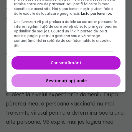
trimise către 224 de parteneri sau pot fi folosite în mod
vaccinate mai pot transmite virusul după ce se
specific de acest site. Noi și partenerii noștri putem folosi
date exacte de localizare geografică.
Lista partenerilor.
contamineaza de la persoane bolnave.
Unii furnizori vă pot prelucra datele cu caracter personal în
interes legitim, față de care puteți obiecta prin gestionarea
opțiunilor de mai jos. Căutați un link în partea de jos a
acestei pagini pentru a gestiona sau a vă retrage
consimțământul în setările de confidențialitate și cookie-
După ce mă vaccinez, mai pot
uri.
transmite virusul?
Consimțământ
Gestionați opțiunile
Există numeroase dezbateri legate de acest
subiect la nivelul experților în domeniu. După
părerea mea, o persoană vaccinată nu mai
transmite virusul pentru a determina boala unei
alte persoane. Vă explic mai jos logica mea.