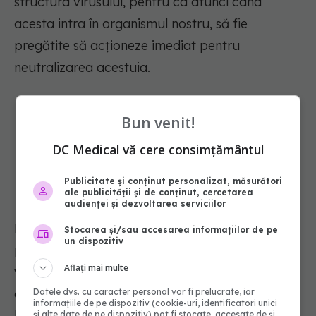
structura virusului, pentru ca atunci când
acesta intra în organismul nostru, să fie
pregătite să acționeze imediat pentru
neutralizarea acestuia.
Bun venit!
Dacă mă vaccinez, mai trebuie să
DC Medical vă cere consimțământul
respect măsurile de protecție?
Publicitate și conținut personalizat, măsurători
ale publicității și de conținut, cercetarea
audienței și dezvoltarea serviciilor
DA, este foarte important să continuăm să
Stocarea și/sau accesarea informațiilor de pe
un dispozitiv
purtăm mască, pentru că, pe de-o parte,
Aflați mai multe
vaccinurile au o rată de succes de cca 95%, pe
de altă parte, încă nu știm exact pentru câte
Datele dvs. cu caracter personal vor fi prelucrate, iar
informațiile de pe dispozitiv (cookie-uri, identificatori unici
luni oferă protecție și nici dacă persoanele
și alte date de pe dispozitiv) pot fi stocate, accesate de și