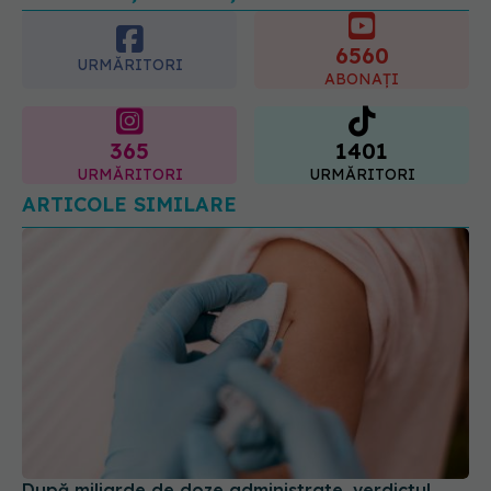
6560
08.08.2026, 16:00
URMĂRITORI
ABONAȚI
365
1401
URMĂRITORI
URMĂRITORI
ARTICOLE SIMILARE
După miliarde de doze administrate, verdictul
cercetătorilor: vaccinurile cu ARNm ar putea
schimba viitorul medicinei