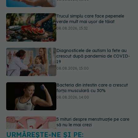
Diagnosticele de autism la fete au
crescut după pandemia de COVID-
19
08.08.2026, 15:00
Bacteria din intestin care a crescut
forța musculară cu 30%
08.08.2026, 14:00
5 mituri despre menstruație pe care
să nu le mai crezi
08.08.2026, 13:00
URMĂREȘTE-NE ȘI PE:
Medicamentul folosit de peste 60 de
ani care acționează într-un loc
neașteptat