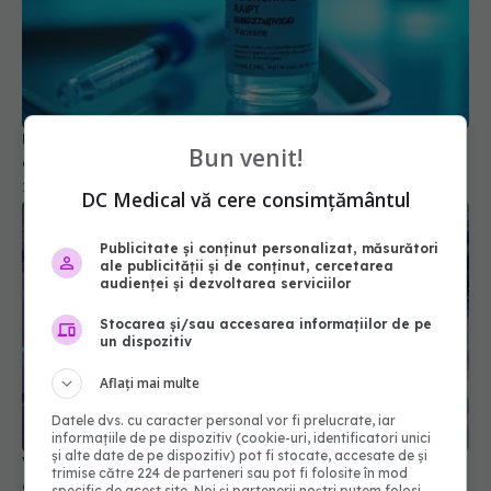
Un vaccin împotriva gonoreei va fi disponibil în
curând. Cine va fi vaccinat
29 mai 2025, 19:09
Bun venit!
DC Medical vă cere consimțământul
Publicitate și conținut personalizat, măsurători
ale publicității și de conținut, cercetarea
audienței și dezvoltarea serviciilor
Stocarea și/sau accesarea informațiilor de pe
un dispozitiv
Aflați mai multe
Vaccinul împotriva hantavirus, în faza de
Datele dvs. cu caracter personal vor fi prelucrate, iar
dezvoltare
informațiile de pe dispozitiv (cookie-uri, identificatori unici
și alte date de pe dispozitiv) pot fi stocate, accesate de și
08 mai 2026, 16:18
trimise către 224 de parteneri sau pot fi folosite în mod
specific de acest site. Noi și partenerii noștri putem folosi