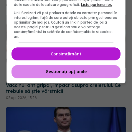
date exacte de localizare geografică.
Lista partenerilor.
Unii furnizori vă pot prelucra datele cu caracter personal în
interes legitim, față de care puteți obiecta prin gestionarea
opțiunilor de mai jos. Căutați un link în partea de jos a
acestei pagini pentru a gestiona sau a vă retrage
consimțământul în setările de confidențialitate și cookie-
uri.
Consimțământ
Gestionați opțiunile
Vaccinul antigripal, impact asupra creierului. Ce
trebuie să știe vârstnicii
02 apr 2026, 13:26