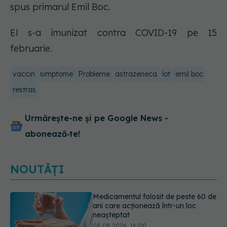
spus primarul Emil Boc.
El s-a imunizat contra COVID-19 pe 15
februarie.
vaccin
simptome
Probleme
astrazeneca
lot
emil boc
restras
Urmărește-ne și pe Google News -
abonează‑te!
NOUTĂȚI
Trucul simplu care face pepenele
verde mult mai ușor de tăiat
08.08.2026, 15:32