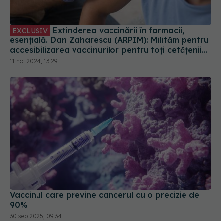
Extinderea vaccinării în farmacii,
EXCLUSIV
esențială. Dan Zaharescu (ARPIM): Milităm pentru
accesibilizarea vaccinurilor pentru toți cetățenii
României
11 noi 2024, 13:29
Vaccinul care previne cancerul cu o precizie de
90%
30 sep 2025, 09:34