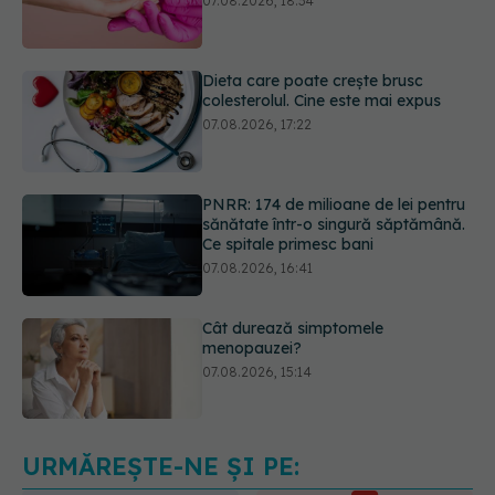
colesterolul. Cine este mai expus
07.08.2026, 17:22
PNRR: 174 de milioane de lei pentru
sănătate într-o singură săptămână.
Ce spitale primesc bani
07.08.2026, 16:41
Cât durează simptomele
menopauzei?
07.08.2026, 15:14
EXCLUSIV
Cancerele care pot fi
prevenite. Dr. Sorin Bogdan
(SANADOR): Au metode de
prevenție
07.08.2026, 20:09
URMĂREȘTE-NE ȘI PE: