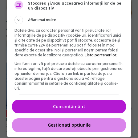
Stocarea și/sau accesarea informațiilor de pe
un dispozitiv
Aflați mai multe
Vaccinul antigripal la copii: Când este cel mai
eficient
Datele dvs. cu caracter personal vor fi prelucrate, iar
informațiile de pe dispozitiv (cookie-uri, identificatori unici
04 iun 2026, 10:25
și alte date de pe dispozitiv) pot fi stocate, accesate de și
trimise către 224 de parteneri sau pot fi folosite în mod
specific de acest site. Noi și partenerii noștri putem folosi
date exacte de localizare geografică.
Lista partenerilor.
Unii furnizori vă pot prelucra datele cu caracter personal în
interes legitim, față de care puteți obiecta prin gestionarea
opțiunilor de mai jos. Căutați un link în partea de jos a
acestei pagini pentru a gestiona sau a vă retrage
consimțământul în setările de confidențialitate și cookie-
uri.
Consimțământ
Cancerul de col uterin, prevenție.
EXCLUSIV
Raluca Sîmbotin (MSD Romania): Provoacă
Gestionați opțiunile
350.000 de decese. Sunt prevenibile
11 noi 2024, 13:55