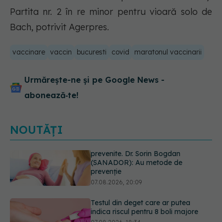
Partita nr. 2 în re minor pentru vioară solo de
Bach, potrivit Agerpres.
vaccinare
vaccin
bucuresti
covid
maratonul vaccinarii
Urmărește-ne și pe Google News -
abonează‑te!
NOUTĂȚI
Testul din deget care ar putea
indica riscul pentru 8 boli majore
07.08.2026, 18:34
Dieta care poate crește brusc