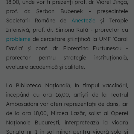
18,00, unde vor fi prezenţi prof. dr. Viorel Jinga,
prof. dr. Şerban Bubenek - preşedintele
Societăţii Române de
Anestezie
şi Terapie
Intensivă, prof. dr. Simona Ruţă - prorector cu
probleme
de cercetare ştiinţifică la UMF 'Carol
Davila' şi conf. dr. Florentina Furtunescu -
prorector pentru strategie instituţională,
evaluare academică şi calitate.
La Biblioteca Naţională, în timpul vaccinării,
începând cu ora 16,00, artişti de la Teatrul
Ambasadorii vor oferi reprezentaţii de dans, iar
de la ora 18,00, Mircea Lazăr, solist al Operei
Naţionale Bucureşti, interpretează la vioară
Sonata nr. 1 în sol minor pentru vioară solo şi