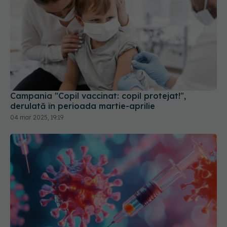
Campania "Copil vaccinat: copil protejat!",
derulată în perioada martie-aprilie
04 mar 2025, 19:19
Primul vaccin combinat COVID-19 și gripă,
recomandat pentru aprobare