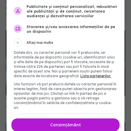
Publicitate și conținut personalizat, măsurători
ale publicității și de conținut, cercetarea
audienței și dezvoltarea serviciilor
Stocarea și/sau accesarea informațiilor de pe
un dispozitiv
Aflați mai multe
Datele dvs. cu caracter personal vor fi prelucrate, iar
informațiile de pe dispozitiv (cookie-uri, identificatori unici
și alte date de pe dispozitiv) pot fi stocate, accesate de și
trimise către 224 de parteneri sau pot fi folosite în mod
specific de acest site. Noi și partenerii noștri putem folosi
Vaccinarea reduce riscul cardiac. Recomandările
date exacte de localizare geografică.
Lista partenerilor.
experților
Unii furnizori vă pot prelucra datele cu caracter personal în
28 aug 2025, 22:30
interes legitim, față de care puteți obiecta prin gestionarea
opțiunilor de mai jos. Căutați un link în partea de jos a
acestei pagini pentru a gestiona sau a vă retrage
consimțământul în setările de confidențialitate și cookie-
uri.
Consimțământ