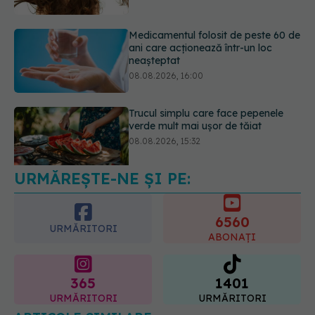
08.08.2026, 16:00
Trucul simplu care face pepenele
verde mult mai ușor de tăiat
08.08.2026, 15:32
URMĂREȘTE-NE ȘI PE:
Ce poți mânca și ce trebuie să eviți
dacă ai gastrită: exemplu de meniu
care reduce inflamația stomacului
6560
08.08.2026, 19:00
URMĂRITORI
ABONAȚI
365
1401
URMĂRITORI
URMĂRITORI
ARTICOLE SIMILARE