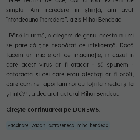
„Mi-e teamă de ace, dar a fost extrem de
simplu. Am încredere în știință, am avut
întotdeauna încredere”, a zis Mihai Bendeac.
„Până la urmă, o alegere de genul acesta nu mi
se pare că ține neapărat de inteligență. Dacă
facem un mic efort de imaginație, în cazul în
care acest virus ar fi atacat - să spunem -
cataracta și cei care erau afectați ar fi orbit,
oare cum ne raportam noi cu toții la medici și la
știință?!", a declarat actorul Mihai Bendeac.
Citește continuarea pe DCNEWS.
vaccinare
vaccin
astrazeneca
mihai bendeac