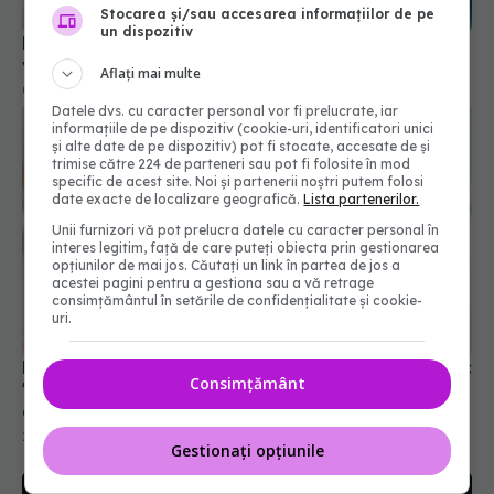
Stocarea și/sau accesarea informațiilor de pe
un dispozitiv
Detaliul important pe care trebuie să îl știi despre
vaccinul anti-gripal și anti-COVID
Aflați mai multe
08 noi 2025, 16:00
Datele dvs. cu caracter personal vor fi prelucrate, iar
informațiile de pe dispozitiv (cookie-uri, identificatori unici
și alte date de pe dispozitiv) pot fi stocate, accesate de și
trimise către 224 de parteneri sau pot fi folosite în mod
specific de acest site. Noi și partenerii noștri putem folosi
date exacte de localizare geografică.
Lista partenerilor.
Unii furnizori vă pot prelucra datele cu caracter personal în
interes legitim, față de care puteți obiecta prin gestionarea
opțiunilor de mai jos. Căutați un link în partea de jos a
acestei pagini pentru a gestiona sau a vă retrage
consimțământul în setările de confidențialitate și cookie-
uri.
De la ce vârstă se face testul Babeş-Papanicolau:
Consimțământ
"Vaccinarea anti-HPV, cea mai eficientă prevenţie
a cancerului de col uterin"
27 ian 2026, 13:29
Gestionați opțiunile