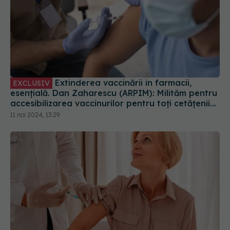
Extinderea vaccinării în farmacii,
EXCLUSIV
esențială. Dan Zaharescu (ARPIM): Milităm pentru
accesibilizarea vaccinurilor pentru toți cetățenii
României
11 noi 2024, 13:29