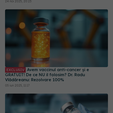
24 noi 2025, 20:23
Avem vaccinul anti-cancer și e
EXCLUSIV
GRATUIT! De ce NU îl folosim? Dr. Radu
Vlădăreanu: Rezolvare 100%
05 iun 2025, 11:17