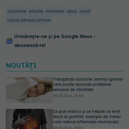
vaccinare
infectie
imunizare
doza
covid
vaccin johnson johnson
Urmărește-ne și pe Google News -
abonează‑te!
NOUTĂȚI
Ce poți mânca și ce trebuie să eviți
dacă ai gastrită: exemplu de meniu
care reduce inflamația stomacului
08.08.2026, 19:00
Microplasticele pot traversa bariera
placentară și modifica hormonii