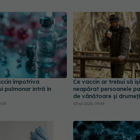
ccin împotriva
Ce vaccin ar trebui să îș
i pulmonar intră în
neapărat persoanele pa
de vânătoare și drumeți
0:05
03 iul 2026, 09:45