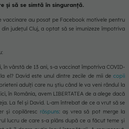
 și să se simtă în singuranță.
de vaccinare au posat pe Facebook motivele pentru
 din județul Cluj, a optat să se imunizeze împotriva
u:
, în vârstă de 13 ani, s-a vaccinat împotriva COVID-
l la el? David este unul dintre zecile de mii de
copii
prieteni adulți care nu știu când le va veni rândul la
. Aici, în România, avem LIBERTATEA de a alege dacă
a. La fel și David. L-am întrebat de ce a vrut să se
er și copilăresc
răspuns
: aș vrea să pot merge la
rul lucru de care s-a plâns după ce a făcut teme și