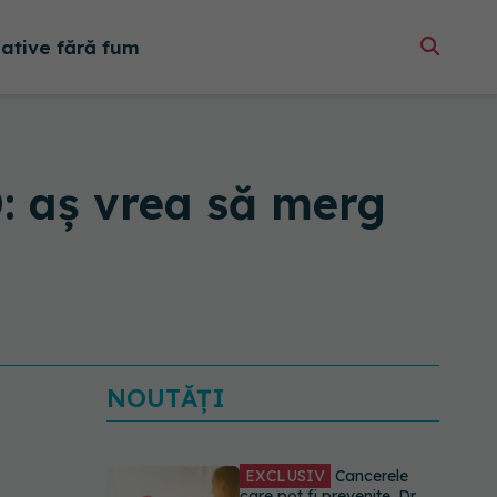
native fără fum
: aș vrea să merg
NOUTĂȚI
EXCLUSIV
Cancerele
care pot fi prevenite. Dr.