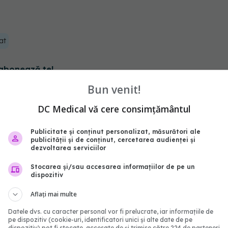
at
abonează‑te!
Bun venit!
DC Medical vă cere consimțământul
Publicitate și conținut personalizat, măsurători ale
publicității și de conținut, cercetarea audienței și
dezvoltarea serviciilor
Stocarea și/sau accesarea informațiilor de pe un
dispozitiv
Aflați mai multe
Datele dvs. cu caracter personal vor fi prelucrate, iar informațiile de
nge proiectul unui
Vaccinul împotriva
pe dispozitiv (cookie-uri, identificatori unici și alte date de pe
dispozitiv) pot fi stocate, accesate de și trimise către 224 de parteneri