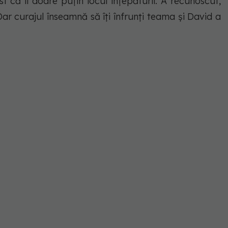
ost că îl doare puțin locul înțepăturii. A recunoscut,
 Dar curajul înseamnă să îți înfrunți teama și David a