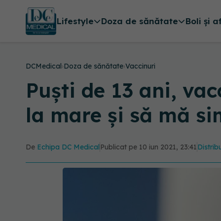
Lifestyle
Doza de sănătate
Boli și a
DCMedical
›
Doza de sănătate
›
Vaccinuri
Puști de 13 ani, va
la mare și să mă si
De
Echipa DC Medical
Publicat pe 10 iun 2021, 23:41
Distrib