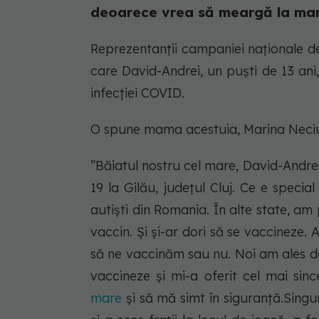
deoarece vrea să meargă la mare
Reprezentanții campaniei naționale 
care David-Andrei, un puști de 13 ani,
infecției COVID.
O spune mama acestuia, Marina Neci
”Băiatul nostru cel mare, David-Andrei
19 la Gilău, județul Cluj. Ce e specia
autiști din Romania. În alte state, am 
vaccin. Și și-ar dori să se vaccineze
să ne vaccinăm sau nu. Noi am ales dej
vaccineze și mi-a oferit cel mai sinc
mare
și să mă simt în siguranță.Singu