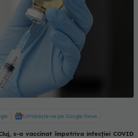
ogle
Urmărește-ne pe Google News
Cluj, s-a vaccinat împotriva infecției COVID