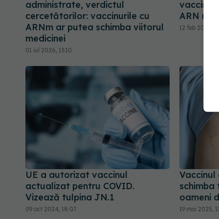
administrate, verdictul
vaccin an
cercetătorilor: vaccinurile cu
ARN mes
ARNm ar putea schimba viitorul
12 feb 2026, 0
medicinei
01 iul 2026, 13:10
UE a autorizat vaccinul
Vaccinul
actualizat pentru COVID.
schimba t
Vizează tulpina JN.1
oameni d
09 oct 2024, 18:07
19 mai 2025, 1