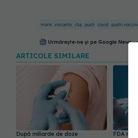
mare
vacanta
cluj
pusti
covid
pustri vaccin
Urmărește-ne și pe Google News - 
ARTICOLE SIMILARE
După miliarde de doze
FDA respi