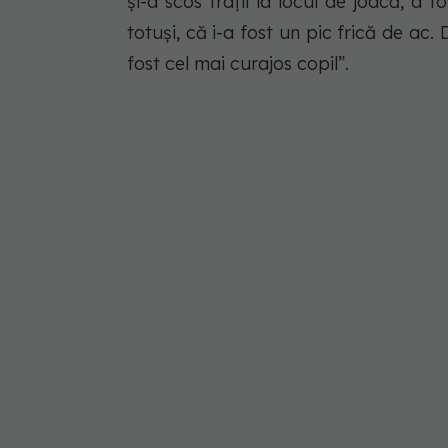
și-a scos frații la locul de joacă, a f
totuși, că i-a fost un pic frică de ac.
fost cel mai curajos copil”.