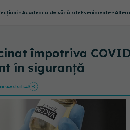
fecțiuni
Academia de sănătate
Evenimente
Alter
ccinat împotriva COVID
mt în siguranță
uie acest articol