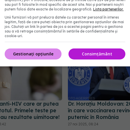
tigripal pe bază de
hantavirusului, între pro
sau pot fi folosite în mod specific de acest site. Noi și partenerii noștri
ager
eșec: de ce este încă în 
putem folosi date exacte de localizare geografică.
Lista partenerilor.
experimentală
9:52
Unii furnizori vă pot prelucra datele cu caracter personal în interes
legitim, față de care puteți obiecta prin gestionarea opțiunilor de mai
06 mai 2026, 11:30
jos. Căutați un link în partea de jos a acestei pagini pentru a gestiona
sau a vă retrage consimțământul în setările de confidențialitate și
cookie-uri.
Gestionați opțiunile
Consimțământ
 anti-HIV care ar putea
Dr. Horațiu Moldovan: 2
otul. Primele teste pe
în care vaccinarea revin
au rezultate uimitoare!
puternic în România
3:42
27 noi 2025, 08:24