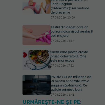
Sorin Bogdan
(SANADOR): Au metode
de prevenție
07.08.2026, 20:09
Testul din deget care ar
putea indica riscul pentru 8
boli majore
07.08.2026, 18:34
Dieta care poate crește
brusc colesterolul. Cine
este mai expus
07.08.2026, 17:22
PNRR: 174 de milioane de
lei pentru sănătate într-o
singură săptămână. Ce
spitale primesc bani
07.08.2026, 16:41
URMĂREȘTE-NE ȘI PE:
Ce spune culoarea ta