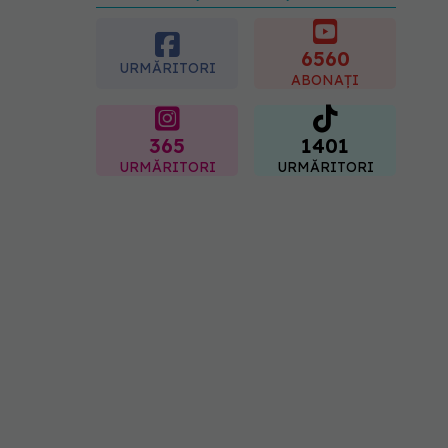
preferată despre vârsta
pe care o ai. Care este
"codul cromatic" al
6560
URMĂRITORI
generațiilor
ABONAȚI
07.08.2026, 21:29
365
1401
URMĂRITORI
URMĂRITORI