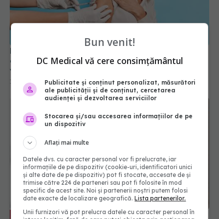
De ce noul vaccin antigripal cu ARNm este mai
eficient? Poate recunoaște mai multe tulpini de
virus
Bun venit!
16 iun 2026, 13:04
DC Medical vă cere consimțământul
Publicitate și conținut personalizat, măsurători
ale publicității și de conținut, cercetarea
audienței și dezvoltarea serviciilor
Stocarea și/sau accesarea informațiilor de pe
un dispozitiv
Aflați mai multe
Datele dvs. cu caracter personal vor fi prelucrate, iar
informațiile de pe dispozitiv (cookie-uri, identificatori unici
Tehnologia din spatele vaccinului anti-
EXCLUSIV
și alte date de pe dispozitiv) pot fi stocate, accesate de și
COVID, refolosită de urgență pentru Ebola. Dr.
trimise către 224 de parteneri sau pot fi folosite în mod
specific de acest site. Noi și partenerii noștri putem folosi
Ion Ștefan: Există antivirale care au funcționat
date exacte de localizare geografică.
Lista partenerilor.
24 mai 2026, 17:36
Unii furnizori vă pot prelucra datele cu caracter personal în