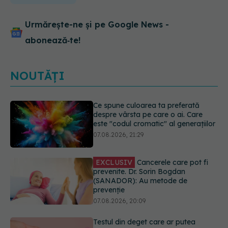
Urmărește-ne și pe Google News -
abonează‑te!
NOUTĂȚI
EXCLUSIV
Cancerele care pot fi
prevenite. Dr. Sorin Bogdan
(SANADOR): Au metode de
prevenție
07.08.2026, 20:09
Testul din deget care ar putea
indica riscul pentru 8 boli majore
07.08.2026, 18:34