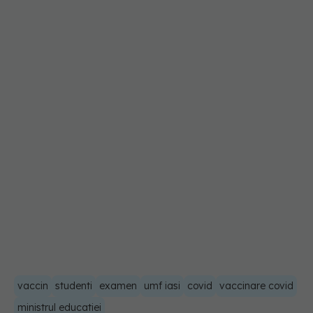
vaccin
studenti
examen
umf iasi
covid
vaccinare covid
ministrul educatiei