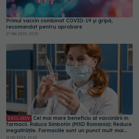
recomandat pentru aprobare
27 feb 2026, 20:15
Cel mai mare beneficiu al vaccinării în
EXCLUSIV
farmacii. Raluca Sîmbotin (MSD Romania): Reduce
inegalitățile. Farmaciile sunt un punct mult mai
convenabil pentru vaccinare
11 noi 2024, 14:23