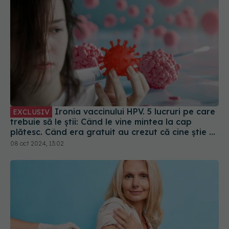
Ironia vaccinului HPV. 5 lucruri pe care
EXCLUSIV
trebuie să le știi: Când le vine mintea la cap
plătesc. Când era gratuit au crezut că cine știe ce
le face
08 oct 2024, 13:02