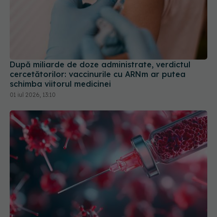
După miliarde de doze administrate, verdictul
cercetătorilor: vaccinurile cu ARNm ar putea
schimba viitorul medicinei
01 iul 2026, 13:10
Vaccinul care învață organismul să distrugă una
dintre cele mai agresive tumori
12 iul 2026, 18:45