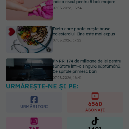
Dieta care poate crește brusc
colesterolul. Cine este mai expus
07.08.2026, 17:22
PNRR: 174 de milioane de lei pentru
sănătate într-o singură săptămână.
Ce spitale primesc bani
07.08.2026, 16:41
URMĂREȘTE-NE ȘI PE:
Ce spune culoarea ta preferată
despre vârsta pe care o ai. Care
este "codul cromatic" al generațiilor
6560
07.08.2026, 21:29
URMĂRITORI
ABONAȚI
365
1401
URMĂRITORI
URMĂRITORI
ARTICOLE SIMILARE