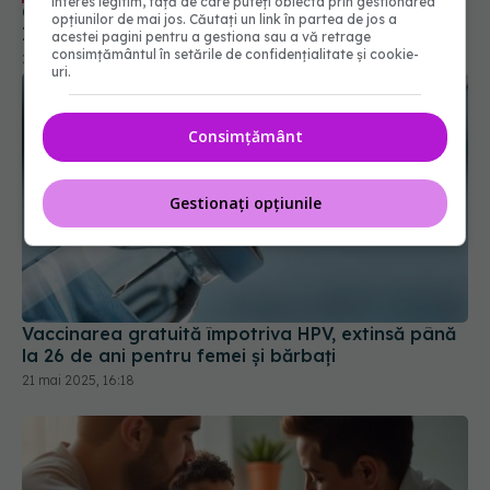
interes legitim, față de care puteți obiecta prin gestionarea
opțiunilor de mai jos. Căutați un link în partea de jos a
acestei pagini pentru a gestiona sau a vă retrage
consimțământul în setările de confidențialitate și cookie-
uri.
Consimțământ
Gestionați opțiunile
Vaccinarea gratuită împotriva HPV, extinsă până
la 26 de ani pentru femei și bărbați
21 mai 2025, 16:18